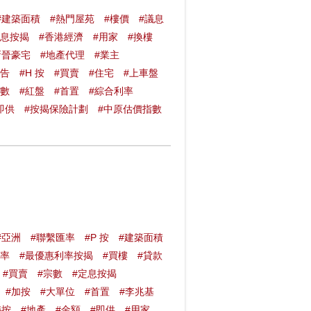
#建築面積
#熱門屋苑
#樓價
#議息
拆息按揭
#香港經濟
#用家
#換樓
新晉豪宅
#地產代理
#業主
報告
#H 按
#買賣
#住宅
#上車盤
指數
#紅盤
#首置
#綜合利率
即供
#按揭保險計劃
#中原估價指數
#亞洲
#聯繫匯率
#P 按
#建築面積
佔率
#最優惠利率按揭
#買樓
#貸款
#買賣
#宗數
#定息按揭
#加按
#大單位
#首置
#李兆基
轉按
#地產
#金額
#即供
#用家