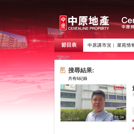
節目表
中原講市況
屋苑情
|
搜尋結果:
共有
6
紀錄
01:34