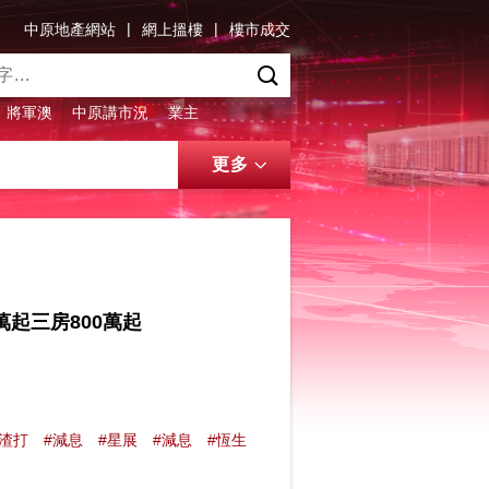
|
|
中原地產網站
網上搵樓
樓市成交
將軍澳
中原講市況
業主
更多
萬起三房800萬起
#渣打
#減息
#星展
#減息
#恆生