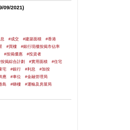
9/2021)
加息
#成交
#建築面積
#香港
景
#買樓
#銀行現樓按揭市佔率
#按揭優惠
#投資者
#按揭綜合計劃
#實用面積
#住宅
豪宅
#銀行
#利息
#加按
供應
#車位
#金融管理局
港島
#睇樓
#運輸及房屋局