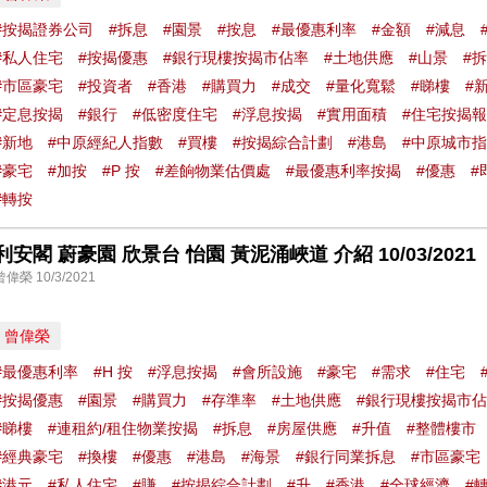
#按揭證券公司
#拆息
#園景
#按息
#最優惠利率
#金額
#減息
#私人住宅
#按揭優惠
#銀行現樓按揭市佔率
#土地供應
#山景
#
#市區豪宅
#投資者
#香港
#購買力
#成交
#量化寬鬆
#睇樓
#
#定息按揭
#銀行
#低密度住宅
#浮息按揭
#實用面積
#住宅按揭
#新地
#中原經紀人指數
#買樓
#按揭綜合計劃
#港島
#中原城市
#豪宅
#加按
#P 按
#差餉物業估價處
#最優惠利率按揭
#優惠
#
#轉按
利安閣 蔚豪園 欣景台 怡園 黃泥涌峽道 介紹 10/03/2021
曾偉榮 10/3/2021
曾偉榮
#最優惠利率
#H 按
#浮息按揭
#會所設施
#豪宅
#需求
#住宅
#按揭優惠
#園景
#購買力
#存準率
#土地供應
#銀行現樓按揭市
#睇樓
#連租約/租住物業按揭
#拆息
#房屋供應
#升值
#整體樓市
#經典豪宅
#換樓
#優惠
#港島
#海景
#銀行同業拆息
#市區豪宅
#港元
#私人住宅
#賺
#按揭綜合計劃
#升
#香港
#全球經濟
#