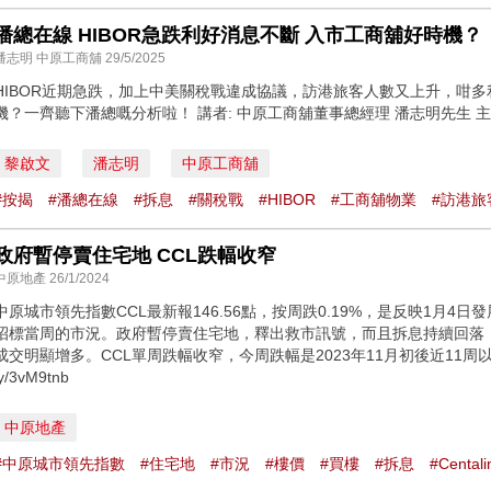
潘總在線 HIBOR急跌利好消息不斷 入市工商舖好時機？
潘志明 中原工商舖 29/5/2025
HIBOR近期急跌，加上中美關稅戰違成協議，訪港旅客人數又上升，咁
機？一齊聽下潘總嘅分析啦！ 講者: 中原工商舖董事總經理 潘志明先生 主持:
黎啟文
潘志明
中原工商舖
#按揭
#潘總在線
#拆息
#關稅戰
#HIBOR
#工商舖物業
#訪港旅
政府暫停賣住宅地 CCL跌幅收窄
中原地產 26/1/2024
中原城市領先指數CCL最新報146.56點，按周跌0.19%，是反映1月
招標當周的市況。政府暫停賣住宅地，釋出救市訊號，而且拆息持續回落
成交明顯增多。CCL單周跌幅收窄，今周跌幅是2023年11月初後近11周以來最少。
ly/3vM9tnb
中原地產
#中原城市領先指數
#住宅地
#市況
#樓價
#買樓
#拆息
#Centali