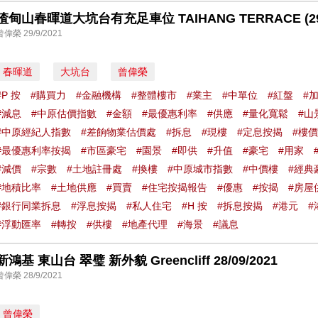
渣甸山春暉道大坑台有充足車位 TAIHANG TERRACE (29/0
曾偉榮 29/9/2021
春暉道
大坑台
曾偉榮
#P 按
#購買力
#金融機構
#整體樓市
#業主
#中單位
#紅盤
#
#減息
#中原估價指數
#金額
#最優惠利率
#供應
#量化寬鬆
#山
#中原經紀人指數
#差餉物業估價處
#拆息
#現樓
#定息按揭
#樓價
#最優惠利率按揭
#市區豪宅
#園景
#即供
#升值
#豪宅
#用家
#減價
#宗數
#土地註冊處
#換樓
#中原城市指數
#中價樓
#經典
#地積比率
#土地供應
#買賣
#住宅按揭報告
#優惠
#按揭
#房屋
#銀行同業拆息
#浮息按揭
#私人住宅
#H 按
#拆息按揭
#港元
#
#浮動匯率
#轉按
#供樓
#地產代理
#海景
#議息
新鴻基 東山台 翠璧 新外貌 Greencliff 28/09/2021
曾偉榮 28/9/2021
曾偉榮