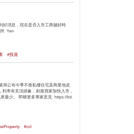
多利好消息，現在是否入市工商舖好時
 Yan
客
#投資
4日發展局公布今季不推私樓住宅及商業地皮
，利率有見頂跡象，刺激買家加快入市，
 即睇更多專家意見: https://bit.
neProperty
#ccl