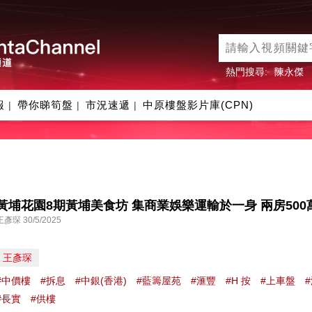
熱門搜尋:
陳永傑
報
帶你睇筍盤
市況速遞
中原樓盤影片庫(CPN)
|
|
|
黃埔花園8期黃埔美食坊 集商業娛樂運輸於一身 兩房500
王彥琛 30/5/2025
王彥琛
#中價樓
#拆息
#中銀(香港)
#藍籌屋苑
#滙豐
#H 按
#上車盤
#長實
#供樓