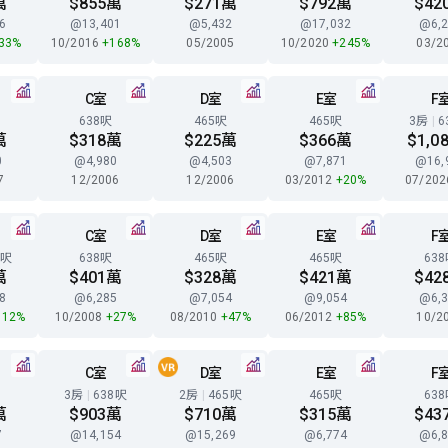
萬
$855萬
$271萬
$792萬
$42
6
@13,401
@5,432
@17,032
@6,2
33%
10/2016
+168%
05/2005
10/2020
+245%
03/2
C室
D室
E室
F
638呎
465呎
465呎
3房
|
6
萬
$318萬
$225萬
$366萬
$1,0
0
@4,980
@4,503
@7,871
@16,
7
12/2006
12/2006
03/2012
+20%
07/20
C室
D室
E室
F
9呎
638呎
465呎
465呎
63
萬
$401萬
$328萬
$421萬
$42
8
@6,285
@7,054
@9,054
@6,3
112%
10/2008
+27%
08/2010
+47%
06/2012
+85%
10/2
C室
D室
E室
F
3房
|
638呎
2房
|
465呎
465呎
63
萬
$903萬
$710萬
$315萬
$43
7
@14,154
@15,269
@6,774
@6,8