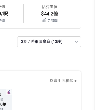
呎價
估算市值
9/呎
$44.2億
勢圖
走勢圖
以實用面積顯示
室
6呎
90萬
31