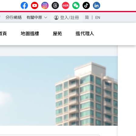
薈
分行網絡
有關中原
登入/註冊
简
EN
首頁
地圖搵樓
屋苑
搵代理人