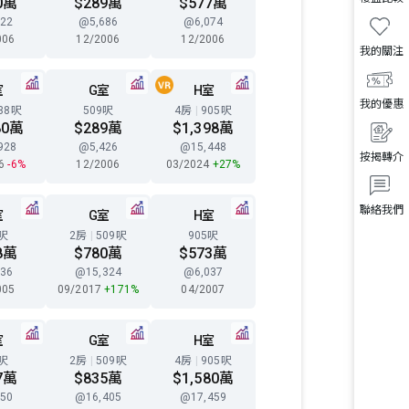
0萬
$289萬
$577萬
22
@5,686
@6,074
006
12/2006
12/2006
我的關注
室
G室
H室
我的優惠
38呎
509呎
4房
|
905呎
80萬
$289萬
$1,398萬
928
@5,426
@15,448
按揭轉介
26
-6%
12/2006
03/2024
+27%
聯絡我們
室
G室
H室
8呎
2房
|
509呎
905呎
8萬
$780萬
$573萬
36
@15,324
@6,037
005
09/2017
+171%
04/2007
室
G室
H室
8呎
2房
|
509呎
4房
|
905呎
7萬
$835萬
$1,580萬
50
@16,405
@17,459