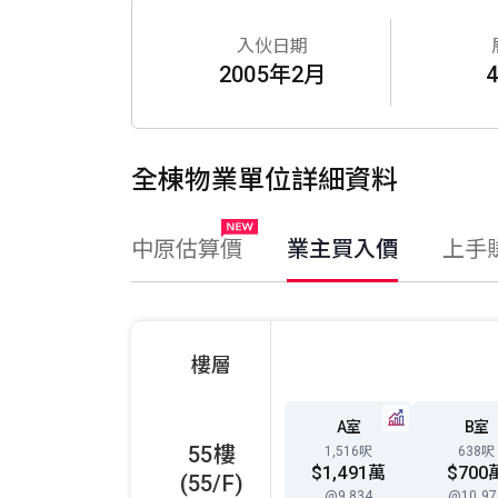
入伙日期
2005年2月
全棟物業單位詳細資料
中原估算價
業主買入價
上手
樓層
A室
B室
55樓
1,516呎
638呎
$1,491萬
$700
(55/F)
@9,834
@10,97