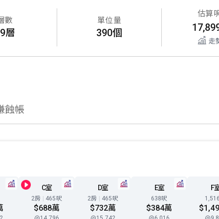
估算
層數
單位量
17,89
49層
390個
走
賺蝕帳
C室
D室
E室
F
2房
|
465呎
2房
|
465呎
638呎
1,51
萬
$688萬
$732萬
$384萬
$1,4
2
@14,796
@15,742
@6,016
@9,8