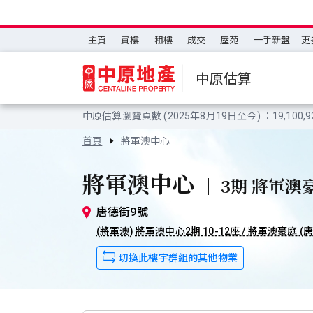
主頁
買樓
租樓
成交
屋苑
一手新盤
更
中原估算
中原估算瀏覽頁數 (2025年8月19日至今) ：19,100,9
首頁
將軍澳中心
將軍澳中心
｜ 3期 將軍澳
唐德街9號
(將軍澳) 將軍澳中心2期 10-12座 / 將軍澳豪庭 (
切換此樓宇群組的其他物業