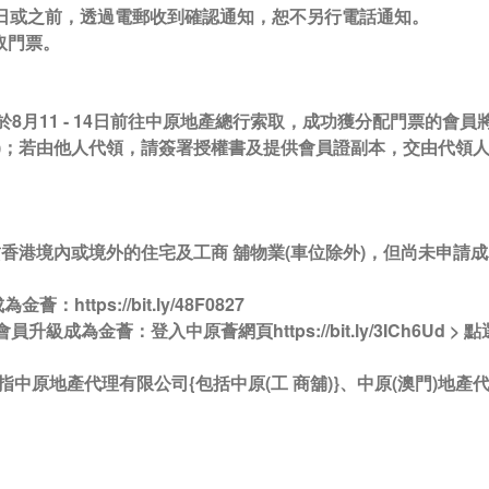
7日或之前，透過電郵收到確認通知，恕不另行電話通知。
取門票。
於8月11 - 14日前往中原地產總行索取，成功獲分配門票的會
)；若由他人代領，請簽署授權書及提供會員證副本，交由代領
賃香港境內或境外的住宅及工商 舖物業(車位除外)，但尚未申請
ttps://bit.ly/48F0827
成為金薈：登入中原薈網頁https://bit.ly/3ICh6Ud > 點選
中原地產代理有限公司{包括中原(工 商舖)}、中原(澳門)地產