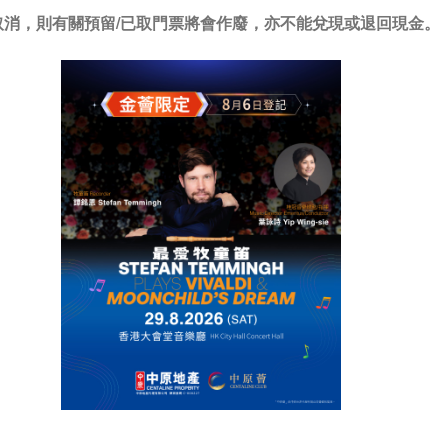
/取消，則有關預留/已取門票將會作廢，亦不能兌現或退回現金。