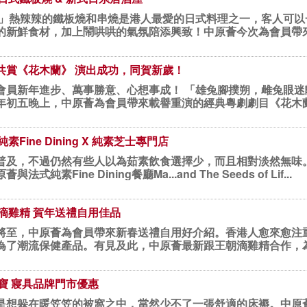
咋..咋」熱辣辣的鐵板燒和串燒是港人最愛的日式料理之一，客人可
新鮮食材，加上鬧哄哄的氣氛陪添興致！中原薈今次為會員帶來高級
共賞《花木蘭》 演出成功，同賀新歲！
萬事勝意、心想事成！ 「雄兔腳撲朔，雌兔眼迷離。雙兔傍地走，安能辨我是雄
年初五晚上，中原薈為會員帶來載譽重演的經典粵劇劇目《花木
素Fine Dining X 純素芝士專門店
普及，不過仍然有些人以為茹素飲食選擇少，而且相對淡然無味
式純素Fine Dining餐廳Ma...and The Seeds of Lif...
朝滴雞精 賀年送禮自用佳品
將至，中原薈為會員帶來新春送禮自用好介紹。香港人愈來愈注
為了潮流保健產品。有見及此，中原薈最新跟王朝滴雞精合作，
化寶 寢具品牌門市優惠
是想躲在暖笠笠的被窩之中，當然少不了一張舒適的床褥。中原薈