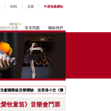
ENG
主頁
中原地產網站
我的中原薈
常見問題
聯絡我們
原薈呈獻國際級音樂體驗 送香港小交《最
最愛牧童笛》音樂會門票