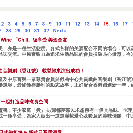
2
3
4
5
6
7
8
9
10
11
12
13
14
15
16
17
7
28
29
30
31
32
Next»
l Wine 「Chill」級享受 美酒會友
受、亦是一種生活態度。各式各樣的美酒配合不同的場合，可以
味交流。中原薈致力為追求生活品味的會員搜羅貼心優惠，今次與Chi
曲音樂劇《香江號》 載譽歸來演出成功！
產及中原薈與一眾尊貴會員於戲曲中心共賞戲曲音樂劇《香江號
勝逆境，最終獲得勝利的勵志故事，正好配合香港踏進新一年，
BL 一起打造品味煮食空間
靈魂，不少家庭「煮」夫/婦都夢寐以求想擁有一個具品味、企
成一種享受，為家人做出一道道滿載愛心及暖意的美味佳餚。中原
級日式鐵板燒 & 新式日系居酒屋