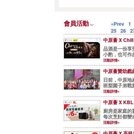
會員活動
«Prev
1
25
26
2
中原薈 X Chil
品酒是一份享
小酌，也可作品
活動詳情»
中原薈贊助戲
日前，中原地
班梨園子弟戰
《香...
活動詳情»
中原薈 X K
廚房是家庭的
每次烹飪都變
廚...
活動詳情»
中原薈 X 高