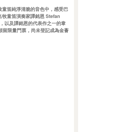
牧童笛純淨清脆的音色中，感受巴
笛演奏家譚銘恩 Stefan
首演，以及譚銘恩的代表作之一的韋
員預留限量門票，尚未登記成為金薈