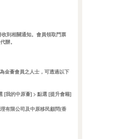
員將收到相關通知。會員領取門票
人代辦。
成為金薈會員之人士，可透過以下
 [我的中原薈] > 點選 [提升會籍]
代理有限公司及中原移民顧問(香