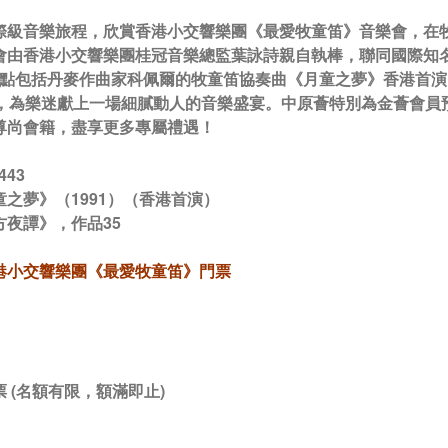
際級音樂旅程，欣賞香港小交響樂團《最愛牧童笛》音樂會，在
由香港小交響樂團桂冠音樂總監葉詠詩親自執棒，聯同國際知名牧童
而節目亮點包括丹麥作曲家科佩爾的牧童笛協奏曲《月童之夢》香港
》，為樂迷獻上一場細膩動人的音樂盛宴。中原薈特別為金薈會
尊尚會籍，盡享更多專屬禮遇！
43
之夢》（1991）（香港首演）
方夜譚》，作品35
港小交響樂團《最愛牧童笛》門票
）
 (名額有限，額滿即止)