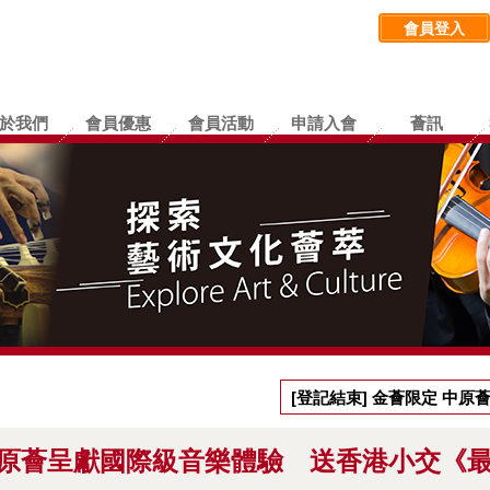
會員登入
於我們
會員優惠
會員活動
申請入會
薈訊
[登記結束] 金薈限定 中
愛牧童笛》音樂會門票
 中原薈呈獻國際級音樂體驗 送香港小交《