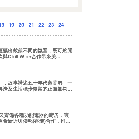
18
19
20
21
22
23
24
蘊釀出截然不同的氛圍，既可悠閒
ll Wine合作帶來美...
》，故事講述五十年代舊香港，一
經濟及生活穩步復常的正面氣氛！
理又齊備各種功能電器的廚房，讓
薈新近與傑邦(香港)合作，推出