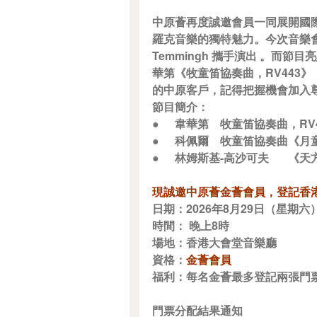
中原薈再度誠邀會員一同展開國
羅克音樂的獨特魅力。今次音樂會
Temmingh 攜手演出 。
華第《牧童笛協奏曲，RV443
的中原客戶，記得把握機會加入
節目簡介：
●
韋華第
牧童笛協奏曲，RV4
●
科佩爾
牧童笛協奏曲《月童
●
林姆斯基-高沙可夫
《天
現誠邀中原薈金薈會員，登記香
日期：2026年8月29日（星期六
時間： 晚上8時
場地：香港大會堂音樂廳
資格：
金薈會員
福利：每名金薈最多登記兩張門票
門票分配結果通知