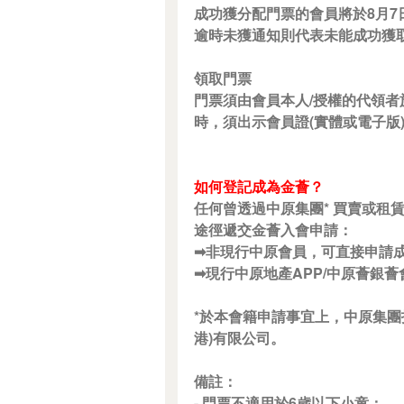
成功獲分配門票的會員將於8月
逾時未獲通知則代表未能成功獲
領取門票
門票須由會員本人/授權的代領者
時，須出示會員證(實體或電子版
如何登記成為金薈？
任何曾透過中原集團* 買賣或租
途徑遞交金薈入會申請：
➡非現行中原會員，可直接申請成為金薈：h
➡現行中原地產APP/中原薈銀薈會員升級
*於本會籍申請事宜上，中原集團指
港)有限公司。
備註：
- 門票不適用於6歲以下小童；