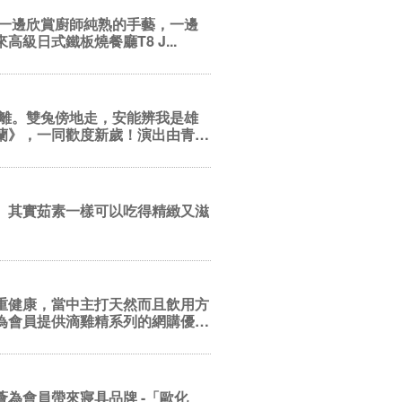
以一邊欣賞廚師純熟的手藝，一邊
日式鐵板燒餐廳T8 J...
蘭》，一同歡度新歲！演出由青
。其實茹素一樣可以吃得精緻又滋
重健康，當中主打天然而且飲用方
為會員提供滴雞精系列的網購優
為會員帶來寢具品牌 -「歐化