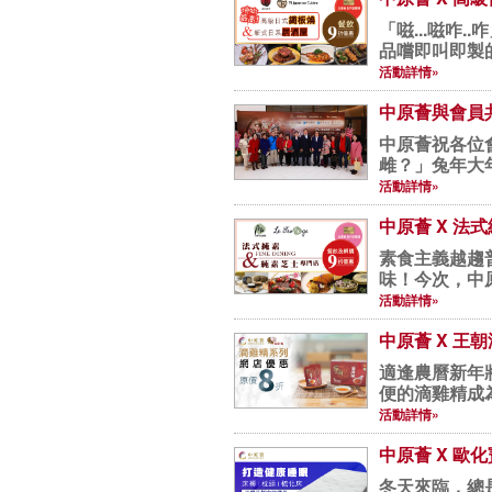
「嗞...嗞
品嚐即叫即製的
活動詳情»
中原薈與會員
中原薈祝各位會員新年進步、
雌？」兔年大
年...
活動詳情»
中原薈 X 法式純
素食主義越趨
味！今次，中原薈與法
活動詳情»
中原薈 X 王
適逢農曆新年
便的滴雞精成
惠，適...
活動詳情»
中原薈 X 歐
冬天來臨，總