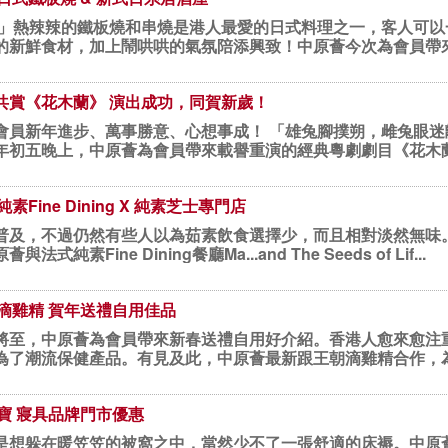
咋..咋」熱辣辣的鐵板燒和串燒是港人最愛的日式料理之一，客人可
新鮮食材，加上鬧哄哄的氣氛陪添興致！中原薈今次為會員帶來高級
共賞《花木蘭》 演出成功，同賀新歲！
萬事勝意、心想事成！ 「雄兔腳撲朔，雌兔眼迷離。雙兔傍地走，安能辨我是雄
年初五晚上，中原薈為會員帶來載譽重演的經典粵劇劇目《花木
素Fine Dining X 純素芝士專門店
普及，不過仍然有些人以為茹素飲食選擇少，而且相對淡然無味
式純素Fine Dining餐廳Ma...and The Seeds of Lif...
朝滴雞精 賀年送禮自用佳品
將至，中原薈為會員帶來新春送禮自用好介紹。香港人愈來愈注
為了潮流保健產品。有見及此，中原薈最新跟王朝滴雞精合作，
化寶 寢具品牌門市優惠
是想躲在暖笠笠的被窩之中，當然少不了一張舒適的床褥。中原薈