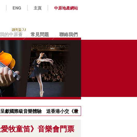
ENG
主頁
中原地產網站
我的中原薈
常見問題
聯絡我們
原薈呈獻國際級音樂體驗 送香港小交《最
最愛牧童笛》音樂會門票