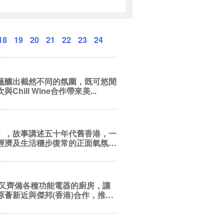
18
19
20
21
22
23
24
蘊釀出截然不同的氛圍，既可悠閒
ll Wine合作帶來美...
》，故事講述五十年代舊香港，一
經濟及生活穩步復常的正面氣氛！
理又齊備各種功能電器的廚房，讓
薈新近與傑邦(香港)合作，推出