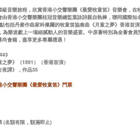
際級音樂旅程，欣賞香港小交響樂團《最愛牧童笛》音樂會，在
由香港小交響樂團桂冠音樂總監葉詠詩親自執棒，聯同國際知名牧童
而節目亮點包括丹麥作曲家科佩爾的牧童笛協奏曲《月童之夢》香港
》，為樂迷獻上一場細膩動人的音樂盛宴。中原薈特別為金薈會
尊尚會籍，盡享更多專屬禮遇！
43
之夢》（1991）（香港首演）
方夜譚》，作品35
港小交響樂團《最愛牧童笛》門票
）
 (名額有限，額滿即止)