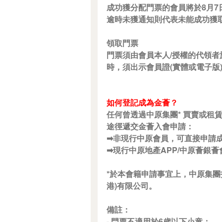
成功獲分配門票的會員將於8月
逾時未獲通知則代表未能成功獲
領取門票
門票須由會員本人/授權的代領者
時，須出示會員證(實體或電子版
如何登記成為金薈？
任何曾透過中原集團* 買賣或租
途徑遞交金薈入會申請：
➡非現行中原會員，可直接申請成為金薈：h
➡現行中原地產APP/中原薈銀薈會員升級
*於本會籍申請事宜上，中原集團指
港)有限公司。
備註：
- 門票不適用於6歲以下小童；