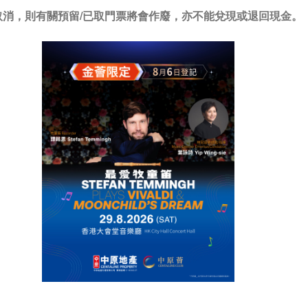
/取消，則有關預留/已取門票將會作廢，亦不能兌現或退回現金。