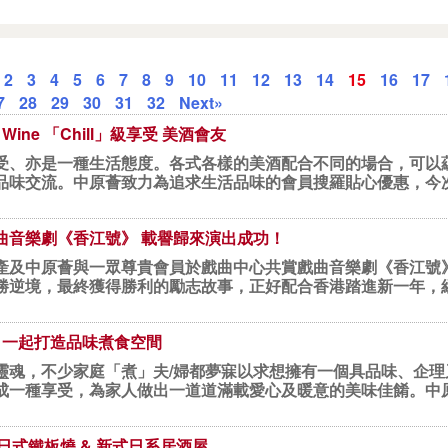
2
3
4
5
6
7
8
9
10
11
12
13
14
15
16
17
7
28
29
30
31
32
Next»
l Wine 「Chill」級享受 美酒會友
受、亦是一種生活態度。各式各樣的美酒配合不同的場合，可以
味交流。中原薈致力為追求生活品味的會員搜羅貼心優惠，今次與Chi
曲音樂劇《香江號》 載譽歸來演出成功！
產及中原薈與一眾尊貴會員於戲曲中心共賞戲曲音樂劇《香江號
勝逆境，最終獲得勝利的勵志故事，正好配合香港踏進新一年，
BL 一起打造品味煮食空間
靈魂，不少家庭「煮」夫/婦都夢寐以求想擁有一個具品味、企
成一種享受，為家人做出一道道滿載愛心及暖意的美味佳餚。中原
級日式鐵板燒 & 新式日系居酒屋