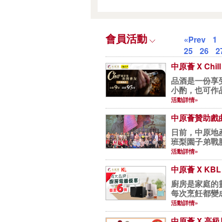
會員活動
«Prev
1
25
26
2
中原薈 X Chil
品酒是一份享
小酌，也可作品
活動詳情»
中原薈贊助戲
日前，中原地
班梨園子弟戰
《香...
活動詳情»
中原薈 X K
廚房是家庭的
每次烹飪都變
廚...
活動詳情»
中原薈 X 高