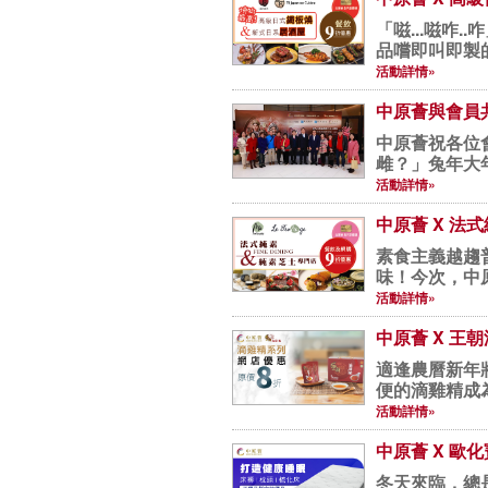
「嗞...嗞
品嚐即叫即製的
活動詳情»
中原薈與會員
中原薈祝各位會員新年進步、
雌？」兔年大
年...
活動詳情»
中原薈 X 法式純
素食主義越趨
味！今次，中原薈與法
活動詳情»
中原薈 X 王
適逢農曆新年
便的滴雞精成
惠，適...
活動詳情»
中原薈 X 歐
冬天來臨，總