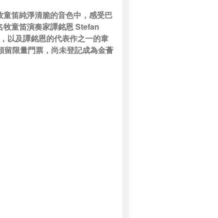
牧童笛純淨清脆的音色中，感受巴
笛演奏家譚銘恩 Stefan
首演，以及譚銘恩的代表作之一的韋
員預留限量門票，尚未登記成為金薈