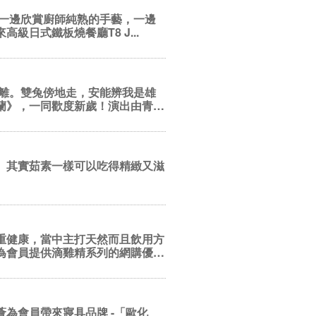
以一邊欣賞廚師純熟的手藝，一邊
日式鐵板燒餐廳T8 J...
蘭》，一同歡度新歲！演出由青
。其實茹素一樣可以吃得精緻又滋
重健康，當中主打天然而且飲用方
為會員提供滴雞精系列的網購優
為會員帶來寢具品牌 -「歐化