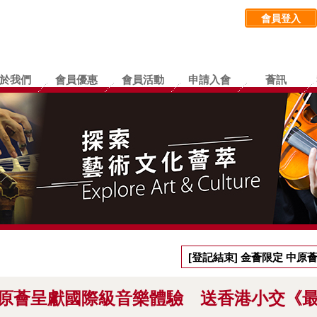
會員登入
於我們
會員優惠
會員活動
申請入會
薈訊
[登記結束] 金薈限定 中
愛牧童笛》音樂會門票
 中原薈呈獻國際級音樂體驗 送香港小交《