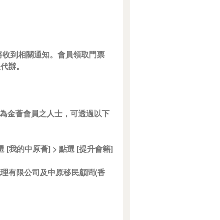
員將收到相關通知。會員領取門票
人代辦。
成為金薈會員之人士，可透過以下
 [我的中原薈] > 點選 [提升會籍]
代理有限公司及中原移民顧問(香