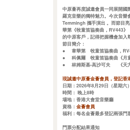
中原薈再度誠邀會員一同展開國
羅克音樂的獨特魅力。今次音樂會
Temmingh 攜手演出 。
華第《牧童笛協奏曲，RV443
的中原客戶，記得把握機會加入
節目簡介：
●
韋華第
牧童笛協奏曲，RV4
●
科佩爾
牧童笛協奏曲《月童
●
林姆斯基-高沙可夫
《天
現誠邀中原薈金薈會員，登記香
日期：2026年8月29日（星期六
時間： 晚上8時
場地：香港大會堂音樂廳
資格：
金薈會員
福利：每名金薈最多登記兩張門票
門票分配結果通知