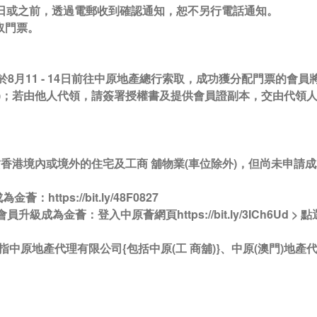
7日或之前，透過電郵收到確認通知，恕不另行電話通知。
取門票。
於8月11 - 14日前往中原地產總行索取，成功獲分配門票的會
)；若由他人代領，請簽署授權書及提供會員證副本，交由代領
賃香港境內或境外的住宅及工商 舖物業(車位除外)，但尚未申請
ttps://bit.ly/48F0827
成為金薈：登入中原薈網頁https://bit.ly/3ICh6Ud > 點選
中原地產代理有限公司{包括中原(工 商舖)}、中原(澳門)地產