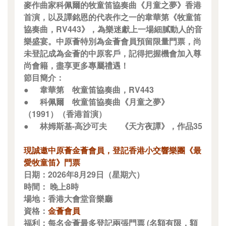
麥作曲家科佩爾的牧童笛協奏曲《月童之夢》香港
首演，以及譚銘恩的代表作之一的韋華第《牧童笛
協奏曲，RV443》，為樂迷獻上一場細膩動人的音
樂盛宴。中原薈特別為金薈會員預留限量門票，尚
未登記成為金薈的中原客戶，記得把握機會加入尊
尚會籍，盡享更多專屬禮遇！
節目簡介：
●
韋華第
牧童笛協奏曲，RV443
●
科佩爾
牧童笛協奏曲《月童之夢》
（1991）（香港首演）
●
林姆斯基-高沙可夫
《天方夜譚》，作品35
現誠邀中原薈金薈會員，登記香港小交響樂團《最
愛牧童笛》門票
日期：2026年8月29日（星期六）
時間： 晚上8時
場地：香港大會堂音樂廳
資格：
金薈會員
福利：每名金薈最多登記兩張門票 (名額有限，額