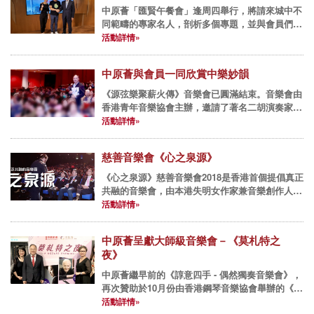
中原薈「匯賢午餐會」逢周四舉行，將請來城中不
同範疇的專家名人，剖析多個專題，並與會員們享
用佳餚，互相交流經驗。 2018年午餐會： 10月11
活動詳情»
日(四) 專題講座『榴槤飄香』- 袁家駒先生 (KK...
中原薈與會員一同欣賞中樂妙韻
《源弦樂聚薪火傳》音樂會已圓滿結束。音樂會由
香港青年音樂協會主辦，邀請了著名二胡演奏家黃
安源及黃晨達父子、亞洲蕭邦國際鋼琴賽金獎得主
活動詳情»
黃思遠等表演嘉賓，以及香港中樂協會副會長徐英
輝先生任客席指揮，演奏了...
慈善音樂會《心之泉源》
《心之泉源》慈善音樂會2018是香港首個提倡真正
共融的音樂會，由本港失明女作家兼音樂創作人汪
明欣監製及擔任音樂總監，並邀請了一眾才華洋溢
活動詳情»
的藝術家一同表演。 中原集團主席兼總裁施永青
先生和中原薈現屆...
中原薈呈獻大師級音樂會－《莫札特之
夜》
中原薈繼早前的《諄意四手 - 偶然獨奏音樂會》，
再次贊助於10月份由香港鋼琴音樂協會舉辦的《莫
札特之夜》音樂會，以推廣本地的藝術文化活動。
活動詳情»