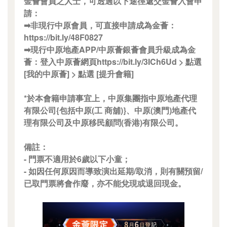
金薈會員之人士，可透過以下途徑遞交金薈入會申
請：
➡非現行中原會員，可直接申請成為金薈：
https://bit.ly/48F0827
➡現行中原地產APP/中原薈銀薈會員升級成為金
薈：登入中原薈網頁https://bit.ly/3ICh6Ud > 點選
[我的中原薈] > 點選 [提升會籍]
*於本會籍申請事宜上，中原集團指中原地產代理
有限公司{包括中原(工 商舖)}、中原(澳門)地產代
理有限公司及中原移民顧問(香港)有限公司。
備註：
- 門票不適用於6歲以下小童；
- 如因任何原因而導致演出延期/取消，則有關預留/
已取門票將會作廢，亦不能兌現或退回現金。