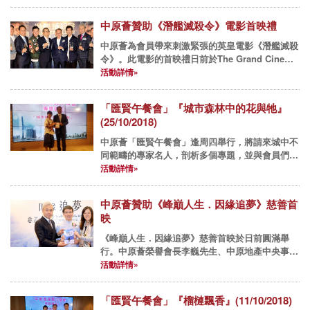
中原薈贊助《潛艦滅殺令》電影首映禮
中原薈為會員帶來刺激緊張的英皇電影《潛艦滅殺
令》。此電影的首映禮日前於The Grand Cinema
圓滿舉行。 中原薈創會會長暨中原地產亞太區主
活動詳情»
席兼行政總裁黃偉雄先生、中原地產亞太區副主席
兼住宅...
「匯賢午餐會」『城市森林中的花與牠』
(25/10/2018)
中原薈「匯賢午餐會」逢周四舉行，將請來城中不
同範疇的專家名人，剖析多個專題，並與會員們享
用佳餚，互相交流經驗。 2018年午餐會： 10月25
活動詳情»
日(四) 專題講座『城市森林中的花與牠』- 葉曉文
小...
中原薈贊助《峰巔人生．因緣追夢》慈善首
映
《峰巔人生．因緣追夢》慈善首映於日前圓滿舉
行。中原薈榮譽會長李巍先生、中原地產中央事務
部執行董事蘇丹莉小姐及中原員工均有到場支持，
活動詳情»
並與吳俊霆先生一同於簽書會環節合照留念。李巍
先生亦為首映禮致辭，提及除...
「匯賢午餐會」『榴槤飄香』(11/10/2018)