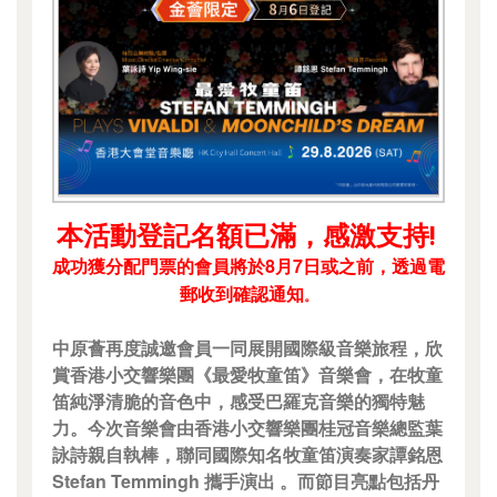
本活動登記名額已滿，感激支持!
成功獲分配門票的會員將於8月7日或之前，透過電
郵收到確認通知
。
中原薈再度誠邀會員一同展開國際級音樂旅程，欣
賞香港小交響樂團《最愛牧童笛》音樂會，在牧童
笛純淨清脆的音色中，感受巴羅克音樂的獨特魅
力。今次音樂會由香港小交響樂團桂冠音樂總監葉
詠詩親自執棒，聯同國際知名牧童笛演奏家譚銘恩
Stefan Temmingh 攜手演出 。而節目亮點包括丹