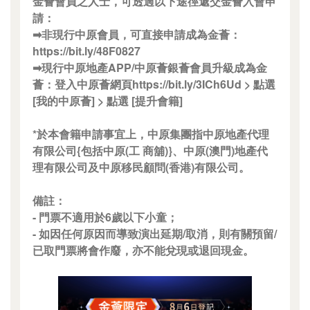
金薈會員之人士，可透過以下途徑遞交金薈入會申
請：
➡非現行中原會員，可直接申請成為金薈：
https://bit.ly/48F0827
➡現行中原地產APP/中原薈銀薈會員升級成為金
薈：登入中原薈網頁https://bit.ly/3ICh6Ud > 點選
[我的中原薈] > 點選 [提升會籍]
*於本會籍申請事宜上，中原集團指中原地產代理
有限公司{包括中原(工 商舖)}、中原(澳門)地產代
理有限公司及中原移民顧問(香港)有限公司。
備註：
- 門票不適用於6歲以下小童；
- 如因任何原因而導致演出延期/取消，則有關預留/
已取門票將會作廢，亦不能兌現或退回現金。