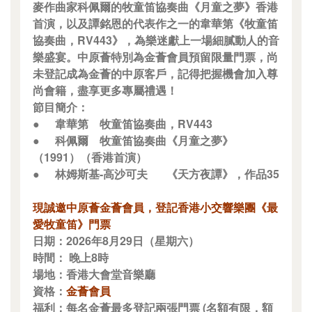
麥作曲家科佩爾的牧童笛協奏曲《月童之夢》香港
首演，以及譚銘恩的代表作之一的韋華第《牧童笛
協奏曲，RV443》，為樂迷獻上一場細膩動人的音
樂盛宴。中原薈特別為金薈會員預留限量門票，尚
未登記成為金薈的中原客戶，記得把握機會加入尊
尚會籍，盡享更多專屬禮遇！
節目簡介：
●
韋華第
牧童笛協奏曲，RV443
●
科佩爾
牧童笛協奏曲《月童之夢》
（1991）（香港首演）
●
林姆斯基-高沙可夫
《天方夜譚》，作品35
現誠邀中原薈金薈會員，登記香港小交響樂團《最
愛牧童笛》門票
日期：2026年8月29日（星期六）
時間： 晚上8時
場地：香港大會堂音樂廳
資格：
金薈會員
福利：每名金薈最多登記兩張門票 (名額有限，額