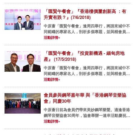
「匯賢午餐會」『香港樓價屢創新高 ：有
升實有跌？』(7/6/2018)
中原薈「匯賢午餐會」逢周四舉行，將請來城中不
同範疇的專家名人，剖析多個專題，並與精會員們
享用佳餚，互相交流經驗。 2018年午餐會： 6月7
活動詳情»
日(四) 專題講座『香港樓價屢創新高 ：有升實有
跌？』-...
「匯賢午餐會」『投資新機遇 - 緬甸房地
產』 (17/5/2018)
中原薈「匯賢午餐會」逢周四舉行，將請來城中不
同範疇的專家名人，剖析多個專題，並與精會員們
享用佳餚，互相交流經驗。 2018年午餐會： 5月
活動詳情»
17日(四) 專題講座『投資新機遇 - 緬甸房地
產』》- ...
會員參與鋼琴嘉年華 與「香港鋼琴音樂協
會」同慶30年
中原薈日前為會員們帶來美妙鋼琴樂聲。適逢香港
鋼琴音樂協會30周年，協會舉辦一連串活動慶祝周
年紀念。其中，中原薈贊助日前在中環大會堂音樂
活動詳情»
廳舉行的《香港鋼琴音樂會30周年鋼琴嘉年華》，
演出者包括蔡崇力、李...