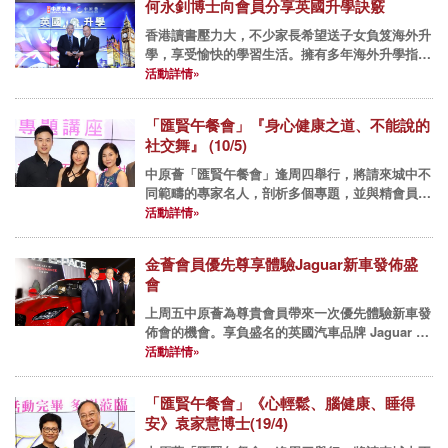
何永釗博士向會員分享英國升學訣竅
香港讀書壓力大，不少家長希望送子女負笈海外升
學，享受愉快的學習生活。擁有多年海外升學指導
經驗的何永釗教授，於中原薈匯聚午餐會分享升學
活動詳情»
資訊後，反應熱烈，今次再次到銅鑼灣中原薈，為
會員父母們講解於英國升學...
「匯賢午餐會」『身心健康之道、不能說的
社交舞』 (10/5)
中原薈「匯賢午餐會」逢周四舉行，將請來城中不
同範疇的專家名人，剖析多個專題，並與精會員們
享用佳餚，互相交流經驗。 2018年午餐會： 5月
活動詳情»
10日(四) 《身心健康之道、不能說的社交舞》- 周
彥小姐...
金薈會員優先尊享體驗Jaguar新車發佈盛
會
上周五中原薈為尊貴會員帶來一次優先體驗新車發
佈會的機會。享負盛名的英國汽車品牌 Jaguar 日
前推出全新車款E- Pace Compact SUV，並於九
活動詳情»
龍灣啟德遊輪碼頭舉行盛大的新車發佈酒會。中
原...
「匯賢午餐會」《心輕鬆、腦健康、睡得
安》袁家慧博士(19/4)