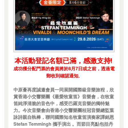
本活動登記名額已滿，感激支持!
成功獲分配門票的會員將於8月7日或之前，透過電
郵收到確認通知
。
中原薈再度誠邀會員一同展開國際級音樂旅程，欣
賞香港小交響樂團《最愛牧童笛》音樂會，在牧童
笛純淨清脆的音色中，感受巴羅克音樂的獨特魅
力。今次音樂會由香港小交響樂團桂冠音樂總監葉
詠詩親自執棒，聯同國際知名牧童笛演奏家譚銘恩
Stefan Temmingh 攜手演出 。而節目亮點包括丹