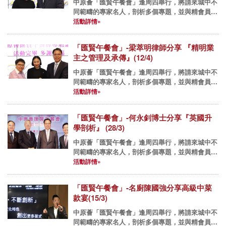
中原薈「匯賢午餐會」逢周四舉行，將請來城中不
同範疇的專家名人，剖析多個專題，並與精會員們
享用佳餚，互相交流經驗。 2018年午餐會： 4月
活動詳情»
19日(四) - 《心輕鬆、腦健康、睡得安》- 資深心
理學家...
「匯賢午餐會」-梁萃明律師分享 『精明業
主之管理及承傳』(12/4)
中原薈「匯賢午餐會」逢周四舉行，將請來城中不
同範疇的專家名人，剖析多個專題，並與精會員們
享用佳餚，互相交流經驗 做個精明業主 安排物業
活動詳情»
承傳 (12Apr) 不少香港人思想保守，對於身後事安
排...
「匯賢午餐會」-何永釗博士分享『英國升
學剖析』 (28/3)
中原薈「匯賢午餐會」逢周四舉行，將請來城中不
同範疇的專家名人，剖析多個專題，並與精會員們
享用佳餚，互相交流經驗。 「匯賢午餐會」-何永
活動詳情»
釗博士分享『英國升學剖析』 (28/3) 香港讀書壓力
大，不少家長...
「匯賢午餐會」-名廚陳國強分享高級中菜
款宴(15/3)
中原薈「匯賢午餐會」逢周四舉行，將請來城中不
同範疇的專家名人，剖析多個專題，並與精會員們