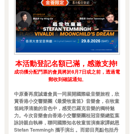
本活動登記名額已滿，感激支持!
成功獲分配門票的會員將於8月7日或之前，透過電
郵收到確認通知
。
中原薈再度誠邀會員一同展開國際級音樂旅程，欣
賞香港小交響樂團《最愛牧童笛》音樂會，在牧童
笛純淨清脆的音色中，感受巴羅克音樂的獨特魅
力。今次音樂會由香港小交響樂團桂冠音樂總監葉
詠詩親自執棒，聯同國際知名牧童笛演奏家譚銘恩
Stefan Temmingh 攜手演出 。而節目亮點包括丹