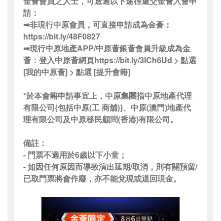
金薈會員之人士，可透過以下途徑遞交金薈入會申
請：
➡非現行中原會員，可直接申請成為金薈：
https://bit.ly/48F0827
➡現行中原地產APP/中原薈銀薈會員升級成為金
薈：登入中原薈網頁https://bit.ly/3ICh6Ud > 點選
[我的中原薈] > 點選 [提升會籍]
*於本會籍申請事宜上，中原集團指中原地產代理
有限公司{包括中原(工 商舖)}、中原(澳門)地產代
理有限公司及中原移民顧問(香港)有限公司。
備註：
- 門票不適用於6歲以下小童；
- 如因任何原因而導致演出延期/取消，則有關預留/
已取門票將會作廢，亦不能兌現或退回現金。