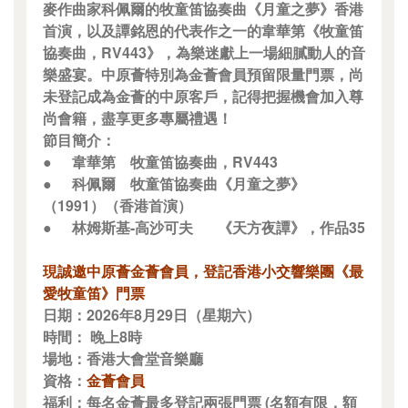
麥作曲家科佩爾的牧童笛協奏曲《月童之夢》香港
首演，以及譚銘恩的代表作之一的韋華第《牧童笛
協奏曲，RV443》，為樂迷獻上一場細膩動人的音
樂盛宴。中原薈特別為金薈會員預留限量門票，尚
未登記成為金薈的中原客戶，記得把握機會加入尊
尚會籍，盡享更多專屬禮遇！
節目簡介：
●
韋華第
牧童笛協奏曲，RV443
●
科佩爾
牧童笛協奏曲《月童之夢》
（1991）（香港首演）
●
林姆斯基-高沙可夫
《天方夜譚》，作品35
現誠邀中原薈金薈會員，登記香港小交響樂團《最
愛牧童笛》門票
日期：2026年8月29日（星期六）
時間： 晚上8時
場地：香港大會堂音樂廳
資格：
金薈會員
福利：每名金薈最多登記兩張門票 (名額有限，額