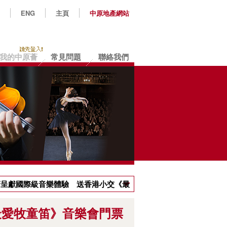
ENG
主頁
中原地產網站
我的中原薈
常見問題
聯絡我們
原薈呈獻國際級音樂體驗 送香港小交《最
最愛牧童笛》音樂會門票