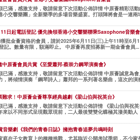
激支持，敬請留意下次活動公佈詳情 中原薈精彩活動綻放不絕，由7月開始將為尊貴的
小交響樂團」全新樂季的多場音樂盛宴。打頭陣將會是一連兩場的Sa
11日起電話登記 優先換領香港小交響樂聯乘Saxophone音樂
獲批金薈資格的會員，請於2025年6月11日(三)上午11時至6月13
8066進行門票登記。數量有限，額滿即止。 中原薈再度招募新一期金薈會員...
誠邀中原薈會員共賞《至愛蕭邦‧蔡崇力鋼琴演奏會》
額已滿，感激支持，敬請留意下次活動公佈詳情 中原薈誠意為
力，將傾情演奏「鋼琴詩人」蕭邦的一系列著名樂曲，這次的演
 一票難求﹗中原薈金薈尊享經典越劇《梁山伯與祝英台》
激支持，敬請留意下次活動公佈詳情 《梁山伯與祝英台》這套蕩氣迴腸、如泣如訴的
年來以不同形式呈現觀眾現前，二人最後雙雙化蝶極其淒美動人，成
賞音樂劇《我們的青春日誌》擁抱青春追夢共鳴時刻
家庭在子女教育上的種種挑戰，尤其臨近公開考試季節，不少家