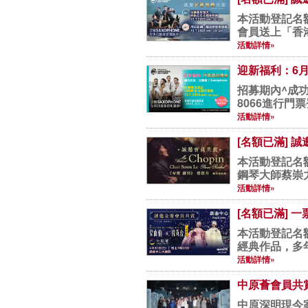
本活動登記名額已滿，感
會員送上「香港
活動詳情»
迎新福利：6月
招募期內^成功
活動詳情»
[名額已滿] 
本活動登記名
鋼琴大師蔡崇
醫院...
活動詳情»
[名額已滿]
本活動登記名額已滿，感
經典作品，多
活動詳情»
中原薈會員共
中原深明現今