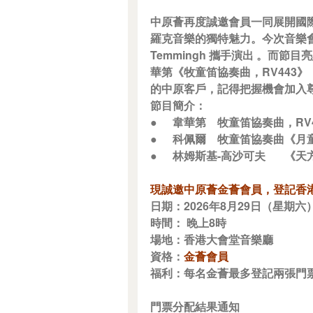
中原薈再度誠邀會員一同展開國
羅克音樂的獨特魅力。今次音樂會
Temmingh 攜手演出 。
華第《牧童笛協奏曲，RV443
的中原客戶，記得把握機會加入
節目簡介：
●
韋華第
牧童笛協奏曲，RV4
●
科佩爾
牧童笛協奏曲《月童
●
林姆斯基-高沙可夫
《天
現誠邀中原薈金薈會員，登記香
日期：2026年8月29日（星期六
時間： 晚上8時
場地：香港大會堂音樂廳
資格：
金薈會員
福利：每名金薈最多登記兩張門票
門票分配結果通知