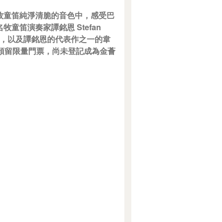
牧童笛純淨清脆的音色中，感受巴
笛演奏家譚銘恩 Stefan
首演，以及譚銘恩的代表作之一的韋
員預留限量門票，尚未登記成為金薈