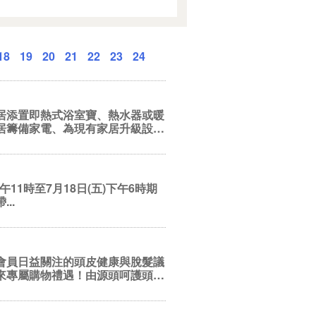
18
19
20
21
22
23
24
居添置即熱式浴室寶、熱水器或暖
居籌備家電、為現有家居升級設
11時至7月18日(五)下午6時期
度帶...
會員日益關注的頭皮健康與脫髮議
來專屬購物禮遇！由源頭呵護頭