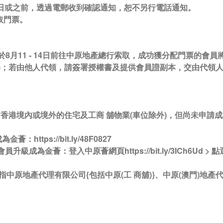
7日或之前，透過電郵收到確認通知，恕不另行電話通知。
取門票。
於8月11 - 14日前往中原地產總行索取，成功獲分配門票的會
)；若由他人代領，請簽署授權書及提供會員證副本，交由代領
賃香港境內或境外的住宅及工商 舖物業(車位除外)，但尚未申請
ttps://bit.ly/48F0827
成為金薈：登入中原薈網頁https://bit.ly/3ICh6Ud > 點選
中原地產代理有限公司{包括中原(工 商舖)}、中原(澳門)地產