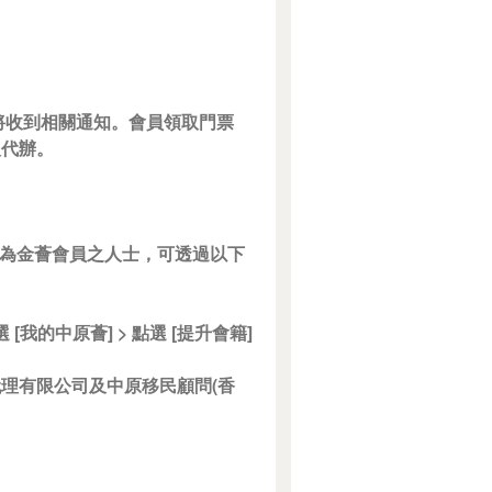
員將收到相關通知。會員領取門票
人代辦。
成為金薈會員之人士，可透過以下
 [我的中原薈] > 點選 [提升會籍]
代理有限公司及中原移民顧問(香