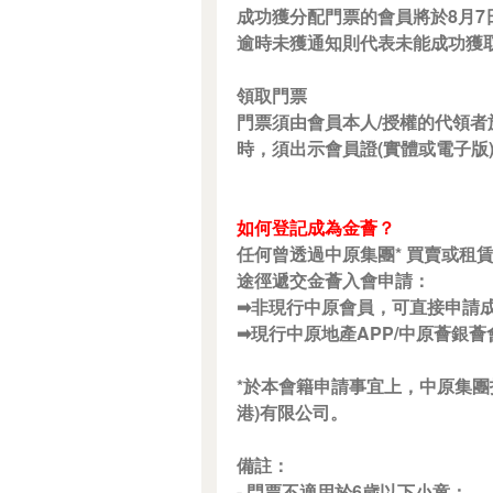
成功獲分配門票的會員將於8月
逾時未獲通知則代表未能成功獲
領取門票
門票須由會員本人/授權的代領者
時，須出示會員證(實體或電子版
如何登記成為金薈？
任何曾透過中原集團* 買賣或租
途徑遞交金薈入會申請：
➡非現行中原會員，可直接申請成為金薈：h
➡現行中原地產APP/中原薈銀薈會員升級
*於本會籍申請事宜上，中原集團指
港)有限公司。
備註：
- 門票不適用於6歲以下小童；