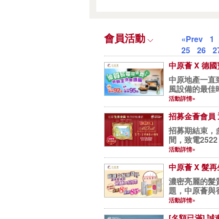
會員活動
«Prev
1
25
26
2
中原薈 X 德
中原地產一直
風設備的最佳
備，還...
活動詳情»
招募金薈會員
招募期結束，多
活動詳情»
中原薈 X 髮
濃密亮麗的髮
題，中原薈與
皮、強...
活動詳情»
[名額已滿] 