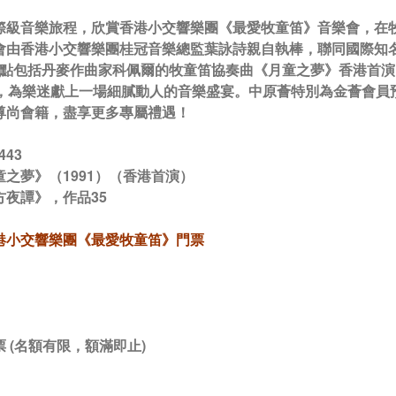
際級音樂旅程，欣賞香港小交響樂團《最愛牧童笛》音樂會，在
由香港小交響樂團桂冠音樂總監葉詠詩親自執棒，聯同國際知名牧童
而節目亮點包括丹麥作曲家科佩爾的牧童笛協奏曲《月童之夢》香港
》，為樂迷獻上一場細膩動人的音樂盛宴。中原薈特別為金薈會
尊尚會籍，盡享更多專屬禮遇！
43
之夢》（1991）（香港首演）
方夜譚》，作品35
港小交響樂團《最愛牧童笛》門票
）
 (名額有限，額滿即止)