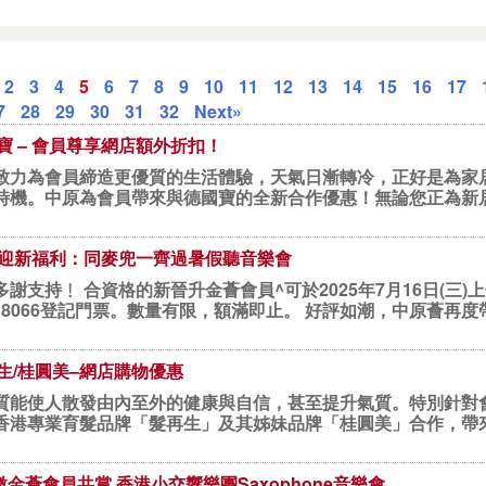
2
3
4
5
6
7
8
9
10
11
12
13
14
15
16
17
7
28
29
30
31
32
Next»
國寶 – 會員尊享網店額外折扣！
致力為會員締造更優質的生活體驗，天氣日漸轉冷，正好是為家
時機。中原為會員帶來與德國寶的全新合作優惠！無論您正為新
 迎新福利：同麥兜一齊過暑假聽音樂會
謝支持﹗ 合資格的新晉升金薈會員^可於2025年7月16日(三)上午
間，致電2522 8066登記門票。數量有限，額滿即止。 好評如潮，中原薈再
再生/桂圓美–網店購物優惠
質能使人散發由內至外的健康與自信，甚至提升氣質。特別針對
香港專業育髮品牌「髮再生」及其姊妹品牌「桂圓美」合作，帶
誠邀金薈會員共賞 香港小交響樂團Saxophone音樂會