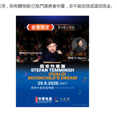
/取消，則有關預留/已取門票將會作廢，亦不能兌現或退回現金。