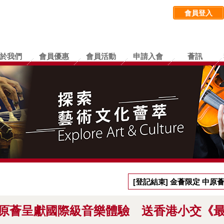
會員登入
於我們
會員優惠
會員活動
申請入會
薈訊
[登記結束] 金薈限定 中
愛牧童笛》音樂會門票
 中原薈呈獻國際級音樂體驗 送香港小交《