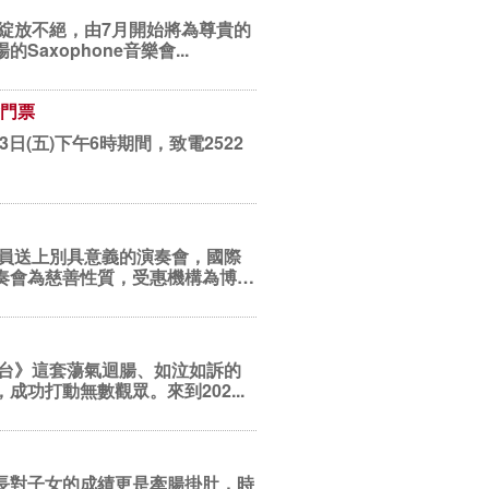
xophone音樂會...
會門票
日(五)下午6時期間，致電2522
會員送上別具意義的演奏會，國際
奏會為慈善性質，受惠機構為博愛
功打動無數觀眾。來到202...
長對子女的成績更是牽腸掛肚，時