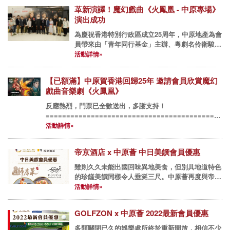
順德菜廳 - 鳳城酒家及鳳...
革新演譯！魔幻戲曲《火鳳凰 - 中原專場》
演出成功
為慶祝香港特別行政區成立25周年，中原地產為會
員帶來由「青年同行基金」主辦、粵劇名伶衛駿輝
女士擔綱之新編戲曲音樂劇《火鳳凰 - 中原專
活動詳情»
場》，已於西九文化區戲曲中心大劇院圓滿上演！
是次演出結合傳統藝術與...
【已額滿】中原賀香港回歸25年 邀請會員欣賞魔幻
戲曲音樂劇《火鳳凰》
反應熱烈，門票已全數送出，多謝支持！
===========================================
慶祝香港特別行政區成立25周年，中原薈為會員帶來政府認
活動詳情»
可的回歸慶祝活動 -...
帝京酒店 x 中原薈 中日美饌會員優惠
雖則久久未能出國回味異地美食，但別具地道特色
的珍饈美饌同樣令人垂涎三尺。中原薈再度與帝京
酒店食府推出會員限定優惠，帶會員來一場舌尖上
活動詳情»
的旅行。除了再度歸來之「獅房菜」推出全新菜
單，更加入日式餐廳「香田日...
GOLFZON x 中原薈 2022最新會員優惠
多類關閉已久的娛樂處所終於重新開放，相信不少