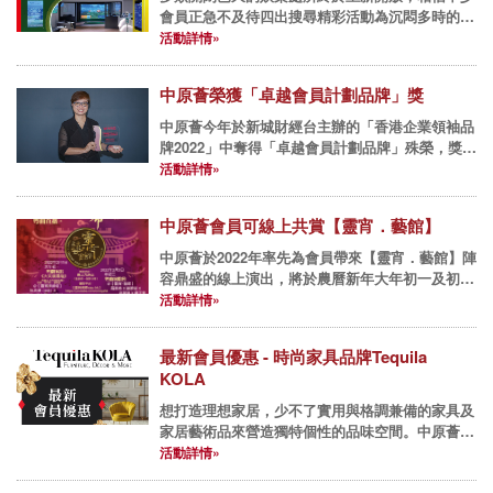
會員正急不及待四出搜尋精彩活動為沉悶多時的生
活增添色彩！中原薈及時推出最新優惠，再度與大
活動詳情»
型室內高爾夫球會GOLFZON HONG KONG合
作，推出5大最新...
中原薈榮獲「卓越會員計劃品牌」獎
中原薈今年於新城財經台主辦的「香港企業領袖品
牌2022」中奪得「卓越會員計劃品牌」殊榮，獎項
由新城財經台聯合各界企業CEO及管理層參與投票
活動詳情»
及甄選，可見中原薈堅持用心提供優質會員服務得
到各界的認同和肯定...
中原薈會員可線上共賞【靈宵．藝館】
中原薈於2022年率先為會員帶來【靈宵．藝館】陣
容鼎盛的線上演出，將於農曆新年大年初一及初三
舉行全港首個跨媒體合作的5G粵劇、粵曲直播。
活動詳情»
年初一將由花旦謝曉瑩小姐領銜主演改編賀歲版粵
劇《大笑廣昌隆》；...
最新會員優惠 - 時尚家具品牌Tequila
KOLA
想打造理想家居，少不了實用與格調兼備的家具及
家居藝術品來營造獨特個性的品味空間。中原薈了
解會員對完美居所的追求，誠意為會員帶來時尚家
活動詳情»
具品牌Tequila KOLA的三大優惠。 來自美國紐約