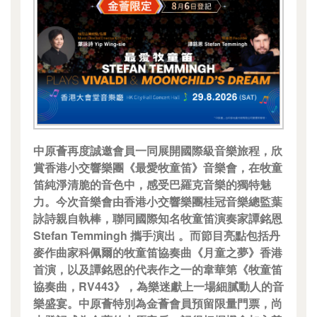
中原薈再度誠邀會員一同展開國際級音樂旅程，欣
賞香港小交響樂團《最愛牧童笛》音樂會，在牧童
笛純淨清脆的音色中，感受巴羅克音樂的獨特魅
力。今次音樂會由香港小交響樂團桂冠音樂總監葉
詠詩親自執棒，聯同國際知名牧童笛演奏家譚銘恩
Stefan Temmingh 攜手演出 。而節目亮點包括丹
麥作曲家科佩爾的牧童笛協奏曲《月童之夢》香港
首演，以及譚銘恩的代表作之一的韋華第《牧童笛
協奏曲，RV443》，為樂迷獻上一場細膩動人的音
樂盛宴。中原薈特別為金薈會員預留限量門票，尚