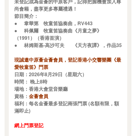
未登記成為金薈的中原客戶，記得把握機會加入尊
尚會籍，盡享更多專屬禮遇！
節目簡介：
●
韋華第
牧童笛協奏曲，RV443
●
科佩爾
牧童笛協奏曲《月童之夢》
（1991）（香港首演）
●
林姆斯基-高沙可夫
《天方夜譚》，作品35
現誠邀中原薈金薈會員，登記香港小交響樂團《最
愛牧童笛》門票
日期：2026年8月29日（星期六）
時間： 晚上8時
場地：香港大會堂音樂廳
資格：
金薈會員
福利：每名金薈最多登記兩張門票 (名額有限，額
滿即止)
網上門票登記