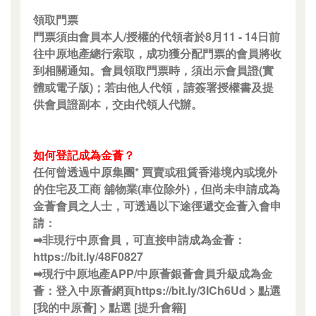
領取門票
門票須由會員本人/授權的代領者於8月11 - 14日前
往中原地產總行索取，成功獲分配門票的會員將收
到相關通知。會員領取門票時，須出示會員證(實
體或電子版)；若由他人代領，請簽署授權書及提
供會員證副本，交由代領人代辦。
如何登記成為金薈？
任何曾透過中原集團* 買賣或租賃香港境內或境外
的住宅及工商 舖物業(車位除外)，但尚未申請成為
金薈會員之人士，可透過以下途徑遞交金薈入會申
請：
➡非現行中原會員，可直接申請成為金薈：
https://bit.ly/48F0827
➡現行中原地產APP/中原薈銀薈會員升級成為金
薈：登入中原薈網頁https://bit.ly/3ICh6Ud > 點選
[我的中原薈] > 點選 [提升會籍]