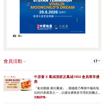
圖2:
會員活動
17
中原薈 X 鳳城酒家及鳳城1954 會員專享優
惠
「食在順德 廚出鳳城」，順德菜乃粵菜中極具地
位的代表菜系之一，以揉合廣東多市烹飪技藝之
長、豐富多樣的製作物料著稱，素來深得一眾粵菜
活動詳情»
愛好者青睞。有見及此，中原薈與本地享負盛名之