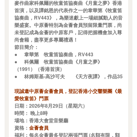
麥作曲家科佩爾的牧童笛協奏曲《月童之夢》香港
首演，以及譚銘恩的代表作之一的韋華第《牧童笛
協奏曲，RV443》，為樂迷獻上一場細膩動人的音
樂盛宴。中原薈特別為金薈會員預留限量門票，尚
未登記成為金薈的中原客戶，記得把握機會加入尊
尚會籍，盡享更多專屬禮遇！
節目簡介：
●
韋華第
牧童笛協奏曲，RV443
●
科佩爾
牧童笛協奏曲《月童之夢》
（1991）（香港首演）
●
林姆斯基-高沙可夫
《天方夜譚》，作品35
現誠邀中原薈金薈會員，登記香港小交響樂團《最
愛牧童笛》門票
日期：2026年8月29日（星期六）
時間： 晚上8時
場地：香港大會堂音樂廳
資格：
金薈會員
福利：每名金薈最多登記兩張門票 (名額有限，額