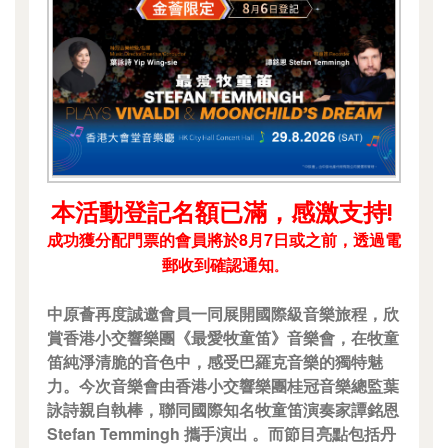
本活動登記名額已滿，感激支持!
成功獲分配門票的會員將於8月7日或之前，透過電
郵收到確認通知
。
中原薈再度誠邀會員一同展開國際級音樂旅程，欣
賞香港小交響樂團《最愛牧童笛》音樂會，在牧童
笛純淨清脆的音色中，感受巴羅克音樂的獨特魅
力。今次音樂會由香港小交響樂團桂冠音樂總監葉
詠詩親自執棒，聯同國際知名牧童笛演奏家譚銘恩
Stefan Temmingh 攜手演出 。而節目亮點包括丹