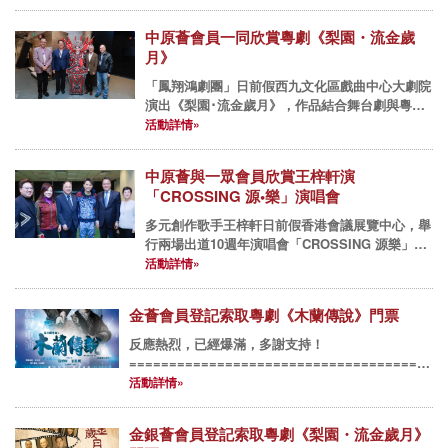
中原薈會員一同欣賞粵劇《梨園・流金歲
月》
「鳳翔鴻劇團」日前假西九文化區戲曲中心大劇院
演出《梨園･流金歲月》，作品結合舞台劇與粵
劇，中原薈作為冠名贊助商，與中原薈會員欣賞劇
活動詳情»
目。 中原薈創會主席黃偉雄先生現身到場支持，
除了參與演出前的拜神儀...
中原薈與一眾會員欣賞王梓軒演
「CROSSING 源•樂」演唱會
多元創作歌手王梓軒日前假香港會議展覽中心，舉
行兩場出道10週年演唱會「CROSSING 源樂」。
中原薈作為贊助商之一，安排了演唱會頭場供中原
活動詳情»
薈會員欣賞，而中原薈創會主席黃偉雄先生及中原
薈主席蔡日基先生...
金薈會員登記索取粵劇《木蘭傳說》門票
反應熱烈，已經爆滿，多謝支持！
======================================
籌備兩年，「青年同行基金」與知名粵劇團「鳳翔鴻
活動詳情»
劇團」呈獻，香港首部3D立體投影新編...
金銀薈會員登記索取粵劇《梨園・流金歲月》