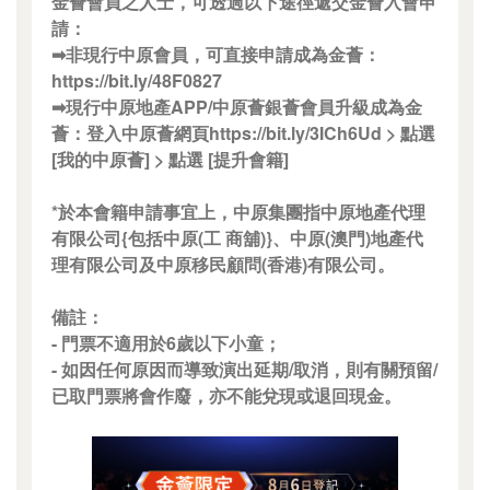
金薈會員之人士，可透過以下途徑遞交金薈入會申
請：
➡非現行中原會員，可直接申請成為金薈：
https://bit.ly/48F0827
➡現行中原地產APP/中原薈銀薈會員升級成為金
薈：登入中原薈網頁https://bit.ly/3ICh6Ud > 點選
[我的中原薈] > 點選 [提升會籍]
*於本會籍申請事宜上，中原集團指中原地產代理
有限公司{包括中原(工 商舖)}、中原(澳門)地產代
理有限公司及中原移民顧問(香港)有限公司。
備註：
- 門票不適用於6歲以下小童；
- 如因任何原因而導致演出延期/取消，則有關預留/
已取門票將會作廢，亦不能兌現或退回現金。