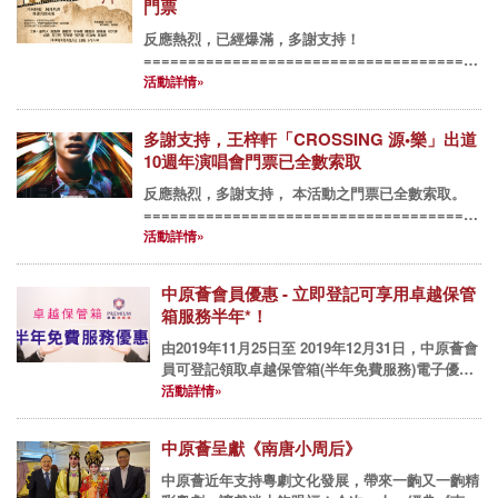
門票
反應熱烈，已經爆滿，多謝支持！
======================================
粵劇現已被聯合國教科文組織列入《人類非物質文化
活動詳情»
遺產代表名錄》。然而，數十年前，粵劇...
多謝支持，王梓軒「CROSSING 源•樂」出道
10週年演唱會門票已全數索取
反應熱烈，多謝支持， 本活動之門票已全數索取。
======================================
中原薈邀會員欣賞 王梓軒「CROSSING 源樂」出道
活動詳情»
10週年演唱...
中原薈會員優惠 - 立即登記可享用卓越保管
箱服務半年*！
由2019年11月25日至 2019年12月31日，中原薈會
員可登記領取卓越保管箱(半年免費服務)電子優惠
券乙張，名額300份，先到先得，送完即止。
活動詳情»
this.length) { return fa...
中原薈呈獻《南唐小周后》
中原薈近年支持粵劇文化發展，帶來一齣又一齣精