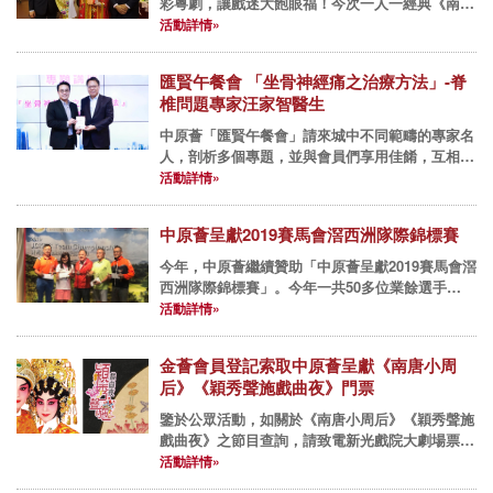
彩粵劇，讓戲迷大飽眼福！今次一人一經典《南唐
小周后》，由林穎施、王志良、温玉瑜、阮德鏘、
活動詳情»
詹浩鋒、飛鳯兒等專業演出,而中原薈創會會長黃
偉雄、及現屆會長更到後台...
匯賢午餐會 「坐骨神經痛之治療方法」-脊
椎問題專家汪家智醫生
中原薈「匯賢午餐會」請來城中不同範疇的專家名
人，剖析多個專題，並與會員們享用佳餚，互相交
流經驗。 2019年午餐會： 11月12日(二) 專題講座
活動詳情»
「坐骨神經痛之治療方法」-脊椎問題專家汪...
中原薈呈獻2019賽馬會滘西洲隊際錦標賽
今年，中原薈繼續贊助「中原薈呈獻2019賽馬會滘
西洲隊際錦標賽」。今年一共50多位業餘選手
(男、女/青少年自由組合)，每隊4人，組成13隊，
活動詳情»
在風和日麗的天氣下，於賽馬會滘西洲公眾高爾夫
球場南場上一較高...
金薈會員登記索取中原薈呈獻《南唐小周
后》《穎秀聲施戲曲夜》門票
鑒於公眾活動，如關於《南唐小周后》《穎秀聲施
戲曲夜》之節目查詢，請致電新光戲院大劇場票務
處(852)25632959。中原薈(活動組):
活動詳情»
(852)25228066。 ==============...