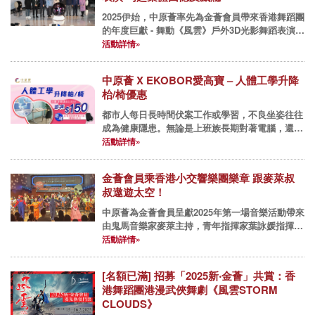
2025伊始，中原薈率先為金薈會員帶來香港舞蹈團
的年度巨獻 - 舞動《風雲》戶外3D光影舞蹈表演。
一連四場的表演假香港文化中心露天廣場隆重舉
活動詳情»
行，中原薈邀請了逾100位中原貴賓及金薈會員共
賞。《風雲》3...
中原薈 X EKOBOR愛高寶 – 人體工學升降
枱/椅優惠
都市人每日長時間伏案工作或學習，不良坐姿往往
成為健康隱患。無論是上班族長期對著電腦，還是
學生每天做功課溫習，久坐引致的腰酸背痛、肩頸
活動詳情»
僵硬等問題日益普遍。有見及此，中原地產特別為
會員引入EKOBOR愛高...
金薈會員乘香港小交響樂團樂章 跟麥萊叔
叔遨遊太空！
中原薈為金薈會員呈獻2025年第一場音樂活動帶來
由鬼馬音樂家麥萊主持，青年指揮家葉詠媛指揮的
香港小交響樂團《我的音樂日記：麥萊叔叔星際歷
活動詳情»
險》，日前假香港大會堂圓滿結束。今次麥萊叔叔
任太空船長，將音樂廳...
[名額已滿] 招募「2025新‧金薈」共賞：香
港舞蹈團港漫武俠舞劇《風雲STORM
CLOUDS》