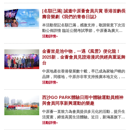
[名額已滿] 誠邀中原薈會員共賞 香港首齣長
壽音樂劇《我們的青春日誌》
本活動登記名額已滿，感激支持，敬請留意下次活
動公佈詳情 臨近公開考試季節，中原薈為廣大會
員帶來一齣被譽為「學生、家長、老師必睇的香港
活動詳情»
音樂劇」-《我們的青春日誌》。劇目自2018年試
演起已贏得各大報章專...
金薈豈是池中物，一遇《風雲》便化龍！
2025新．金薈會員見證港漫武俠經典重返舞
台
中原地產在香港發展數十載，早已成為家喻戶曉的
品牌，同樣地，中原亦非常支持推廣本地文化，延
續經典。近日，中原薈特別贊助了香港舞蹈團聯乘
活動詳情»
著名漫畫家馬榮成的經典武俠舞劇《風雲》，喚起
了無數港漫迷的集體回憶。...
西沙GO PARK體驗日雨中體驗運動員精神
與會員同享新興運動的樂趣
中原薈一直致力為會員提供多元化的活動，提升生
活質素，締造高質生活體驗。近日，新鴻基旗下西
沙 GO PARK 盛大開幕，這個佔地130萬平方呎的
活動詳情»
運動與商業綜合項目，集室內外運動設施、娛樂、