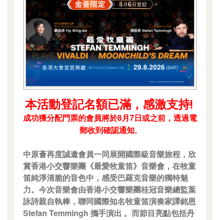
本活動登記名額已滿，感激支持!
成功獲分配門票的會員將於8月7日或之前，透過電
郵收到確認通知
。
中原薈再度誠邀會員一同展開國際級音樂旅程，欣
賞香港小交響樂團《最愛牧童笛》音樂會，在牧童
笛純淨清脆的音色中，感受巴羅克音樂的獨特魅
力。今次音樂會由香港小交響樂團桂冠音樂總監葉
詠詩親自執棒，聯同國際知名牧童笛演奏家譚銘恩
Stefan Temmingh 攜手演出 。而節目亮點包括丹