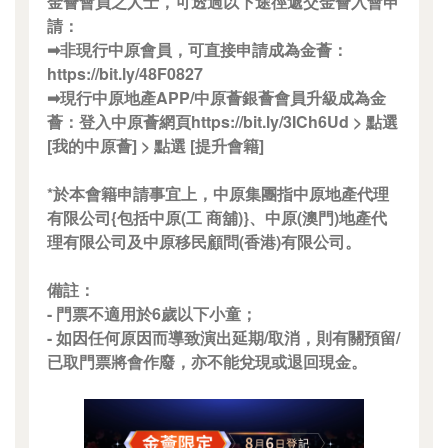
金薈會員之人士，可透過以下途徑遞交金薈入會申
請：
➡非現行中原會員，可直接申請成為金薈：
https://bit.ly/48F0827
➡現行中原地產APP/中原薈銀薈會員升級成為金
薈：登入中原薈網頁https://bit.ly/3ICh6Ud > 點選
[我的中原薈] > 點選 [提升會籍]
*於本會籍申請事宜上，中原集團指中原地產代理
有限公司{包括中原(工 商舖)}、中原(澳門)地產代
理有限公司及中原移民顧問(香港)有限公司。
備註：
- 門票不適用於6歲以下小童；
- 如因任何原因而導致演出延期/取消，則有關預留/
已取門票將會作廢，亦不能兌現或退回現金。