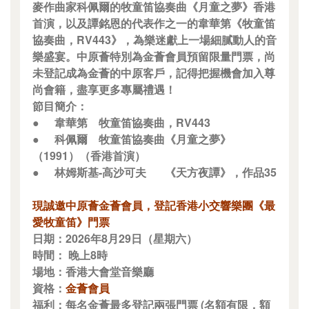
麥作曲家科佩爾的牧童笛協奏曲《月童之夢》香港
首演，以及譚銘恩的代表作之一的韋華第《牧童笛
協奏曲，RV443》，為樂迷獻上一場細膩動人的音
樂盛宴。中原薈特別為金薈會員預留限量門票，尚
未登記成為金薈的中原客戶，記得把握機會加入尊
尚會籍，盡享更多專屬禮遇！
節目簡介：
●
韋華第
牧童笛協奏曲，RV443
●
科佩爾
牧童笛協奏曲《月童之夢》
（1991）（香港首演）
●
林姆斯基-高沙可夫
《天方夜譚》，作品35
現誠邀中原薈金薈會員，登記香港小交響樂團《最
愛牧童笛》門票
日期：2026年8月29日（星期六）
時間： 晚上8時
場地：香港大會堂音樂廳
資格：
金薈會員
福利：每名金薈最多登記兩張門票 (名額有限，額