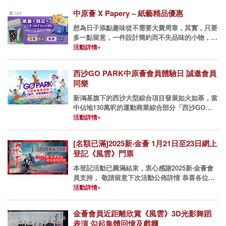
餐飲及休閒體驗...
中原薈 X Papery – 紙藝精品優惠
想為日子添點趣味從不需要大費周章，其實，只要
多一點留意，一件設計簡約而不失品味的小物，或
一份富創意且環保的選擇，都能為日常注入新鮮感
活動詳情»
與溫度，喚起我們對生活質素的追求，同時為環境
出一分力。中原特別帶來P...
西沙GO PARK中原薈會員體驗日 誠邀會員
同樂
新鴻基旗下的西沙大型綜合項目發展如火如荼，當
中佔地130萬呎的運動商業綜合部分「西沙GO
PARK」正式啟用，這個集室外與室內運動、娛
活動詳情»
樂、餐飲及休閒體驗於一身的全新地標引起全城關
注，中原第一時間籌辦獨...
[名額已滿]2025新‧金薈 1月21日至23日網上
登記《風雲》門票
本登記活動已圓滿結束，衷心感謝2025新‧金薈會
員支持， 敬請留意下次活動公佈詳情 恭喜各位成
功申請/升級成為中原薈「2025新‧金薈」的會員，
活動詳情»
作為入會禮遇，中原薈為新會員送上香港舞蹈團呈
獻的港漫武俠...
金薈會員近距離欣賞《風雲》3D光影舞蹈
表演 勾起集體回憶及戲癮