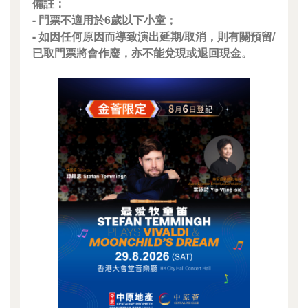
備註：
- 門票不適用於6歲以下小童；
- 如因任何原因而導致演出延期/取消，則有關預留/
已取門票將會作廢，亦不能兌現或退回現金。