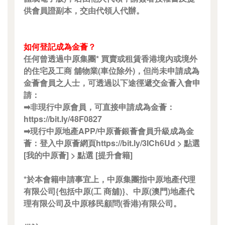
供會員證副本，交由代領人代辦。
如何登記成為金薈？
任何曾透過中原集團* 買賣或租賃香港境內或境外
的住宅及工商 舖物業(車位除外)，但尚未申請成為
金薈會員之人士，可透過以下途徑遞交金薈入會申
請：
➡非現行中原會員，可直接申請成為金薈：
https://bit.ly/48F0827
➡現行中原地產APP/中原薈銀薈會員升級成為金
薈：登入中原薈網頁https://bit.ly/3ICh6Ud > 點選
[我的中原薈] > 點選 [提升會籍]
*於本會籍申請事宜上，中原集團指中原地產代理
有限公司{包括中原(工 商舖)}、中原(澳門)地產代
理有限公司及中原移民顧問(香港)有限公司。