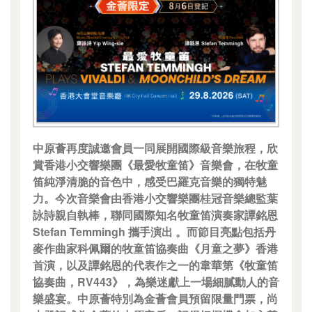
中原薈再度誠邀會員一同展開國際級音樂旅程，欣
賞香港小交響樂團《最愛牧童笛》音樂會，在牧童
笛純淨清脆的音色中，感受巴羅克音樂的獨特魅
力。今次音樂會由香港小交響樂團桂冠音樂總監葉
詠詩親自執棒，聯同國際知名牧童笛演奏家譚銘恩
Stefan Temmingh 攜手演出 。而節目亮點包括丹
麥作曲家科佩爾的牧童笛協奏曲《月童之夢》香港
首演，以及譚銘恩的代表作之一的韋華第《牧童笛
協奏曲，RV443》，為樂迷獻上一場細膩動人的音
樂盛宴。中原薈特別為金薈會員預留限量門票，尚