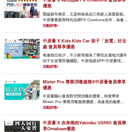
優惠
聖誕新年將至，又是時候為自己和家人添置新裝。
中原薈最新與時尚品牌FX Creations合作，為會員
帶來門市及網店購物雙重優惠，齊集上班、優閒及
活動詳情»
學童款式，網店優惠還有高達、小王子、幪面超人
等人氣系列及...
中原薈 X Kids Kids Car 孩子「放電」好去
處 會員尊享優惠
每逢假日前夕，不少家長都為了尋找合適地方讓年
幼子女放電而傷腦筋。中原地產APP/中原薈現有
好介紹！新近與Kids Kids Car合作為會員帶來優
活動詳情»
惠，多項好玩遊樂設施足以讓孩子消磨一整天，樂
而忘返！ ...
Mister Pro 專業消毒服務X中原薈會員專享
優惠
中原薈關心會員對空間消毒的需要，特意帶來
Mister Pro 專業消毒服務優惠，為會員的健康帶
來多一份保障。 Mister Pro團隊擁有10年清潔消
活動詳情»
毒經驗，專為食肆、商舖、寫字樓、家居及汽車
提...
中原薈 X 赤身燒肉Yakiniku USHIO 會員專
享Omakase優惠