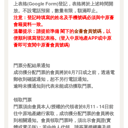
上表格(Google Form)登記，表格將於上述時間開
放。不設電話預留，數量有限，額滿即止。
注意：登記時填寫的姓名及手機號碼必須與中原薈
會籍資料一致。
溫馨提示：請提前準備 閣下的
金薈會員號碼
，以
便順利填寫登記表格。(登入中原地產APP或中原
薈即可查閱中原薈會員號碼)
門票分配結果通知
成功獲分配門票的會員將於8月7日或之前，透過電
郵收到確認通知，恕不另行電話通知。
逾時未獲通知則代表未能成功獲取門票。
領取門票
門票須由會員本人/授權的代領者於8月11 - 14日前
往中原地產總行索取，成功獲分配門票的會員將收
到相關通知。會員領取門票時，須出示會員證(實
體或電子版)；若由他人代領，請簽署授權書及提