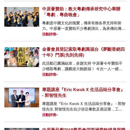
周年，青年同行...
中原薈贊助：教大粵劇傳承研究中心舉辦
「粵劇．粵曲晚會」
粵劇是中國文化的瑰寶，傳承有賴各界支持和努
力。中原薈一直贊助不少粵劇演出，為承傳此傳統
表演藝術出一分力。有見及此，中原薈今年贊助了
活動詳情»
由香港教育大學粵劇傳承研究中心主辦的「粵劇．
粵曲晚會」。將於6月20日...
金薈會員登記索取粵劇萬福台《夢斷香銷四
十年》門票(先到先得)
此活動已圓滿結束，多謝支持 中原薈今年贊助不
少精彩粵劇，讓戲迷大飽眼福！ 今次一人一經典
【粵劇萬福台】，將於5月份獻上多台精彩好戲，
活動詳情»
當中壓軸的《夢斷香銷四十年》，講述南宋詩人陸
遊一生悲情，在外...
專題講座『Eric Kwok X 生活品味分享會』
- 郭智恆先生
專題講座『Eric Kwok X 生活品味分享會』 - 郭智
恆先生 郭智恆先生自少涉足餐飲及酒店業，工作
經驗涵藝五星級酒店多個領域，曾分別擔任文華東
活動詳情»
方酒店首席品酒師及香港新世界酒店餐飲部經理。
他曾...
中原薈呈獻2019賽馬會滘西洲業餘球員與職