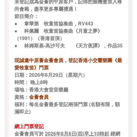
未登記成為金薈的中原客戶，記得把握機會加入尊
尚會籍，盡享更多專屬禮遇！
節目簡介：
●
韋華第
牧童笛協奏曲，RV443
●
科佩爾
牧童笛協奏曲《月童之夢》
（1991）（香港首演）
●
林姆斯基-高沙可夫
《天方夜譚》，作品35
現誠邀中原薈金薈會員，登記香港小交響樂團《最
愛牧童笛》門票
日期：2026年8月29日（星期六）
時間： 晚上8時
場地：香港大會堂音樂廳
資格：
金薈會員
福利：每名金薈最多登記兩張門票 (名額有限，額
滿即止)
網上門票登記
金薈會員可於
2026年8月6日(四)早上10時起
經網