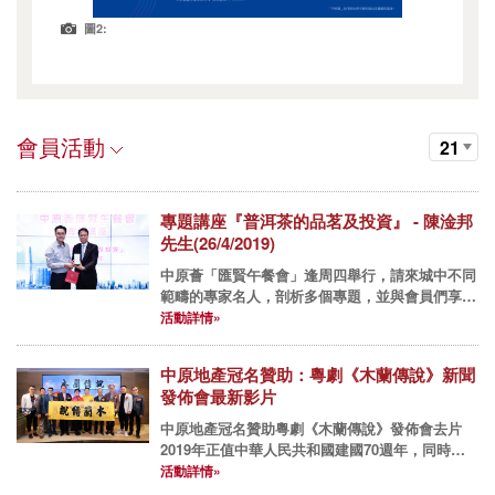
圖2:
會員活動
21
專題講座『普洱茶的品茗及投資』 - 陳淦邦
先生(26/4/2019)
中原薈「匯賢午餐會」逢周四舉行，請來城中不同
範疇的專家名人，剖析多個專題，並與會員們享用
佳餚，互相交流經驗。 2019年午餐會： 26/4/2019
活動詳情»
專題講座『普洱茶的品茗及投資』 - 陳淦邦先生...
中原地產冠名贊助：粵劇《木蘭傳說》新聞
發佈會最新影片
中原地產冠名贊助粵劇《木蘭傳說》發佈會去片
2019年正值中華人民共和國建國70週年，同時也
是粵劇成功申請列入聯合國教育、科學及文化(教
活動詳情»
科文)組織《人類非物質文化遺產代表作名錄》10