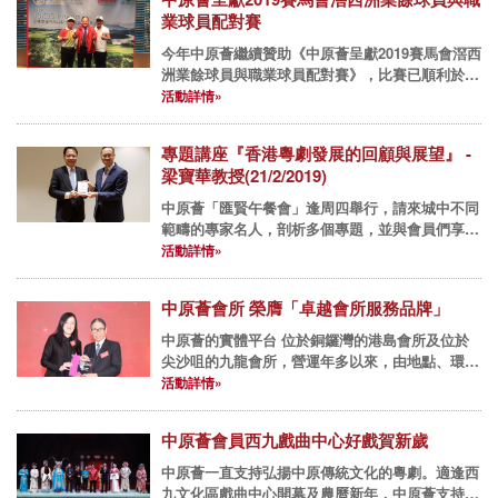
業球員配對賽
今年中原薈繼續贊助《中原薈呈獻2019賽馬會滘西
洲業餘球員與職業球員配對賽》，比賽已順利於3
月4日賽馬會滘西洲公眾高爾夫球場(北場)舉行。今
活動詳情»
年共有近百位職業及業餘球員，組成24隊隊伍參加
男子/女子/青...
專題講座『香港粵劇發展的回顧與展望』 -
梁寶華教授(21/2/2019)
中原薈「匯賢午餐會」逢周四舉行，請來城中不同
範疇的專家名人，剖析多個專題，並與會員們享用
佳餚，互相交流經驗。 2019年午餐會： 2月21日
活動詳情»
(四) 專題講座『香港粵劇發展的回顧與展望』 -...
中原薈會所 榮膺「卓越會所服務品牌」
中原薈的實體平台 位於銅鑼灣的港島會所及位於
尖沙咀的九龍會所，營運年多以來，由地點、環
境、裝修、飲食、人員配置至配套設備，都竭力為
活動詳情»
客戶做到更好。而這份誠意及努力得到客戶的認
同，在本年度新城財經台舉辦...
中原薈會員西九戲曲中心好戲賀新歲
中原薈一直支持弘揚中原傳統文化的粵劇。適逢西
九文化區戲曲中心開幕及農曆新年，中原薈支持日