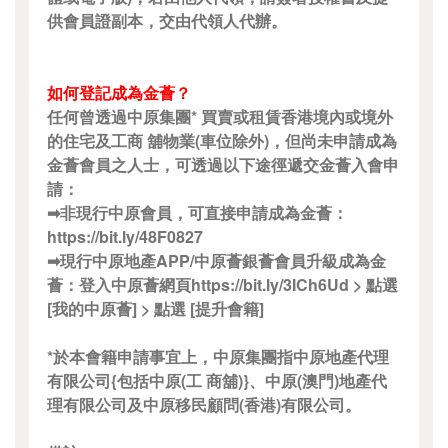
供會員證副本，交由代領人代辦。
如何登記成為金薈？
任何曾透過中原集團* 買賣或租賃香港境內或境外
的住宅及工商 舖物業(車位除外)，但尚未申請成為
金薈會員之人士，可透過以下途徑遞交金薈入會申
請：
➡非現行中原會員，可直接申請成為金薈：
https://bit.ly/48F0827
➡現行中原地產APP/中原薈銀薈會員升級成為金
薈：登入中原薈網頁https://bit.ly/3ICh6Ud > 點選
[我的中原薈] > 點選 [提升會籍]
*於本會籍申請事宜上，中原集團指中原地產代理
有限公司{包括中原(工 商舖)}、中原(澳門)地產代
理有限公司及中原移民顧問(香港)有限公司。