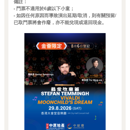
備註：
- 門票不適用於6歲以下小童；
- 如因任何原因而導致演出延期/取消，則有關預留/
已取門票將會作廢，亦不能兌現或退回現金。