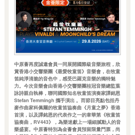
中原薈再度誠邀會員一同展開國際級音樂旅程，欣
賞香港小交響樂團《最愛牧童笛》音樂會，在牧童
笛純淨清脆的音色中，感受巴羅克音樂的獨特魅
力。今次音樂會由香港小交響樂團桂冠音樂總監葉
詠詩親自執棒，聯同國際知名牧童笛演奏家譚銘恩
Stefan Temmingh 攜手演出 。而節目亮點包括丹
麥作曲家科佩爾的牧童笛協奏曲《月童之夢》香港
首演，以及譚銘恩的代表作之一的韋華第《牧童笛
協奏曲，RV443》，為樂迷獻上一場細膩動人的音
樂盛宴。中原薈特別為金薈會員預留限量門票，尚