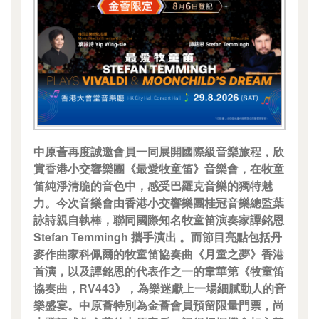
中原薈再度誠邀會員一同展開國際級音樂旅程，欣
賞香港小交響樂團《最愛牧童笛》音樂會，在牧童
笛純淨清脆的音色中，感受巴羅克音樂的獨特魅
力。今次音樂會由香港小交響樂團桂冠音樂總監葉
詠詩親自執棒，聯同國際知名牧童笛演奏家譚銘恩
Stefan Temmingh 攜手演出 。而節目亮點包括丹
麥作曲家科佩爾的牧童笛協奏曲《月童之夢》香港
首演，以及譚銘恩的代表作之一的韋華第《牧童笛
協奏曲，RV443》，為樂迷獻上一場細膩動人的音
樂盛宴。中原薈特別為金薈會員預留限量門票，尚