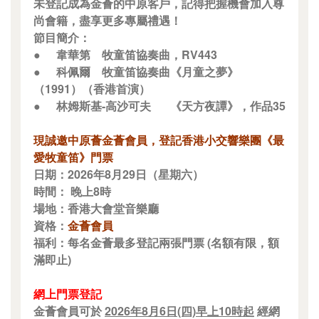
未登記成為金薈的中原客戶，記得把握機會加入尊
尚會籍，盡享更多專屬禮遇！
節目簡介：
●
韋華第
牧童笛協奏曲，RV443
●
科佩爾
牧童笛協奏曲《月童之夢》
（1991）（香港首演）
●
林姆斯基-高沙可夫
《天方夜譚》，作品35
現誠邀中原薈金薈會員，登記香港小交響樂團《最
愛牧童笛》門票
日期：2026年8月29日（星期六）
時間： 晚上8時
場地：香港大會堂音樂廳
資格：
金薈會員
福利：每名金薈最多登記兩張門票 (名額有限，額
滿即止)
網上門票登記
金薈會員可於
2026年8月6日(四)早上10時起
經網