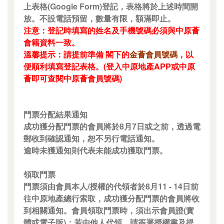
上表格(Google Form)登記，表格將於上述時間開
放。不設電話預留，數量有限，額滿即止。
注意：登記時填寫的姓名及手機號碼必須與中原薈
會籍資料一致。
溫馨提示：請提前準備 閣下的
金薈會員號碼
，以
便順利填寫登記表格。(登入中原地產APP或中原
薈即可查閱中原薈會員號碼)
門票分配結果通知
成功獲分配門票的會員將於8月7日或之前，透過電
郵收到確認通知，恕不另行電話通知。
逾時未獲通知則代表未能成功獲取門票。
領取門票
門票須由會員本人/授權的代領者於8月11 - 14日前
往中原地產總行索取，成功獲分配門票的會員將收
到相關通知。會員領取門票時，須出示會員證(實
體或電子版)；若由他人代領，請簽署授權書及提