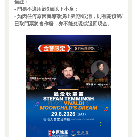
備註：
- 門票不適用於6歲以下小童；
- 如因任何原因而導致演出延期/取消，則有關預留/
已取門票將會作廢，亦不能兌現或退回現金。