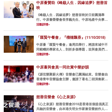
中原薈贊助《峰巔人生．因緣追夢》慈善首
映
《峰巔人生．因緣追夢》慈善首映於日前圓滿舉
行。中原薈榮譽會長李巍先生、中原地產中央事務
部執行董事蘇丹莉小姐及中原員工均有到場支持，
活動詳情»
並與吳俊霆先生一同於簽書會環節合照留念。李巍
先生亦為首映禮致辭，提及除...
「匯賢午餐會」『榴槤飄香』(11/10/2018)
中原薈「匯賢午餐會」逢周四舉行，將請來城中不
同範疇的專家名人，剖析多個專題，並與會員們享
用佳餚，互相交流經驗。 2018年午餐會： 10月11
活動詳情»
日(四) 專題講座『榴槤飄香』- 袁家駒先生 (KK...
中原薈與會員一同欣賞中樂妙韻
《源弦樂聚薪火傳》音樂會已圓滿結束。音樂會由
香港青年音樂協會主辦，邀請了著名二胡演奏家黃
安源及黃晨達父子、亞洲蕭邦國際鋼琴賽金獎得主
活動詳情»
黃思遠等表演嘉賓，以及香港中樂協會副會長徐英
輝先生任客席指揮，演奏了...
慈善音樂會《心之泉源》
《心之泉源》慈善音樂會2018是香港首個提倡真正
共融的音樂會，由本港失明女作家兼音樂創作人汪