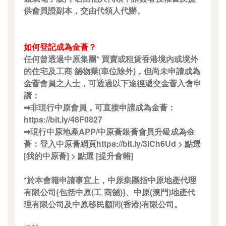
供會員證副本，交由代領人代辦。
如何登記成為金薈？
任何曾透過中原集團* 買賣或租賃香港境內或境外
的住宅及工商 舖物業(車位除外)，但尚未申請成為
金薈會員之人士，可透過以下途徑遞交金薈入會申
請：
➡非現行中原會員，可直接申請成為金薈：
https://bit.ly/48F0827
➡現行中原地產APP/中原薈銀薈會員升級成為金
薈：登入中原薈網頁https://bit.ly/3ICh6Ud > 點選
[我的中原薈] > 點選 [提升會籍]
*於本會籍申請事宜上，中原集團指中原地產代理
有限公司{包括中原(工 商舖)}、中原(澳門)地產代
理有限公司及中原移民顧問(香港)有限公司。