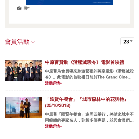
圖2:
會員活動
23
中原薈贊助《潛艦滅殺令》電影首映禮
中原薈為會員帶來刺激緊張的英皇電影《潛艦滅殺
令》。此電影的首映禮日前於The Grand Cinema
圓滿舉行。 中原薈創會會長暨中原地產亞太區主
活動詳情»
席兼行政總裁黃偉雄先生、中原地產亞太區副主席
兼住宅...
「匯賢午餐會」『城市森林中的花與牠』
(25/10/2018)
中原薈「匯賢午餐會」逢周四舉行，將請來城中不
同範疇的專家名人，剖析多個專題，並與會員們享
用佳餚，互相交流經驗。 2018年午餐會： 10月25
活動詳情»
日(四) 專題講座『城市森林中的花與牠』- 葉曉文
小...