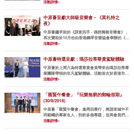
明欣監製及擔任音樂總監，並邀請了一眾才華洋溢
活動詳情»
的藝術家一同表演。 中原集團主席兼總裁施永青
先生和中原薈現屆...
中原薈呈獻大師級音樂會－《莫札特之
夜》
中原薈繼早前的《諄意四手 - 偶然獨奏音樂會》，
再次贊助於10月份由香港鋼琴音樂協會舉辦的《莫
札特之夜》音樂會，以推廣本地的藝術文化活動。
活動詳情»
阿里．瓦迪和朴淑蓮兩位出色的鋼琴家彈奏了多首
莫札特的名曲。 ...
中原薈特選呈獻：瑪莎拉蒂尊貴駕駛體驗
中原薈於上周六為特選尊貴會員帶來由瑪莎拉蒂專
業團隊帶領的非凡駕駛體驗。活動首次於香港市中
心（即中環海濱）舉行，由瑪莎拉蒂專業駕駛教練
活動詳情»
在車上一對一指導飄移技巧。瑪莎拉蒂團隊亦在現
場設置模擬的越野山地賽道...
「匯賢午餐會」『玩樂無窮的郵輪假期』
(30/8/2018)
中原薈「匯賢午餐會」逢周四舉行，將請來城中不
同範疇的專家名人，剖析多個專題，並與會員們享
用佳餚，互相交流經驗。 2018年午餐會： 8月30
活動詳情»
日(四) 專題講座『玩樂無窮的郵輪假期』- 許俊...