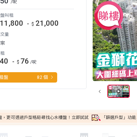
$50
/呎
放盤叫租
11,800
21,000
-
$
成交量
9
宗
呎租
40
76
-
$
/呎
租盤
82 個
盤，更可透過戶型格局尋找心水樓盤！立即試試
「篩選戶型」功能