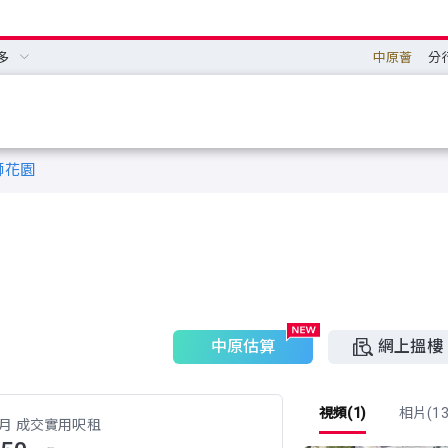
多
中原薈
分
獅花園
中原估算
網上搵樓
視頻(1)
相片(13
 月 成交實用呎租