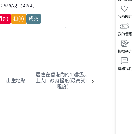
12,589/呎
$47/呎
$52/呎
我的關注
買(2)
租(3)
成交
買(1)
我的優惠
按揭轉介
聯絡我們
居住在香港內的15歲及以
出生地點
上人口教育程度(最高就讀
居住在香港內
程度)