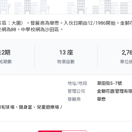
區：大圍）。發展商為華懋。入伙日期由12/1986開始。金獅花
校網為88。中學校網為沙田區。
共2期
13 座
2,7
苑期數
物業座數
單位
地址/地段
翠田街5-7號
管理公司
金獅花園管理有
發展商
華懋
羽毛球場、
健身室、
兒童遊樂場 /