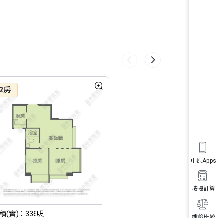
2房
1房
中原Apps
按揭計算
積(實)：336呎
面積(實)：
樓盤比較