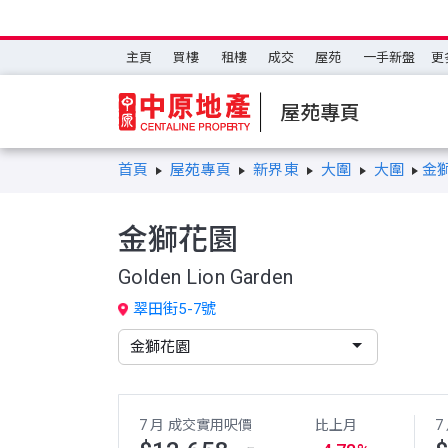
主頁
買樓
租樓
成交
屋苑
一手新盤
更
屋苑專頁
首頁
屋苑專頁
新界東
大圍
大圍
金
金獅花園
Golden Lion Garden
翠田街5-7號
7 月 成交實用呎價
比上月
7