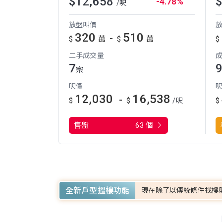
$12,658
-4.78%
/呎
放盤叫價
320
510
-
$
萬
$
萬
$
二手成交量
7
宗
呎價
12,030
16,538
-
$
$
$
/呎
售盤
63 個
全新戶型搵樓功能
現在除了以傳統條件找樓