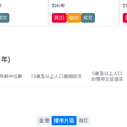
呎
$54/呎
$
成交
買(2)
租(3)
成交
1年)
5歲及以上人口
年齡中位數
15歲及以上人口婚姻狀況
的慣用交談語言
全港
樓市片區
自訂