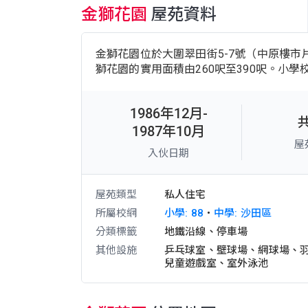
金獅花園
屋苑資料
金獅花園位於大圍翠田街5-7號（中原樓市片
獅花園的實用面積由260呎至390呎。小學
1986年12月-
1987年10月
屋
入伙日期
屋苑類型
私人住宅
所屬校網
小學: 88
・
中學: 沙田區
分類標籤
地鐵沿線、停車場
其他設施
乒乓球室、
壁球場、
網球場、
兒童遊戲室、
室外泳池