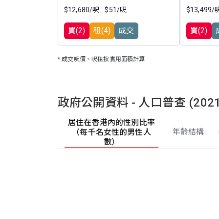
$12,680/呎
$51/呎
$13,499/
買(2)
租(4)
成交
買(2)
*
成交呎價、呎租按實用面積計算
政府公開資料 - 人口普查 (202
居住在香港內的性別比率
年齡結構
（每千名女性的男性人
數）
人口統計