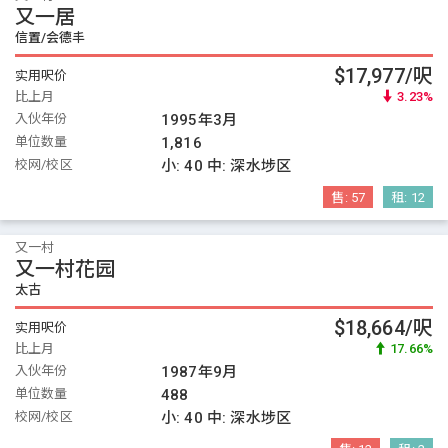
又一居
信置/会德丰
$17,977/呎
实用呎价
比上月
3.23%
入伙年份
1995年3月
单位数量
1,816
校网/校区
小:
40
中:
深水埗区
售:
57
租:
12
又一村
又一村花园
太古
$18,664/呎
实用呎价
比上月
17.66%
入伙年份
1987年9月
单位数量
488
校网/校区
小:
40
中:
深水埗区