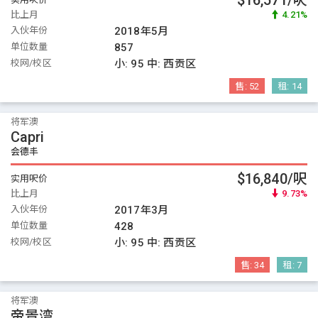
$16,571/呎
比上月
4.21%
入伙年份
2018年5月
单位数量
857
校网/校区
小:
95
中:
西贡区
售:
52
租:
14
将军澳
Capri
会德丰
$16,840/呎
实用呎价
比上月
9.73%
入伙年份
2017年3月
单位数量
428
校网/校区
小:
95
中:
西贡区
售:
34
租:
7
将军澳
帝景湾