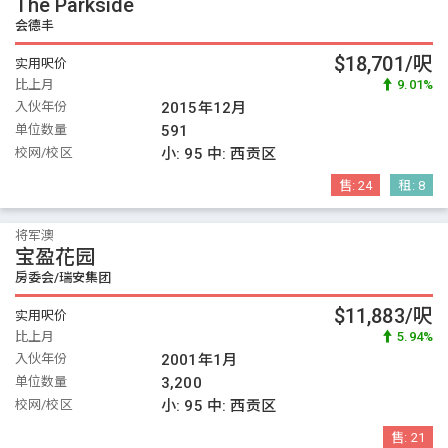
The Parkside
会德丰
$18,701/呎
实用呎价
比上月
9.01%
入伙年份
2015年12月
单位数量
591
校网/校区
小:
95
中:
西贡区
售:
24
租:
8
将军澳
宝盈花园
房委会/瑞安集团
$11,883/呎
实用呎价
比上月
5.94%
入伙年份
2001年1月
单位数量
3,200
校网/校区
小:
95
中:
西贡区
售:
21