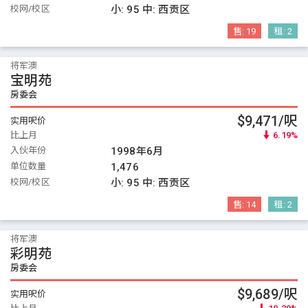
校网/校区
小:
95
中:
西贡区
售:
19
租:
2
将军澳
宝明苑
房委会
$9,471/呎
实用呎价
比上月
6.19%
入伙年份
1998年6月
单位数量
1,476
校网/校区
小:
95
中:
西贡区
售:
14
租:
2
将军澳
彩明苑
房委会
$9,689/呎
实用呎价