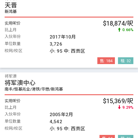
天晋
新鸿基
$18,874/呎
实用呎价
比上月
0.66%
入伙年份
2017年10月
单位数量
3,726
校网/校区
小:
95
中:
西贡区
售:
184
租:
32
将军澳
将军澳中心
南丰/恒基兆业/港铁/华懋/新鸿基
$15,369/呎
实用呎价
比上月
9.29%
入伙年份
2005年2月
单位数量
4,542
校网/校区
小:
95
中:
西贡区