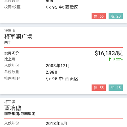
单位数量
804
校网/校区
小:
95
中:
西贡区
售:
66
租:
20
将军澳
将军澳广场
南丰
$16,183/呎
实用呎价
比上月
0.22%
入伙年份
2003年12月
单位数量
2,880
校网/校区
小:
95
中:
西贡区
售:
55
租:
15
将军澳
蓝塘傲
丽新集团/帝国集团
入伙年份
2018年5月