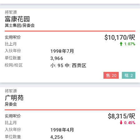
将军澳
富康花园
其士集团/房委会
$10,170/呎
实用呎价
比上月
1.07%
入伙年份
1998年7月
单位数量
3,966
校网/校区
小:
95
中:
西贡区
售:
20
租:
2
将军澳
广明苑
房委会
$8,315/呎
实用呎价
比上月
0.45%
入伙年份
1998年4月
单位数量
4,256