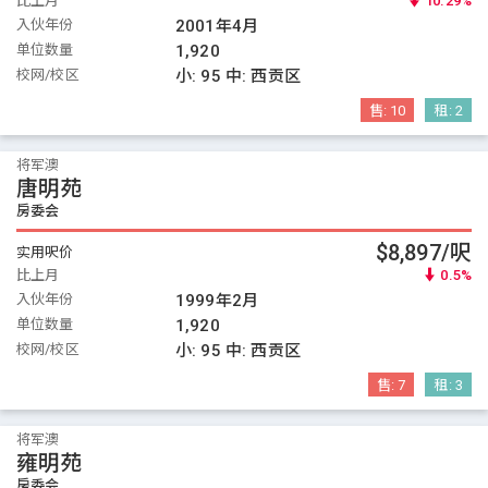
比上月
10.29%
入伙年份
2001年4月
单位数量
1,920
校网/校区
小:
95
中:
西贡区
售:
10
租:
2
将军澳
唐明苑
房委会
$8,897/呎
实用呎价
比上月
0.5%
入伙年份
1999年2月
单位数量
1,920
校网/校区
小:
95
中:
西贡区
售:
7
租:
3
将军澳
雍明苑
房委会