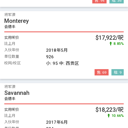
售:
94
租:
36
将军澳
Monterey
会德丰
$17,922/呎
实用呎价
比上月
8.85%
入伙年份
2018年5月
单位数量
926
校网/校区
小:
95
中:
西贡区
售:
69
租:
9
将军澳
Savannah
会德丰
$18,223/呎
实用呎价
比上月
10.66%
入伙年份
2017年6月