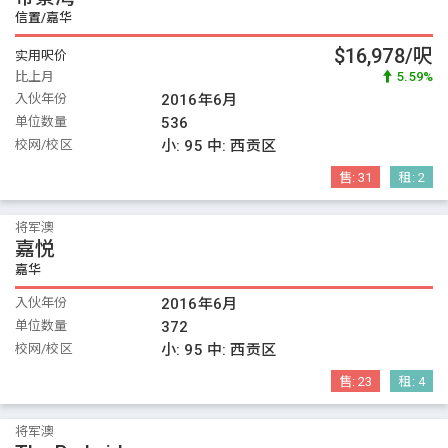
信置/嘉华
$16,978/呎
实用呎价
比上月
5.59%
入伙年份
2016年6月
单位数量
536
校网/校区
小:
95
中:
西贡区
售:
31
租:
2
将军澳
嘉悦
嘉华
入伙年份
2016年6月
单位数量
372
校网/校区
小:
95
中:
西贡区
售:
23
租:
4
将军澳