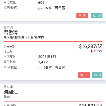
单位数量
605
校网/校区
小:
95
中:
西贡区
售:
51
租:
10
将军澳
君傲湾
周大福/港铁/黄氏实业/新世界
$16,287/呎
实用呎价
比上月
3.32%
入伙年份
2006年1月
单位数量
1,472
校网/校区
小:
95
中:
西贡区
售:
56
租:
8
将军澳
海翩汇
华懋
实用呎价