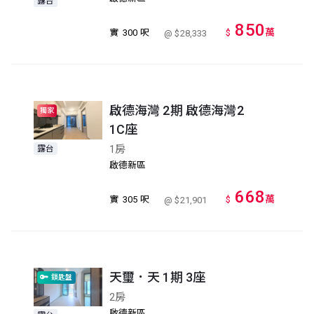
露台
850
萬
實
300 呎
$
@ $28,333
啟德海灣 2期 啟德海灣2
獨家
1C座
1房
露台
啟德新區
668
萬
實
305 呎
$
@ $21,901
天璽．天 1期 3座
鎖匙盤
2房
啟德新區