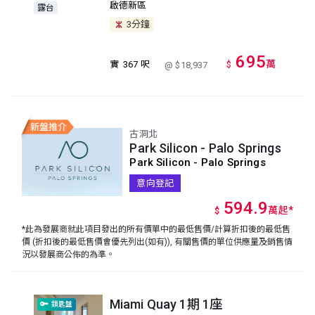
啟德新區
露台
3分鐘
695
萬
實
367 呎
$
@ $18,937
古洞北
Park Silicon - Palo Springs
Park Silicon - Palo Springs
意向登記
594.9
萬
起
*
$
*此為發展商就此項目發出的所有價單中的最低售價/計算折扣後的最低售
價 (折扣後的最低售價會優先列出(如有)), 有關售價的單位供應量及銷售情
況以發展商公佈的為準。
Miami Quay 1期 1座
鎖匙盤