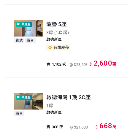
龍譽 5座
鎖匙盤
3房 (1套房)
啟德新區
複式
露台
有寵屋苑
2,600
萬
實
1,102 呎
$
@ $23,593
啟德海灣 1期 2C座
鎖匙盤
1房
啟德新區
露台
668
萬
實
308 呎
$
@ $21,688