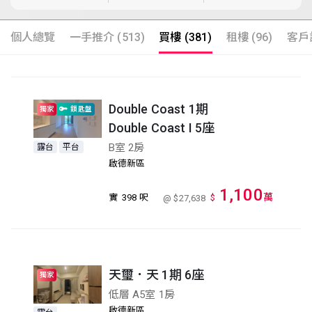
個人總覽
一手推介 (513)
買樓 (381)
租樓 (96)
客戶評
Double Coast 1期
獨家
鎖匙盤
Double Coast I 5座
B室 2房
露台
平台
啟德新區
1,100
萬
實
398 呎
$
@ $27,638
天璽．天 1期 6座
獨家
低層 A5室 1房
啟德新區