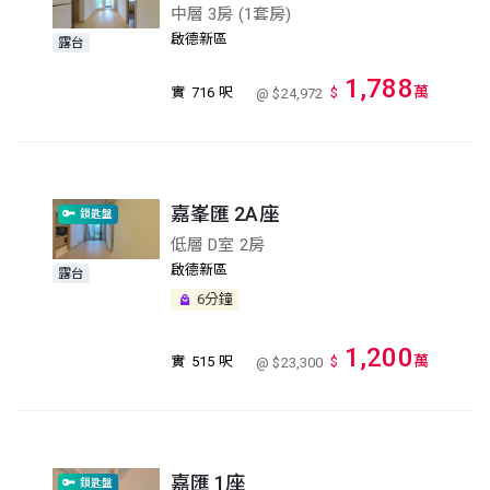
中層 3房 (1套房)
啟德新區
露台
1,788
萬
實
716 呎
$
@ $24,972
嘉峯匯 2A座
鎖匙盤
低層 D室 2房
啟德新區
露台
6分鐘
1,200
萬
實
515 呎
$
@ $23,300
嘉匯 1座
鎖匙盤