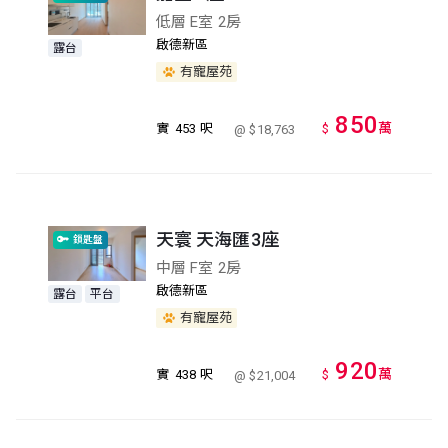
低層 E室 2房
啟德新區
露台
有寵屋苑
850
萬
實
453 呎
$
@ $18,763
天寰 天海匯3座
鎖匙盤
中層 F室 2房
啟德新區
露台
平台
有寵屋苑
920
萬
實
438 呎
$
@ $21,004