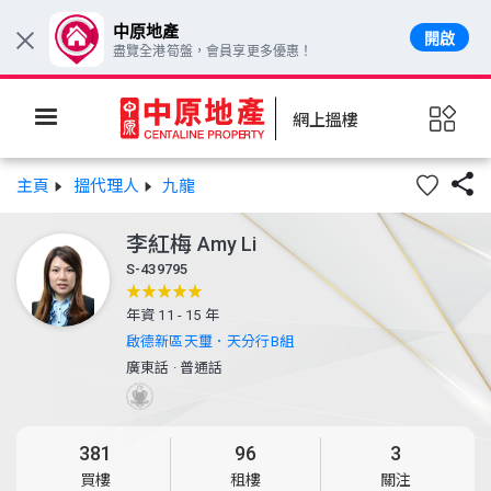
中原地產
開啟
×
盡覽全港筍盤，會員享更多優惠！
網上搵樓

主頁
搵代理人
九龍
李紅梅
Amy Li
S-439795
年資 11 - 15 年
啟德新區天璽．天分行B組
廣東話
·
普通話
381
96
3
買樓
租樓
關注