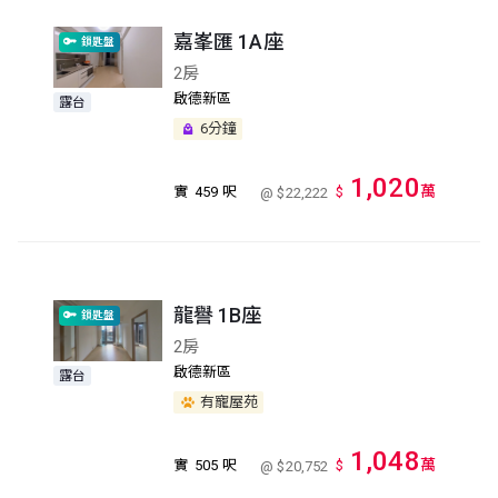
嘉峯匯 1A座
鎖匙盤
2房
啟德新區
露台
6分鐘
1,020
萬
實
459 呎
$
@ $22,222
龍譽 1B座
鎖匙盤
2房
啟德新區
露台
有寵屋苑
1,048
萬
實
505 呎
$
@ $20,752