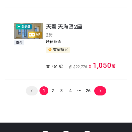
天寰 天海匯2座
鎖匙盤
2房
VR
啟德新區
露台
有寵屋苑
1,050
萬
實
461 呎
$
@ $22,776
1
2
3
4
26