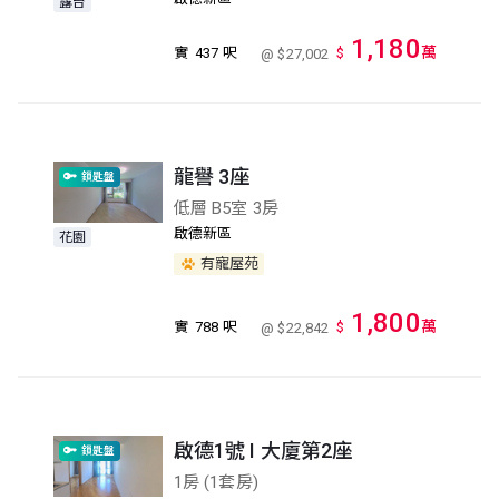
露台
1,180
萬
實
437 呎
$
@ $27,002
龍譽 3座
鎖匙盤
低層 B5室 3房
啟德新區
花園
有寵屋苑
1,800
萬
實
788 呎
$
@ $22,842
啟德1號 I 大廈第2座
鎖匙盤
1房 (1套房)