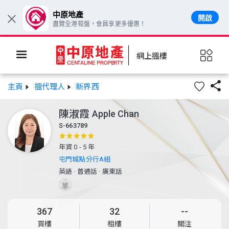
中原地產
開啟
×
盡覽全港筍盤，會員享更多優惠！
網上搵樓

主頁
搵代理人
新界西
陳淑霞
Apple Chan
S-663789
年資 0 - 5 年
屯門城點分行A組
英語
·
普通話
·
廣東話
367
32
--
買樓
租樓
關注