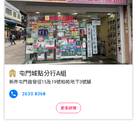
屯門城點分行A組
新界屯門啟發徑15及19號柏苑地下3號舖
2630 8368

更多詳情