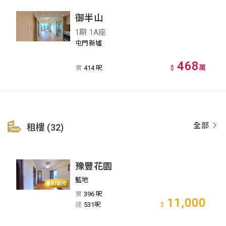
御半山
1期 1A座
屯門新墟
468
萬
實
414 呎
$
全部
租樓 (32)
豫豐花園
藍地
AI裝修
實
396 呎
11,000
建
531呎
$