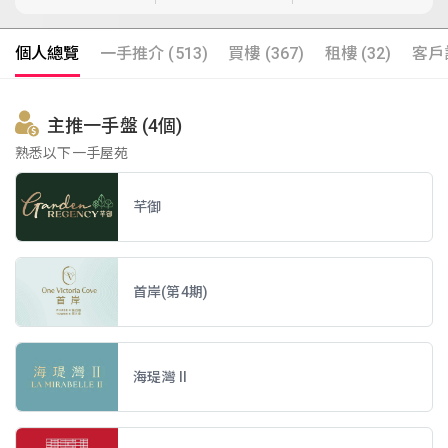
個人總覽
一手推介 (513)
買樓 (367)
租樓 (32)
客戶評
主推一手盤 (4個)
熟悉以下一手屋苑
芊御
首岸(第4期)
海瑅灣 II