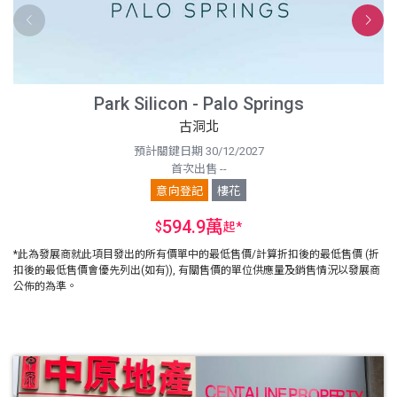
Park Silicon - Palo Springs
古洞北
預計關鍵日期 30/12/2027
首次出售 --
意向登記
樓花
594.9萬
$
起
*
*此為發展商就此項目發出的所有價單中的最低售價/計算折扣後的最低售價 (折
扣後的最低售價會優先列出(如有)), 有關售價的單位供應量及銷售情況以發展商
公佈的為準。