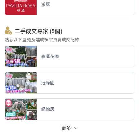
滶蘊
二手成交專家 (5個)
熟悉以下屋苑及達成多宗買賣成交記錄
彩暉花園
冠峰園
綠怡居
更多