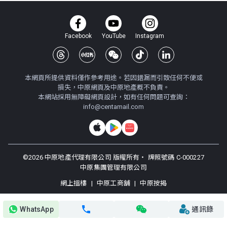
Facebook
YouTube
Instagram
本網頁所提供資料僅作參考用途。若因錯漏而引致任何不便或
損失，中原網頁及中原地產概不負責。
本網站採用無障礙網頁設計，如有任何問題可查詢：
info@centamail.com
©
2026
中原地產代理有限公司 版權所有・
牌照號碼 C-000227
中原集團管理有限公司
網上搵樓
|
中原工商舖
|
中原按揭
使用條款
私隱政策聲明
WhatsApp
通訊錄