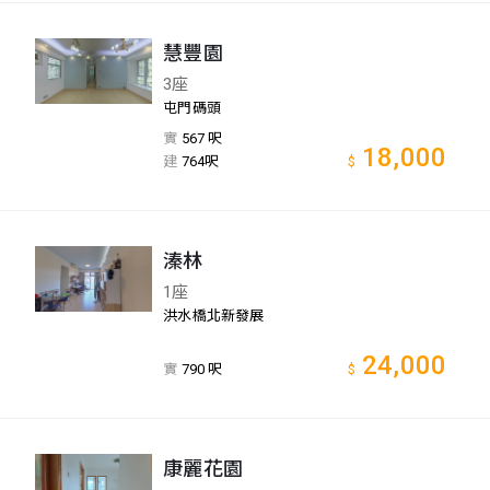
慧豐園
3座
屯門碼頭
實
567 呎
18,000
建
764呎
$
溱林
1座
洪水橋北新發展
24,000
實
790 呎
$
康麗花園