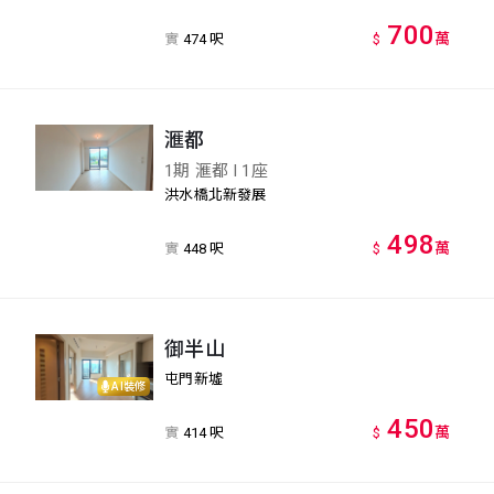
700
萬
實
474 呎
$
滙都
1期 滙都 I 1座
洪水橋北新發展
498
萬
實
448 呎
$
御半山
屯門新墟
AI裝修
450
萬
實
414 呎
$