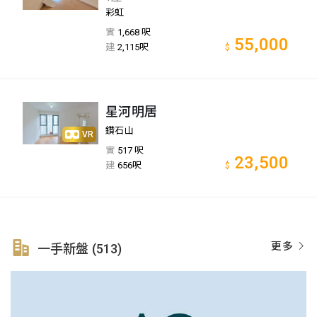
彩虹
實
1,668 呎
55,000
建
2,115呎
$
星河明居
鑽石山
VR
實
517 呎
23,500
建
656呎
$
更多
一手新盤 (513)