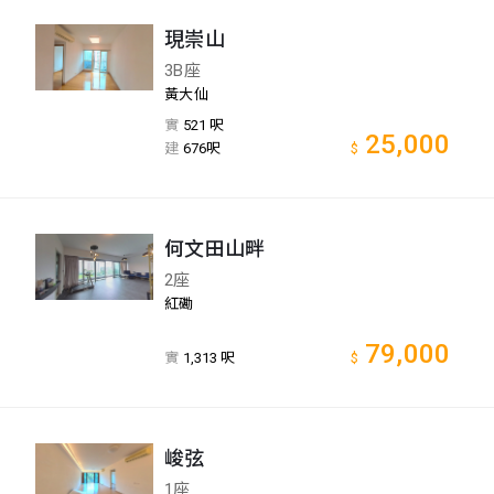
現崇山
3B座
黃大仙
實
521 呎
25,000
建
676呎
$
何文田山畔
2座
紅磡
79,000
實
1,313 呎
$
峻弦
1座