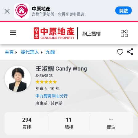
中原地產
開啟
×
盡覽全港筍盤，會員享更多優惠！
網上搵樓

主頁
搵代理人
九龍
王淑嫺
Candy Wong
S-569523
年資 6 - 10 年
中九龍現崇山分行
廣東話
·
普通話
294
11
--
買樓
租樓
關注