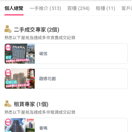
個人總覽
一手推介 (513)
買樓 (294)
租樓 (11)
客戶評
二手成交專家 (2個)
熟悉以下屋苑及達成多宗買賣成交記錄
峻弦
啟德花園
租賃專家 (1個)
熟悉以下屋苑及達成多宗租賃成交記錄
薈鳴