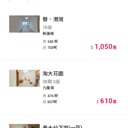
譽．港灣
1B座
新蒲崗
實
543 呎
1,050
萬
建
703呎
$
淘大花園
3B期 S座
九龍灣
實
476 呎
610
萬
建
607呎
$
黃大仙下邨(一區)