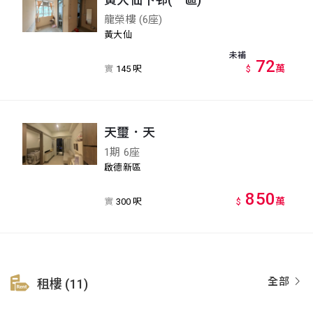
龍榮樓 (6座)
黃大仙
未補
72
萬
實
145 呎
$
天璽．天
1期 6座
啟德新區
850
萬
實
300 呎
$
全部
租樓 (11)