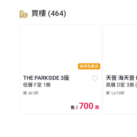
買樓 (464)
裝修及講房
THE PARKSIDE 3座
天晉 海天晉 
低層 F室 1房
高層 D室 3房 
實 401呎
實 1,073呎
700
萬
售
$