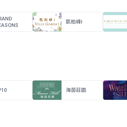
RAND
凱柏峰I
EASONS
P10
海茵莊園