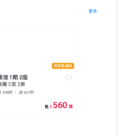
更多
裝修及講房
峻瀅 1期 2座
高層 C室 2房
 498呎
・ 建 657呎
560
萬
售
$