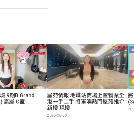
 9期B Grand
屋苑情報 地鐵站商場上蓋物業全
將
2B) 高層 C室
港一手二手 將軍澳熱門屋苑推介
(
新樓 現樓
202
2026-06-30