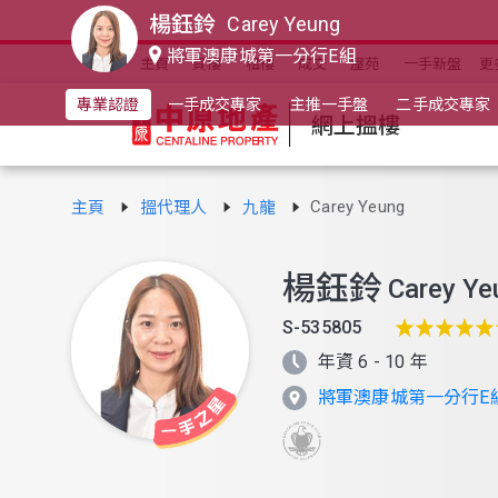
楊鈺鈴
Carey Yeung
將軍澳康城第一分行E組
主頁
買樓
租樓
成交
屋苑
一手新盤
更
專業認證
一手成交專家
主推一手盤
二手成交專家
網上搵樓
Carey Yeung
主頁
搵代理人
九龍
楊鈺鈴
Carey Ye
S-535805
年資 6 - 10 年
將軍澳康城第一分行E