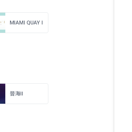
MIAMI QUAY I
晉海II