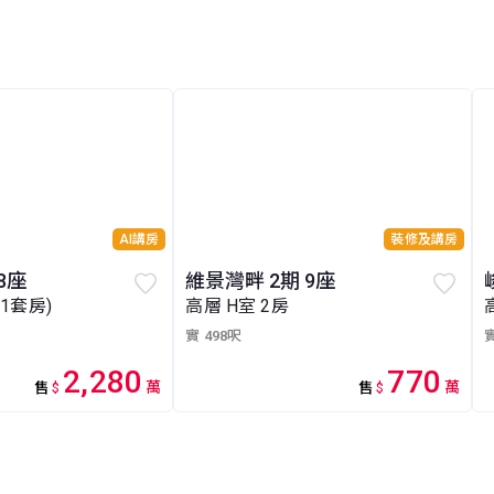
AI講房
裝修及講房
8座
維景灣畔 2期 9座
(1套房)
高層 H室 2房
實 498呎
實
2,280
770
萬
萬
售
$
售
$