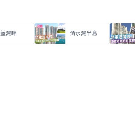
蔚藍灣畔
清水灣半島