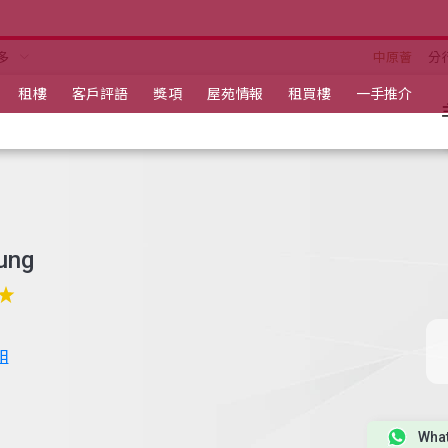
多
中原薈
分
租樓
客戶評語
獎項
屋苑情報
租買樓
一手推介
ung
組
Wha