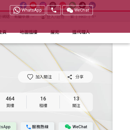
WhatsApp
WeChat
行網絡
有關中原
登入/註冊
繁
HKD
ft²
主頁
地圖搵樓
屋苑
搵代理人
加入關注

分享
464
16
13
買樓
租樓
關注
tsApp
服務熱線
WeChat