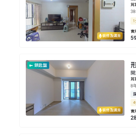
筲
3
1
實
裝修及講房
5
形
鎖匙盤
開
筲
8
4
裝修及講房
實
2