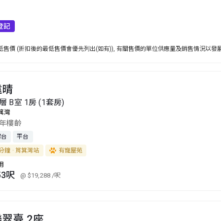
登記
售價 (折扣後的最低售價會優先列出(如有)), 有關售價的單位供應量及銷售情況以發
遠晴
層 B室 1房 (1套房)
箕灣
2年樓齡
露台
平台
分鐘 · 筲箕灣站
有寵屋苑
用
53呎
@ $19,288
/呎
翠臺 2座