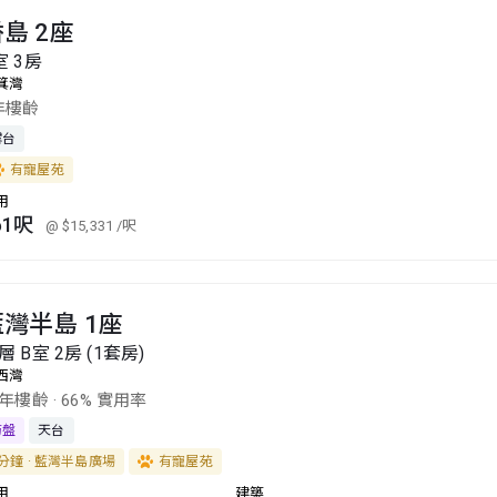
島 2座
室 3房
箕灣
年樓齡
露台
有寵屋苑
用
61呎
@ $15,331
/呎
藍灣半島 1座
層 B室 2房 (1套房)
西灣
5年樓齡
·
66% 實用率
筍盤
天台
分鐘 · 藍灣半島廣場
有寵屋苑
用
建築