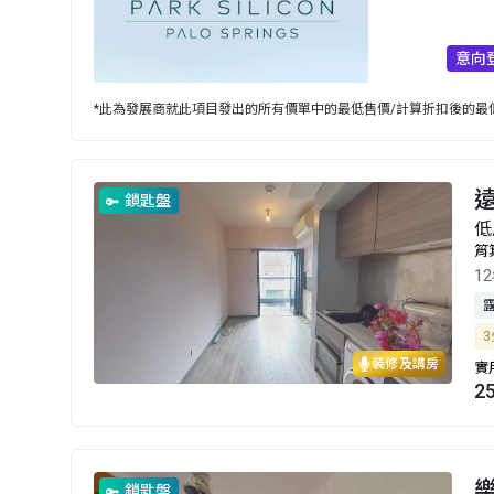
意向
*此為發展商就此項目發出的所有價單中的最低售價/計算折扣後的最低
鎖匙盤
低
筲
1
3
裝修及講房
實
2
樂
鎖匙盤