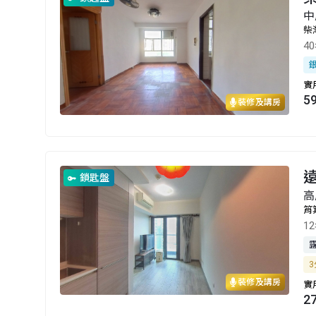
中
柴
4
實
5
裝修及講房
鎖匙盤
高
筲
1
3
裝修及講房
實
2