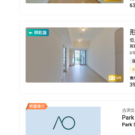
6
形
鎖匙盤
低
筲
8
4
VR
實
3
古洞北
Park
Park 