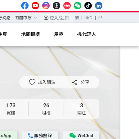
行網絡
有關中原
登入/註冊
繁
HKD
ft²
主頁
地圖搵樓
屋苑
搵代理人
加入關注

分享
173
26
3
買樓
租樓
關注
tsApp
服務熱線
WeChat