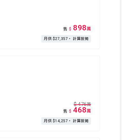
898
萬
售
$
月供 $27,357・
計算按揭
$
476
萬
468
萬
售
$
月供 $14,257・
計算按揭