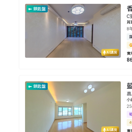
香
鎖匙盤
C
筲
8
AI講房
實
8
鎖匙盤
高
小
2
4
AI講房
實