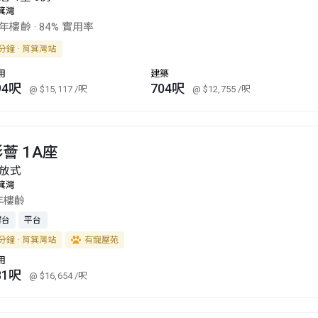
箕灣
8年樓齡
·
84% 實用率
分鐘 · 筲箕灣站
用
建築
94呎
704呎
@ $15,117
/呎
@ $12,755
/呎
薈 1A座
放式
箕灣
年樓齡
露台
平台
分鐘 · 筲箕灣站
有寵屋苑
用
81呎
@ $16,654
/呎