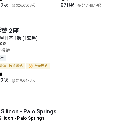
37呎
971呎
@ $26,656
/呎
@ $17,487
/呎
薈 2座
層 H室 1房 (1套房)
箕灣
年樓齡
露台
分鐘 · 筲箕灣站
有寵屋苑
用
97呎
@ $19,647
/呎
 Silicon - Palo Springs
Silicon - Palo Springs