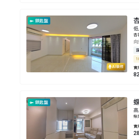
鎖匙盤
低
杏
向
1
AI裝修
實
8
鎖匙盤
高
柴
實
2