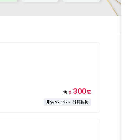
300
萬
售
$
月供 $9,139・
計算按揭