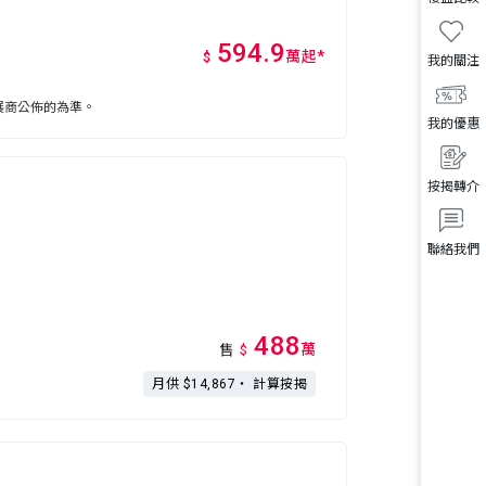
594.9
萬
起
*
$
我的關注
展商公佈的為準。
我的優惠
按揭轉介
聯絡我們
488
萬
售
$
月供 $14,867・
計算按揭