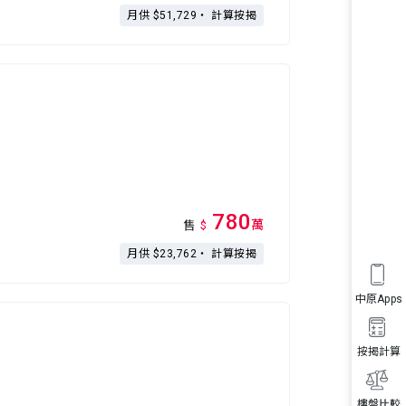
月供 $51,729・
計算按揭
780
萬
售
$
月供 $23,762・
計算按揭
中原Apps
按揭計算
樓盤比較