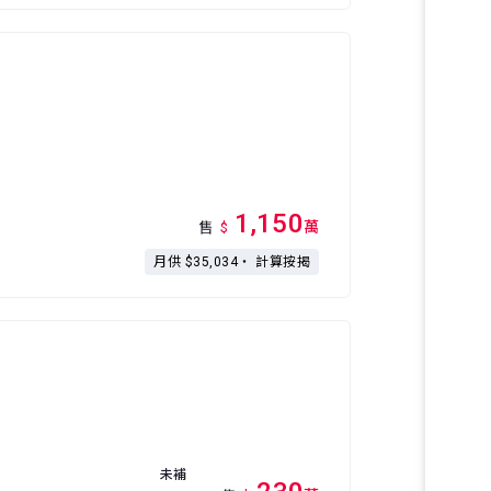
1,150
萬
售
$
月供 $35,034・
計算按揭
未補