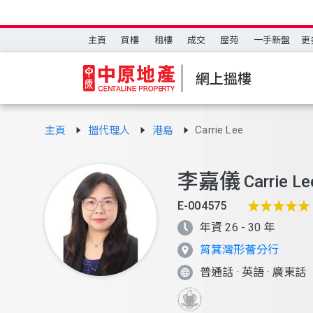
主頁
買樓
租樓
成交
屋苑
一手新盤
更
網上搵樓
Carrie Lee
主頁
搵代理人
港島
李嘉儀
Carrie Le
E-004575
年資 26 - 30 年
筲箕灣形薈分行
普通話
·
英語
·
廣東話