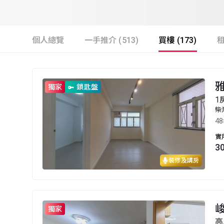
個人總覽
一手推介 (513)
買樓 (173)
租
獨家
鎖匙盤
1
柴
4
實
3
裝修及講房
獨家
高