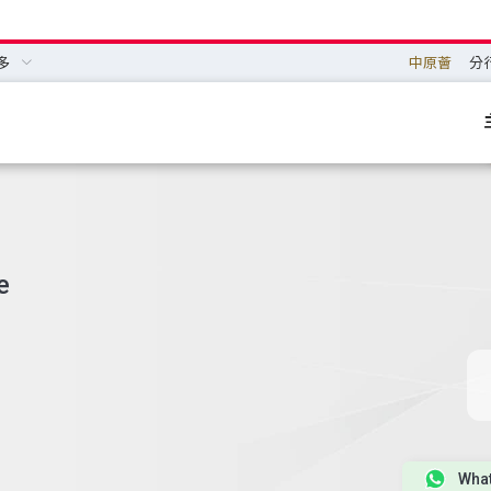
多
中原薈
分
e
Wha