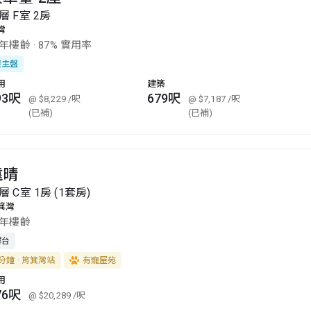
層 F室 2房
灣
0年樓齡
·
87% 實用率
銀主盤
用
建築
93呎
679呎
@ $8,229
/呎
@ $7,187
/呎
(已補)
(已補)
遠晴
層 C室 1房 (1套房)
箕灣
2年樓齡
露台
分鐘 · 筲箕灣站
有寵屋苑
用
76呎
@ $20,289
/呎