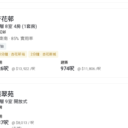
杏花邨
層 8室 4房 (1套房)
花邨
東南
·
85% 實用率
露台
0分鐘 · 杏花邨站
2分鐘 · 杏花新城
用
建築
26呎
974呎
@ $13,922
/呎
@ $11,806
/呎
蝶翠苑
層 9室 開放式
灣
用
87呎
@ $8,013
/ 呎