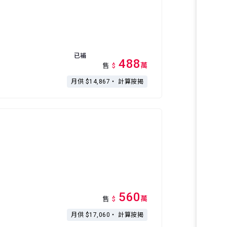
已補
488
萬
售
$
月供 $14,867・
計算按揭
560
萬
售
$
月供 $17,060・
計算按揭