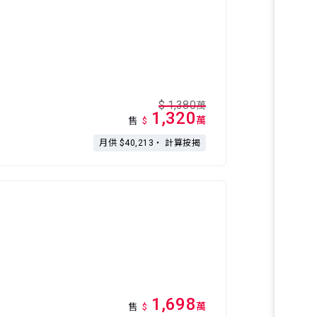
$
1,380
萬
1,320
萬
售
$
月供 $40,213・
計算按揭
1,698
萬
售
$