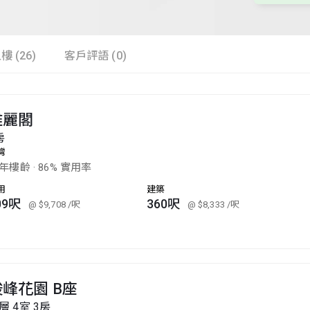
樓 (26)
客戶評語 (0)
雅麗閣
房
灣
8年樓齡
·
86% 實用率
用
建築
09呎
360呎
@ $9,708
/呎
@ $8,333
/呎
峻峰花園 B座
層 4室 3房