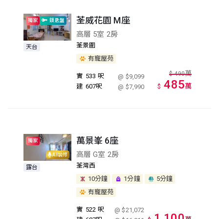
荃威花園 M座
獨家
鎖匙盤
高層 5室 2房
荃景圍
天台
有寵屋苑
萬
$
490
實
533 呎
@ $9,099
485
萬
建
607呎
$
@ $7,990
萬景峯 6座
獨家
高層 G室 2房
AI裝修
荃灣西
露台
10分鐘
1分鐘
5分鐘
有寵屋苑
實
522 呎
@ $21,072
1,100