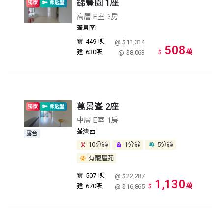
錦豐園 1座
獨家
鎖匙盤
高層 E室 3房
荃景圍
實
449 呎
@ $11,314
508
萬
建
630呎
$
@ $8,063
萬景峯 2座
獨家
鎖匙盤
中層 E室 1房
荃灣西
露台
10分鐘
1分鐘
5分鐘
有寵屋苑
實
507 呎
@ $22,287
1,130
萬
建
670呎
$
@ $16,865