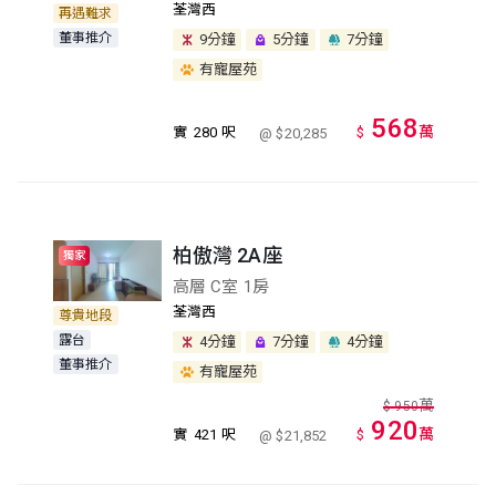
荃灣西
再遇難求
董事推介
9分鐘
5分鐘
7分鐘
有寵屋苑
568
萬
實
280 呎
$
@ $20,285
柏傲灣 2A座
獨家
高層 C室 1房
荃灣西
尊貴地段
露台
4分鐘
7分鐘
4分鐘
董事推介
有寵屋苑
萬
$
950
920
萬
實
421 呎
$
@ $21,852