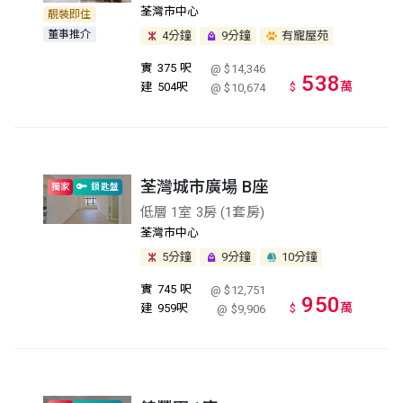
荃灣市中心
靚裝即住
董事推介
4分鐘
9分鐘
有寵屋苑
實
375 呎
@ $14,346
538
萬
建
504呎
$
@ $10,674
荃灣城市廣場 B座
獨家
鎖匙盤
低層 1室 3房 (1套房)
荃灣市中心
5分鐘
9分鐘
10分鐘
實
745 呎
@ $12,751
950
萬
建
959呎
$
@ $9,906