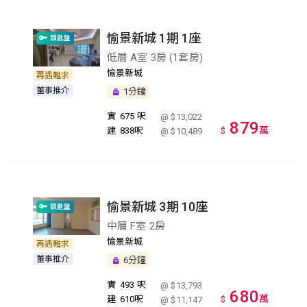
愉景新城 1期 1座
鎖匙盤
低層 A室 3房 (1套房)
愉景新城
再遇難求
董事推介
1分鐘
實
675 呎
@ $13,022
879
萬
建
838呎
$
@ $10,489
愉景新城 3期 10座
鎖匙盤
中層 F室 2房
愉景新城
再遇難求
董事推介
6分鐘
實
493 呎
@ $13,793
680
萬
建
610呎
$
@ $11,147