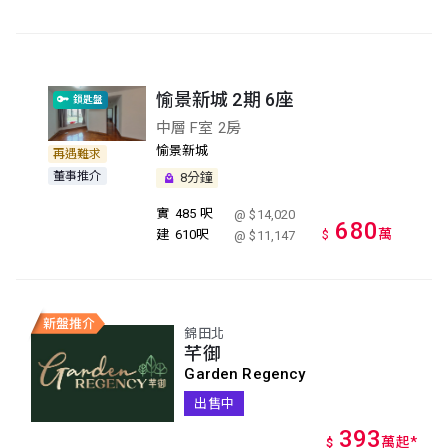
愉景新城 2期 6座
鎖匙盤
中層 F室 2房
愉景新城
再遇難求
董事推介
8分鐘
實
485 呎
@ $14,020
680
萬
建
610呎
$
@ $11,147
錦田北
芊御
Garden Regency
出售中
393
萬
起
*
$