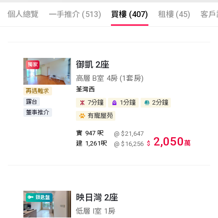
個人總覽
一手推介 (513)
買樓 (407)
租樓 (45)
客戶評
御凱 2座
獨家
高層 B室 4房 (1套房)
荃灣西
再遇難求
露台
7分鐘
1分鐘
2分鐘
董事推介
有寵屋苑
實
947 呎
@ $21,647
2,050
萬
建
1,261呎
$
@ $16,256
映日灣 2座
鎖匙盤
低層 I室 1房