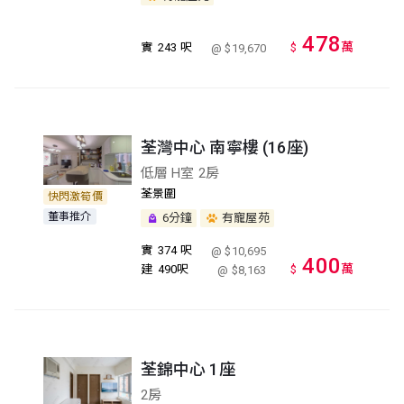
478
萬
實
243 呎
$
@ $19,670
荃灣中心 南寧樓 (16座)
低層 H室 2房
荃景圍
快閃激筍價
董事推介
6分鐘
有寵屋苑
實
374 呎
@ $10,695
400
萬
建
490呎
$
@ $8,163
荃錦中心 1座
2房