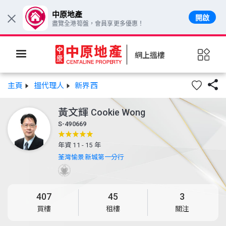
中原地產
開啟
×
盡覽全港筍盤，會員享更多優惠！
網上搵樓

主頁
搵代理人
新界西
黃文輝
Cookie Wong
S-490669
年資 11 - 15 年
荃灣愉景新城第一分行
407
45
3
買樓
租樓
關注