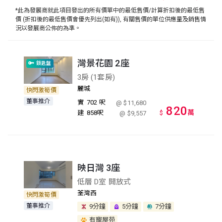
*此為發展商就此項目發出的所有價單中的最低售價/計算折扣後的最低售
價 (折扣後的最低售價會優先列出(如有)), 有關售價的單位供應量及銷售情
況以發展商公佈的為準。
灣景花園 2座
鎖匙盤
3房 (1套房)
麗城
快閃激筍價
董事推介
實
702 呎
@ $11,680
820
萬
建
858呎
$
@ $9,557
映日灣 3座
低層 D室 開放式
荃灣西
快閃激筍價
董事推介
9分鐘
5分鐘
7分鐘
有寵屋苑