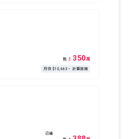
350
萬
售
$
月供 $10,663・
計算按揭
已補
388