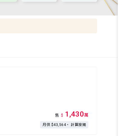
1,430
萬
售
$
月供 $43,564・
計算按揭