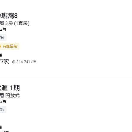
逸瓏灣8
層 3房 (1套房)
石角
露台
有寵屋苑
用
77呎
@ $14,741
/呎
滙 1期
層 開放式
石角
露台
用