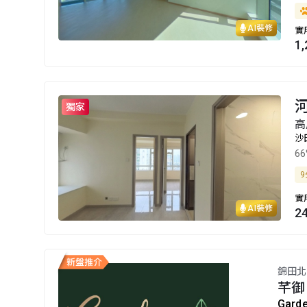
AI裝修
實
1
獨家
高
沙
6
9
實
AI裝修
2
錦田北
芊御
Gard