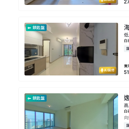
2
鎖匙盤
低
白
實
AI裝修
5
鎖匙盤
高
白
向