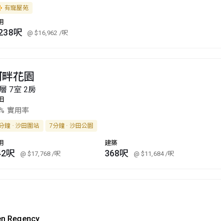
有寵屋苑
用
,238呎
@ $16,962
/呎
河畔花園
層 7室 2房
田
6% 實用率
分鐘 · 沙田圍站
7分鐘 · 沙田公園
用
建築
42呎
368呎
@ $17,768
/呎
@ $11,684
/呎
en Regency