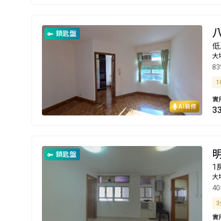
鎖匙盤
低
大
8
1
實
AI裝修
3
明
鎖匙盤
1
大
4
3
實