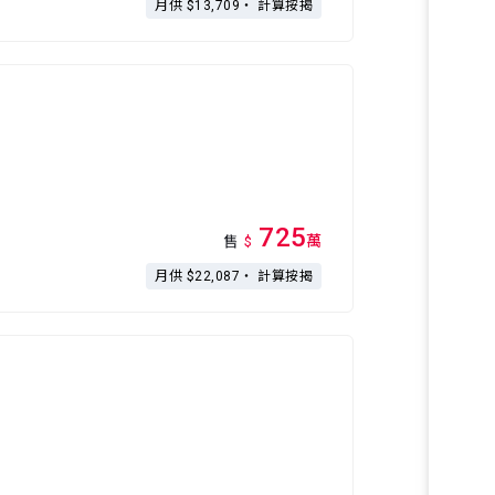
月供 $13,709・
計算按揭
725
萬
售
$
月供 $22,087・
計算按揭