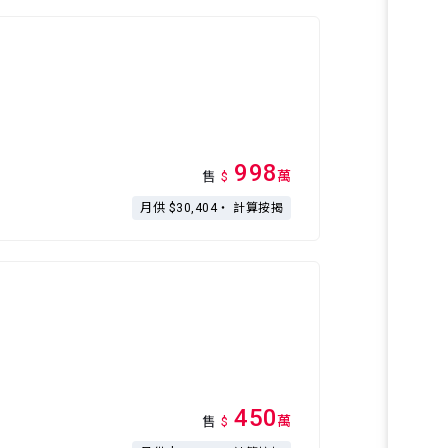
998
萬
售
$
月供 $30,404・
計算按揭
450
萬
售
$