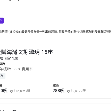
中
售價 (折扣後的最低售價會優先列出(如有)), 有關售價的單位供應量及銷售情況以發
賦海灣 2期 溋玥 15座
層 E室 1房
石角
3年樓齡
·
79% 實用率
露台
用
建築
20呎
788呎
@ $12,096
/呎
@ $9,517
/呎