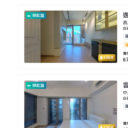
鎖匙盤
高
白
實
AI裝修
6
雲
鎖匙盤
中
白
實
AI裝修