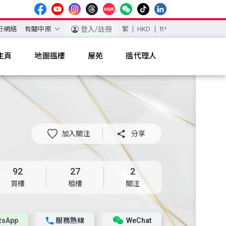
行網絡
有關中原
登入/註冊
繁
HKD
ft²
主頁
地圖搵樓
屋苑
搵代理人
加入關注

分享
92
27
2
買樓
租樓
關注
tsApp
服務熱線
WeChat