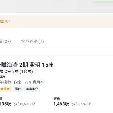
現出色。
 (27)
客戶評語 (7)
賦海灣 2期 溋玥 15座
層 C室 3房 (1套房)
石角
3年樓齡
·
向南
·
78% 實用率
廳大房大
露台
董事推介
用
建築
,135呎
1,463呎
@ $12,599
/呎
@ $9,774
/呎