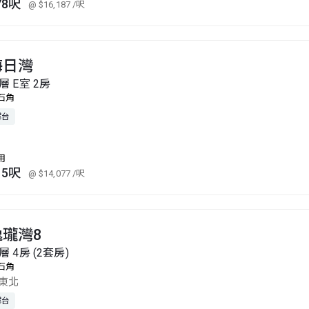
78呎
@ $16,187
/呎
海日灣
層 E室 2房
石角
露台
用
15呎
@ $14,077
/呎
逸瓏灣8
層 4房 (2套房)
石角
東北
露台