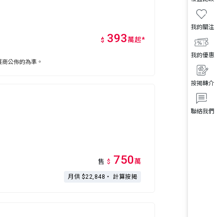
我的關注
393
萬
起
*
$
我的優惠
展商公佈的為準。
按揭轉介
聯絡我們
750
萬
售
$
月供 $22,848・
計算按揭