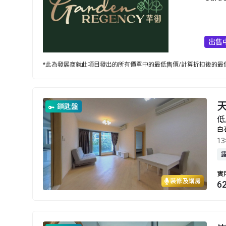
出售
*此為發展商就此項目發出的所有價單中的最低售價/計算折扣後的最低
天
鎖匙盤
低
白
1
實
裝修及講房
6