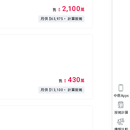
2,100
萬
售
$
月供 $63,975・
計算按揭
430
萬
售
$
月供 $13,100・
計算按揭
中原Apps
按揭計算
樓盤比較