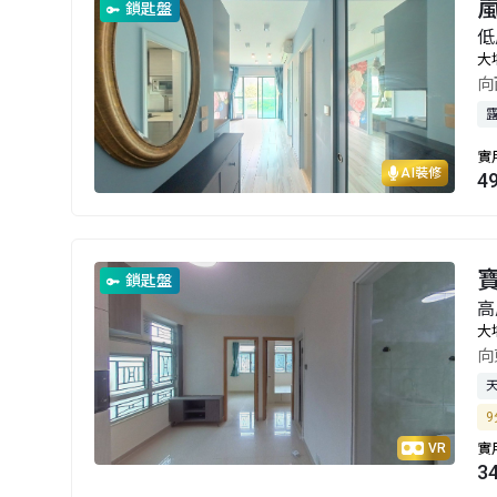
嵐
鎖匙盤
低
大
向
實
AI裝修
4
鎖匙盤
高
大
向
9
VR
實
3