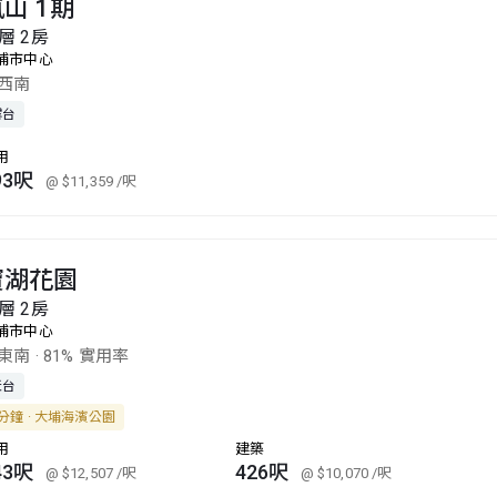
山 1期
層 2房
埔市中心
西南
露台
用
93呎
@ $11,359
/呎
寶湖花園
層 2房
埔市中心
東南
·
81% 實用率
天台
分鐘 · 大埔海濱公園
用
建築
43呎
426呎
@ $12,507
/呎
@ $10,070
/呎