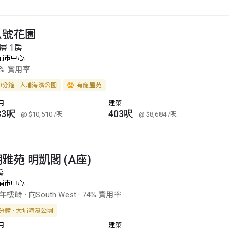
八號花園
層 1房
埔市中心
3% 實用率
0分鐘 · 大埔海濱公園
有寵屋苑
用
建築
33呎
403呎
@ $10,510
/呎
@ $8,684
/呎
雅苑 明凱閣 (A座)
房
埔市中心
0年樓齡
·
向South West
·
74% 實用率
分鐘 · 大埔海濱公園
用
建築