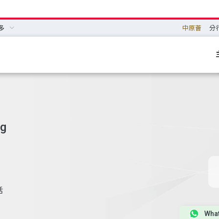
多
中原薈
分
ng
話
Wha