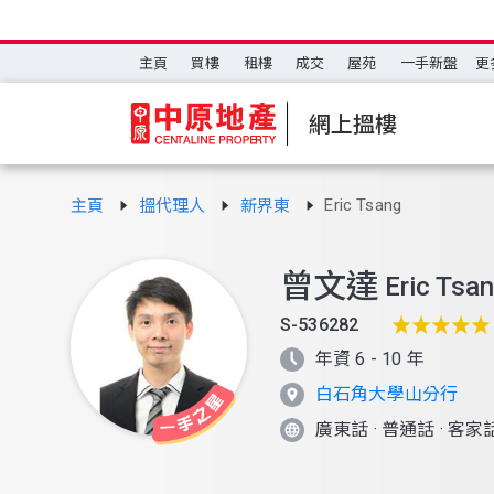
主頁
買樓
租樓
成交
屋苑
一手新盤
更
網上搵樓
Eric Tsang
主頁
搵代理人
新界東
曾文達
Eric Tsa
S-536282
年資 6 - 10 年
白石角大學山分行
廣東話
·
普通話
·
客家