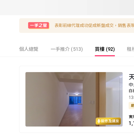
表彰前線代理成功促成新盤成交，銷售表
個人總覽
一手推介 (513)
買樓 (92)
租樓
天
中
白
1
實
裝修及講房
1