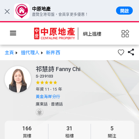
中原地產
開啟
×
盡覽全港筍盤，會員享更多優惠！
網上搵樓

主頁
搵代理人
新界西
祁慧詩
Fanny Chi
S-239103
年資 11 - 15 年
黃金海岸分行
廣東話
·
普通話
166
31
5
買樓
租樓
關注