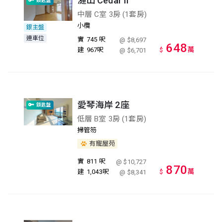
漣山 Cedar II
鎖匙盤
中層 C室 3房 (1套房)
小欖
銀主盤
連車位
實
745 呎
@ $8,697
648
萬
建
967呎
$
@ $6,701
愛琴海岸 2座
鎖匙盤
低層 B室 3房 (1套房)
掃管笏
有寵屋苑
實
811 呎
@ $10,727
870
萬
建
1,043呎
$
@ $8,341