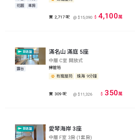
花園
車房
4,100
萬
實
2,717 呎
$
@ $15,090
滿名山 滿庭 5座
鎖匙盤
中層 C室 開放式
掃管笏
露台
有寵屋苑
珠海
9分鐘
350
萬
實
309 呎
$
@ $11,326
愛琴海岸 3座
鎖匙盤
中層 F室 3房 (1套房)