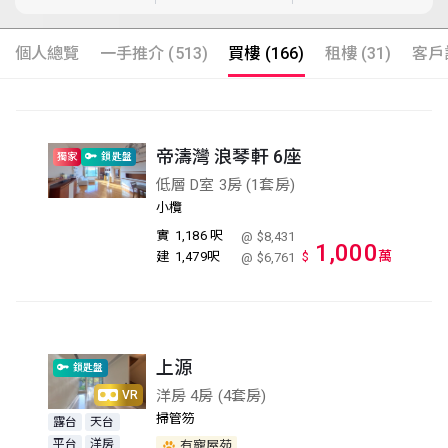
個人總覽
一手推介 (513)
買樓 (166)
租樓 (31)
客戶評
帝濤灣 浪琴軒 6座
獨家
鎖匙盤
低層 D室 3房 (1套房)
小欖
實
1,186 呎
@ $8,431
1,000
萬
建
1,479呎
$
@ $6,761
上源
鎖匙盤
洋房 4房 (4套房)
VR
掃管笏
露台
天台
平台
洋房
有寵屋苑