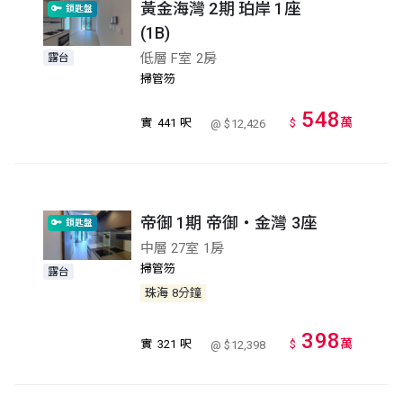
黃金海灣 2期 珀岸 1座
鎖匙盤
(1B)
低層 F室 2房
露台
掃管笏
548
萬
實
441 呎
$
@ $12,426
帝御 1期 帝御‧金灣 3座
鎖匙盤
中層 27室 1房
掃管笏
露台
珠海
8分鐘
398
萬
實
321 呎
$
@ $12,398