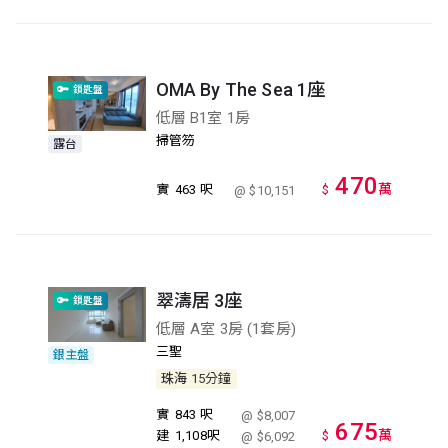
OMA By The Sea 1座
鎖匙盤
低層 B1室 1房
掃管笏
露台
470
萬
實
463 呎
$
@ $10,151
翠濤居 3座
鎖匙盤
低層 A室 3房 (1套房)
三聖
銀主盤
珠海
15分鐘
實
843 呎
@ $8,007
675
萬
建
1,108呎
$
@ $6,092