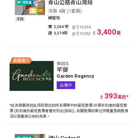
青山公路青山灣段
鎖匙盤
洋房 4房 (1套房)
VR
掃管笏
洋房
實
2,044 呎
@ $16,634
3,400
萬
建
3,379呎
$
@ $10,062
錦田北
芊御
Garden Regency
出售中
393
萬
起
*
$
*此為發展商就此項目發出的所有價單中的最低售價/計算折扣後的最低售
價 (折扣後的最低售價會優先列出(如有)), 有關售價的單位供應量及銷售情
況以發展商公佈的為準。