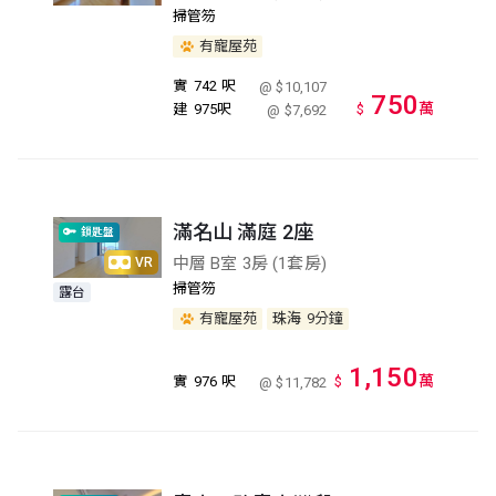
掃管笏
有寵屋苑
實
742 呎
@ $10,107
750
萬
建
975呎
$
@ $7,692
滿名山 滿庭 2座
鎖匙盤
中層 B室 3房 (1套房)
VR
掃管笏
露台
有寵屋苑
珠海
9分鐘
1,150
萬
實
976 呎
$
@ $11,782