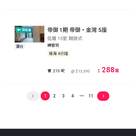
帝御 1期 帝御‧金灣 5座
鎖匙盤
低層 15室 開放式
掃管笏
露台
珠海
8分鐘
288
萬
實
215 呎
$
@ $13,395
1
2
3
4
11