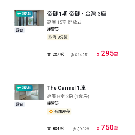
帝御 1期 帝御‧金灣 3座
鎖匙盤
高層 15室 開放式
掃管笏
露台
珠海
8分鐘
295
萬
實
207 呎
$
@ $14,251
The Carmel 1座
鎖匙盤
高層 H室 2房 (1套房)
掃管笏
露台
有寵屋苑
750
萬
實
804 呎
$
@ $9,328