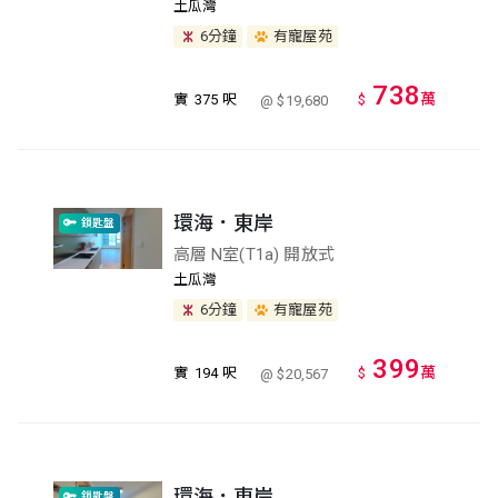
土瓜灣
6分鐘
有寵屋苑
738
萬
實
375 呎
$
@ $19,680
環海．東岸
鎖匙盤
高層 N室(T1a) 開放式
土瓜灣
6分鐘
有寵屋苑
399
萬
實
194 呎
$
@ $20,567
環海．東岸
鎖匙盤