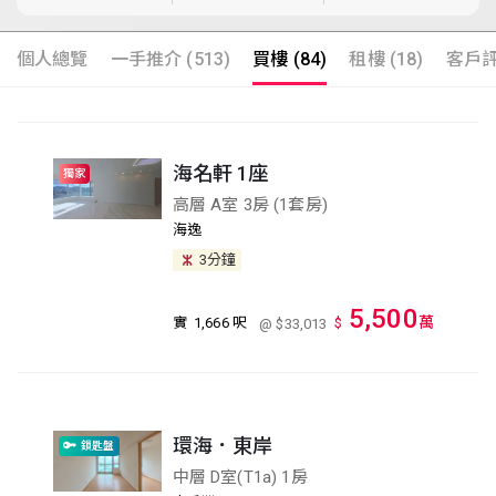
個人總覽
一手推介 (513)
買樓 (84)
租樓 (18)
客戶評語
海名軒 1座
獨家
高層 A室 3房 (1套房)
海逸
3分鐘
5,500
萬
實
1,666 呎
$
@ $33,013
環海．東岸
鎖匙盤
中層 D室(T1a) 1房