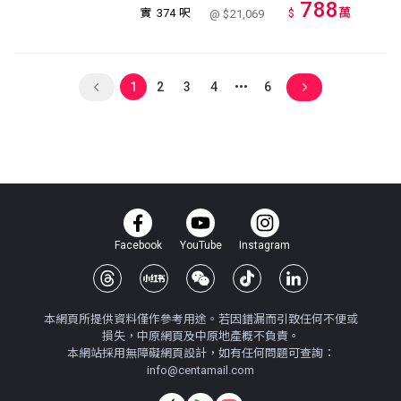
788
萬
實
374 呎
$
@ $21,069
1
2
3
4
6
Facebook
YouTube
Instagram
本網頁所提供資料僅作參考用途。若因錯漏而引致任何不便或
損失，中原網頁及中原地產概不負責。
本網站採用無障礙網頁設計，如有任何問題可查詢：
info@centamail.com