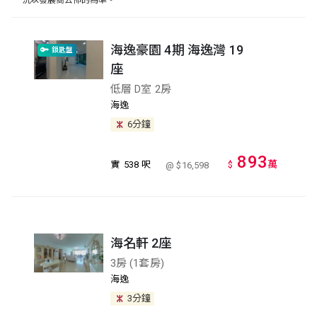
況以發展商公佈的為準。
海逸豪園 4期 海逸灣 19
鎖匙盤
座
低層 D室 2房
海逸
6分鐘
893
萬
實
538 呎
$
@ $16,598
海名軒 2座
3房 (1套房)
海逸
3分鐘