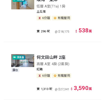
低層 A室(T1a) 1房
土瓜灣
6分鐘
有寵屋苑
538
萬
實
296 呎
$
@ $18,175
何文田山畔 2座
鎖匙盤
高層 A室 4房 (2套房)
紅磡
露台
6分鐘
有寵屋苑
3,590
萬
實
1,313 呎
$
@ $27,341