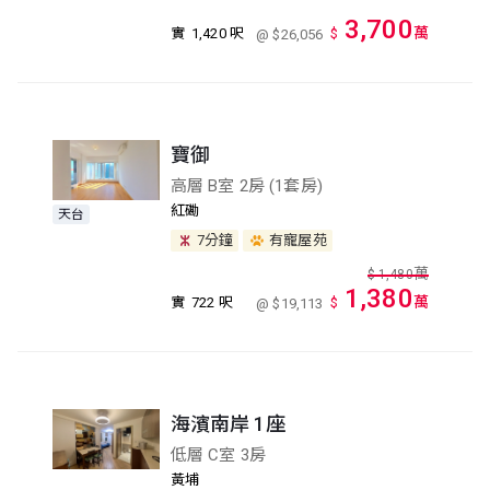
3,700
萬
實
1,420 呎
$
@ $26,056
寶御
高層 B室 2房 (1套房)
紅磡
天台
7分鐘
有寵屋苑
萬
$
1,480
1,380
萬
實
722 呎
$
@ $19,113
海濱南岸 1座
低層 C室 3房
黃埔