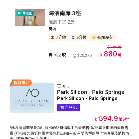
海濱南岸 3座
鎖匙盤
高層 F室 2房
黃埔
7分鐘
9分鐘
有寵屋苑
萬
$
900
880
萬
實
432 呎
$
@ $20,370
古洞北
Park Silicon - Palo Springs
Park Silicon - Palo Springs
意向登記
594.9
萬
起
*
$
*此為發展商就此項目發出的所有價單中的最低售價/計算折扣後的最低售
價 (折扣後的最低售價會優先列出(如有)), 有關售價的單位供應量及銷售情