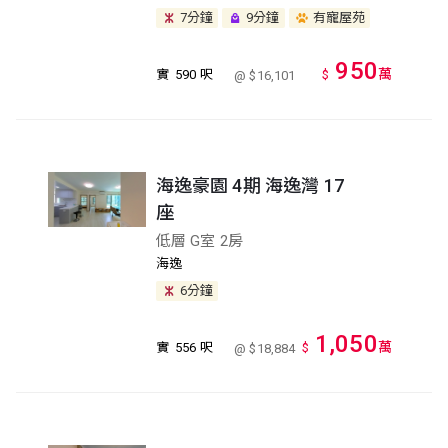
7分鐘
9分鐘
有寵屋苑
950
萬
實
590 呎
$
@ $16,101
海逸豪園 4期 海逸灣 17
座
低層 G室 2房
海逸
6分鐘
1,050
萬
實
556 呎
$
@ $18,884