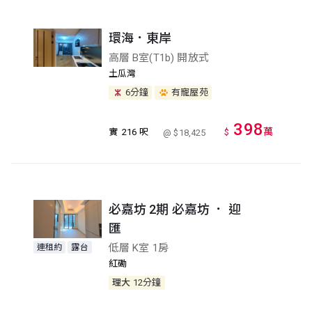
環海．東岸
高層 B室(T1b) 開放式
土瓜灣
6分鐘
有寵屋苑
398
萬
實
216 呎
$
@ $18,425
必嘉坊 2期 必嘉坊 ． 迎
匯
低層 K室 1房
連租約
露台
紅磡
理大
12分鐘