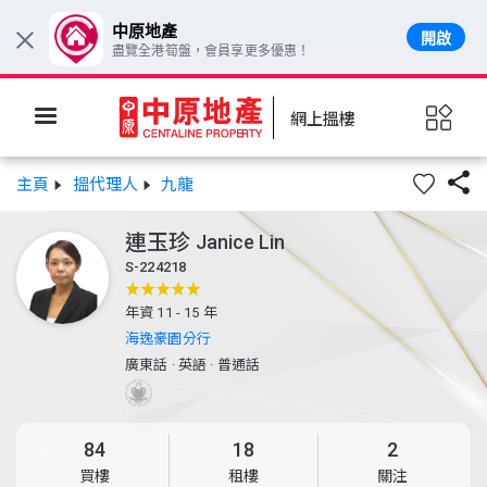
中原地產
開啟
×
盡覽全港筍盤，會員享更多優惠！
網上搵樓

主頁
搵代理人
九龍
連玉珍
Janice Lin
S-224218
年資 11 - 15 年
海逸豪園分行
廣東話
·
英語
·
普通話
84
18
2
買樓
租樓
關注