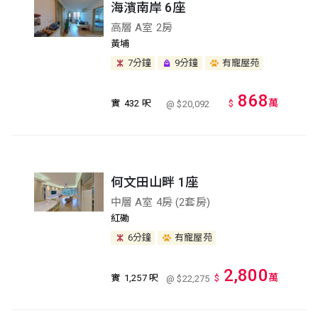
海濱南岸 6座
高層 A室 2房
黃埔
7分鐘
9分鐘
有寵屋苑
868
萬
實
432 呎
$
@ $20,092
何文田山畔 1座
中層 A室 4房 (2套房)
紅磡
6分鐘
有寵屋苑
2,800
萬
實
1,257 呎
$
@ $22,275