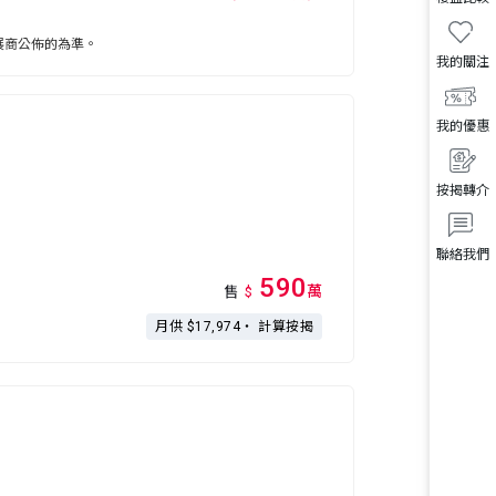
展商公佈的為準。
我的關注
我的優惠
按揭轉介
聯絡我們
590
萬
售
$
月供 $17,974・
計算按揭