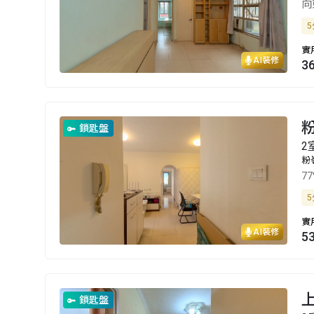
向
5
實
AI裝修
3
鎖匙盤
2
粉
7
5
實
AI裝修
5
鎖匙盤