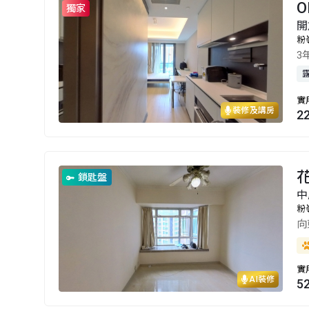
O
獨家
開
粉
3
實
裝修及講房
2
鎖匙盤
中
粉
向
實
AI裝修
5