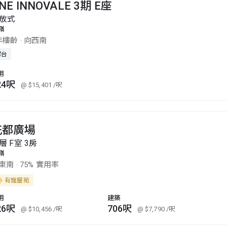
NE INNOVALE 3期 E座
放式
嶺
年樓齡
·
向西南
露台
用
24呎
@ $15,401
/呎
花都廣場
層 F室 3房
嶺
東南
·
75% 實用率
有寵屋苑
用
建築
26呎
706呎
@ $10,456
/呎
@ $7,790
/呎