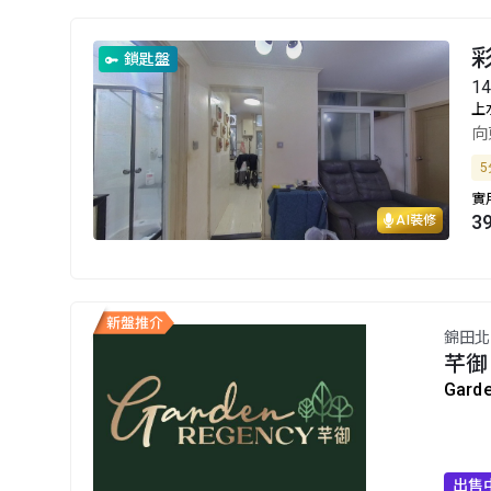
鎖匙盤
1
上
向
5
實
3
AI裝修
錦田北
芊御
Gard
出售