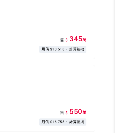
345
萬
售
$
月供 $10,510・
計算按揭
550
萬
售
$
月供 $16,755・
計算按揭