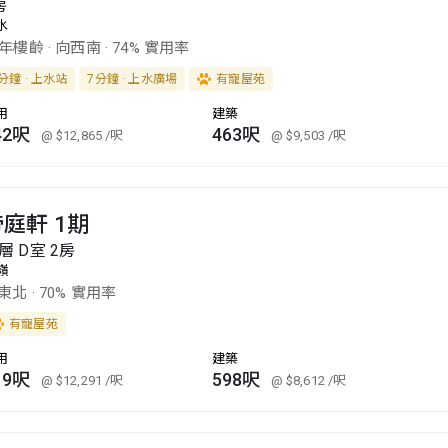
房
水
2年樓齡
·
向西南
·
74% 實用率
分鐘 · 上水站
7分鐘 · 上水廣場
有寵屋苑
用
建築
42呎
463呎
@ $12,865
/呎
@ $9,503
/呎
庭軒 1期
層 D室 2房
嶺
東北
·
70% 實用率
有寵屋苑
用
建築
19呎
598呎
@ $12,291
/呎
@ $8,612
/呎