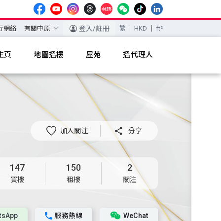
行網絡
有關中原
登入/註冊
繁
HKD
ft²
主頁
地圖搵樓
屋苑
搵代理人
加入關注

分享
147
150
2
買樓
租樓
關注
tsApp
服務熱線
WeChat