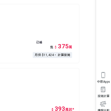
已補
375
萬
售
$
月供 $11,424・
計算按揭
中原Apps
按揭計算
393
萬
起
*
$
樓盤比較