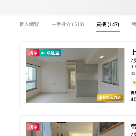
個人總覽
一手推介 (513)
買樓 (147)
租
上
獨家
鎖匙盤
2
上
3
9
實
裝修及講房
4
帝
獨家
2