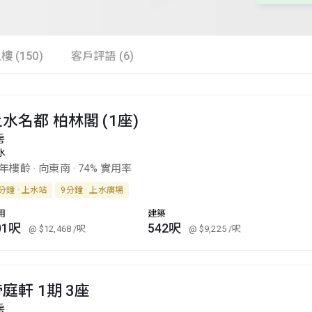
樓 (150)
客戶評語 (6)
水名都 柏林閣 (1座)
房
水
3年樓齡
·
向東南
·
74% 實用率
分鐘 · 上水站
9分鐘 · 上水廣場
用
建築
01呎
542呎
@ $12,468
/呎
@ $9,225
/呎
庭軒 1期 3座
房