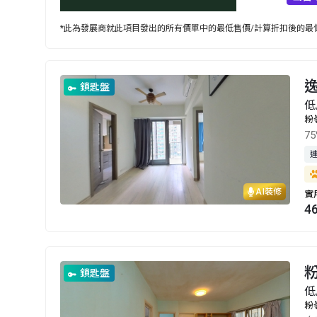
*此為發展商就此項目發出的所有價單中的最低售價/計算折扣後的最低
鎖匙盤
低
粉
7
AI裝修
實
4
鎖匙盤
低
粉