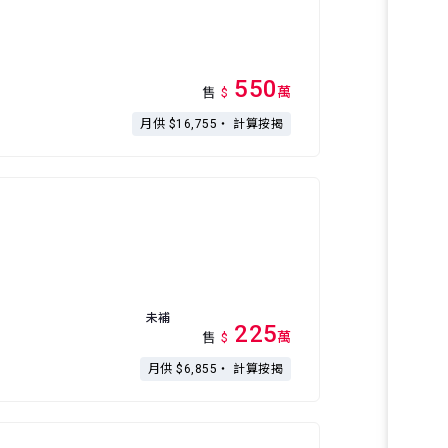
550
萬
售
$
月供 $16,755・
計算按揭
未補
225
萬
售
$
月供 $6,855・
計算按揭