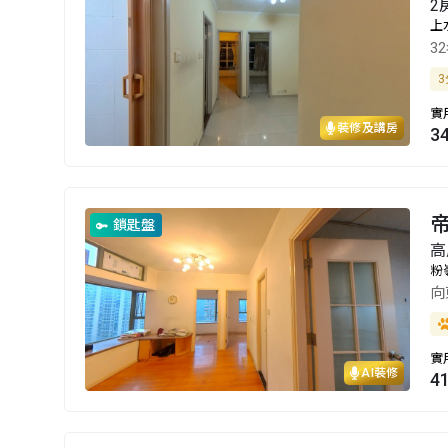
2
上
3
3
實
裝修及講房
3
帝
鎖匙盤
高
粉
向
實
AI裝修
4