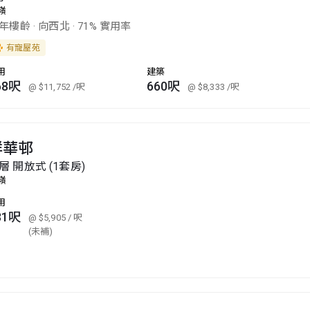
嶺
5年樓齡
·
向西北
·
71% 實用率
有寵屋苑
用
建築
68呎
660呎
@ $11,752
/呎
@ $8,333
/呎
祥華邨
層 開放式 (1套房)
嶺
用
81呎
@ $5,905
/ 呎
(未補)