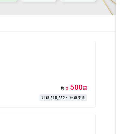
500
萬
售
$
月供 $15,232・
計算按揭