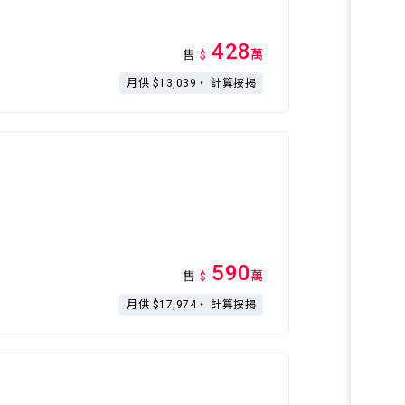
428
萬
售
$
月供 $13,039・
計算按揭
590
萬
售
$
月供 $17,974・
計算按揭