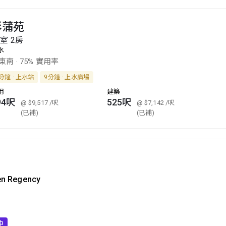
彩蒲苑
4室 2房
水
東南
·
75% 實用率
分鐘 · 上水站
9分鐘 · 上水廣場
用
建築
94呎
525呎
@ $9,517
/呎
@ $7,142
/呎
(已補)
(已補)
en Regency
中