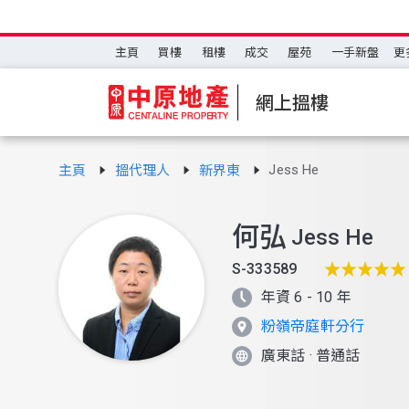
主頁
買樓
租樓
成交
屋苑
一手新盤
更
網上搵樓
Jess He
主頁
搵代理人
新界東
何弘
Jess He
S-333589
年資 6 - 10 年
粉嶺帝庭軒分行
廣東話
·
普通話