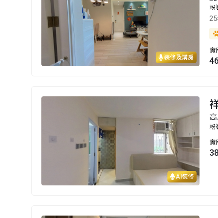
粉
2
實
裝修及講房
4
高
粉
實
3
AI裝修