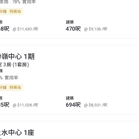
東南
·
78% 實用率
分鐘 · 粉嶺站
用
建築
68呎
470呎
@ $11,630
/呎
@ $9,106
/呎
粉嶺中心 1期
室 3房 (1套房)
嶺
7% 實用率
分鐘 · 粉嶺站
用
建築
35呎
694呎
@ $11,028
/呎
@ $8,501
/呎
上水中心 1座