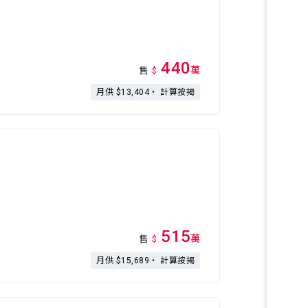
440
萬
售
$
月供 $13,404・
計算按揭
515
萬
售
$
月供 $15,689・
計算按揭