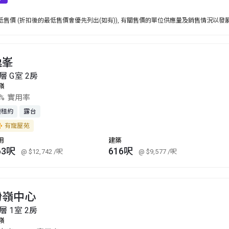
售價 (折扣後的最低售價會優先列出(如有)), 有關售價的單位供應量及銷售情況以發
逸峯
層 G室 2房
嶺
5% 實用率
連租約
露台
有寵屋苑
用
建築
63呎
616呎
@ $12,742
/呎
@ $9,577
/呎
粉嶺中心
層 1室 2房
嶺