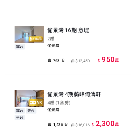
愉景灣 16期 意堤
2房
AI裝修
愉景灣
露台
950
萬
實
763 呎
$
@ $12,450
愉景灣 4期蘅峰倚濤軒
4房 (1套房)
VR
愉景灣
露台
天台
平台
2,300
萬
實
1,436 呎
$
@ $16,016