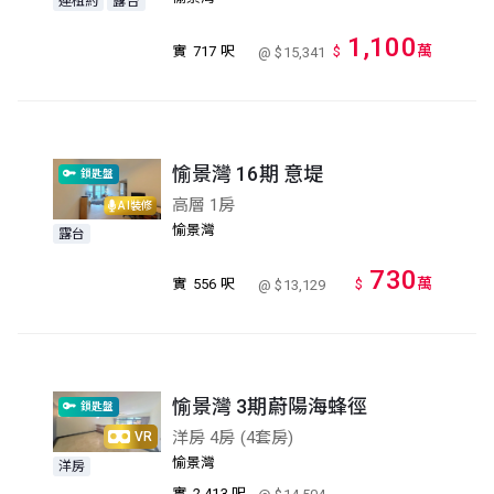
連租約
露台
1,100
萬
實
717 呎
$
@ $15,341
愉景灣 16期 意堤
鎖匙盤
高層 1房
AI裝修
愉景灣
露台
730
萬
實
556 呎
$
@ $13,129
愉景灣 3期蔚陽海蜂徑
鎖匙盤
洋房 4房 (4套房)
VR
愉景灣
洋房
實
2,413 呎