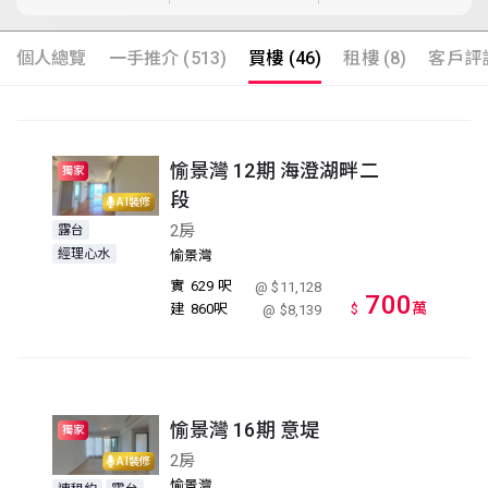
個人總覽
一手推介 (513)
買樓 (46)
租樓 (8)
客戶評語
愉景灣 12期 海澄湖畔二
獨家
段
AI裝修
2房
露台
經理心水
愉景灣
實
629 呎
@ $11,128
700
萬
建
860呎
$
@ $8,139
愉景灣 16期 意堤
獨家
2房
AI裝修
愉景灣