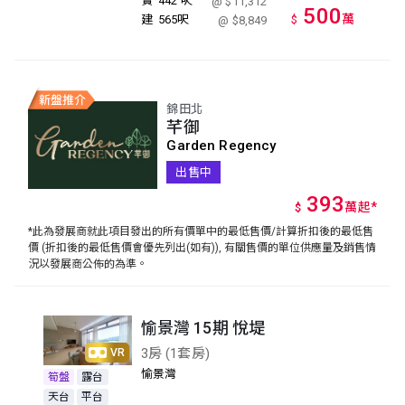
實
442 呎
@ $11,312
500
萬
建
565呎
$
@ $8,849
錦田北
芊御
Garden Regency
出售中
393
萬
起
*
$
*此為發展商就此項目發出的所有價單中的最低售價/計算折扣後的最低售
價 (折扣後的最低售價會優先列出(如有)), 有關售價的單位供應量及銷售情
況以發展商公佈的為準。
愉景灣 15期 悅堤
3房 (1套房)
VR
愉景灣
筍盤
露台
天台
平台