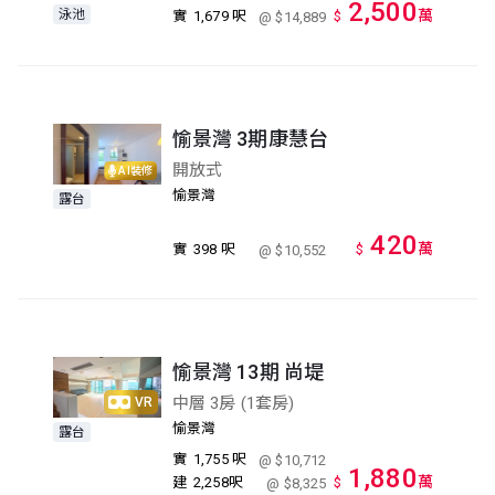
2,500
泳池
萬
實
1,679 呎
$
@ $14,889
愉景灣 3期康慧台
開放式
AI裝修
愉景灣
露台
420
萬
實
398 呎
$
@ $10,552
愉景灣 13期 尚堤
中層 3房 (1套房)
VR
愉景灣
露台
實
1,755 呎
@ $10,712
1,880
萬
建
2,258呎
$
@ $8,325