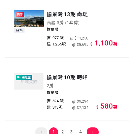
愉景灣 13期 尚堤
獨家
高層 3房 (1套房)
愉景灣
露台
實
977 呎
@ $11,258
1,100
萬
建
1,265呎
$
@ $8,695
愉景灣 10期 時峰
鎖匙盤
加載失敗
2房
愉景灣
實
624 呎
@ $9,294
580
萬
建
813呎
$
@ $7,134
1
2
3
4