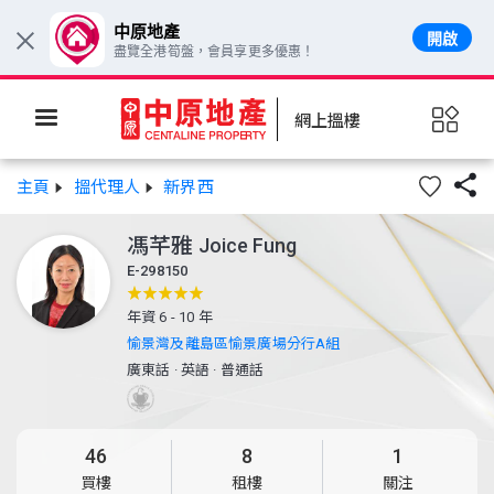
中原地產
開啟
×
盡覽全港筍盤，會員享更多優惠！
網上搵樓

主頁
搵代理人
新界西
馮芊雅
Joice Fung
E-298150
年資 6 - 10 年
愉景灣及離島區愉景廣場分行A組
廣東話
·
英語
·
普通話
46
8
1
買樓
租樓
關注