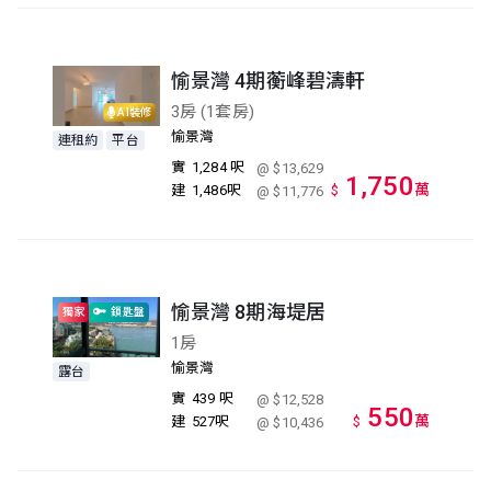
愉景灣 4期蘅峰碧濤軒
3房 (1套房)
AI裝修
愉景灣
連租約
平台
實
1,284 呎
@ $13,629
1,750
萬
建
1,486呎
$
@ $11,776
愉景灣 8期海堤居
獨家
鎖匙盤
1房
愉景灣
露台
實
439 呎
@ $12,528
550
萬
建
527呎
$
@ $10,436