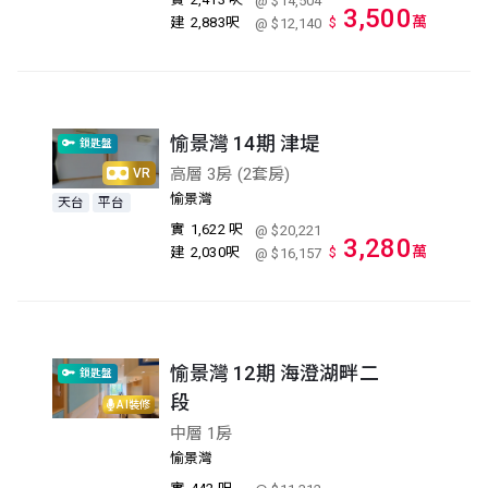
@ $14,504
3,500
萬
建
2,883呎
$
@ $12,140
愉景灣 14期 津堤
鎖匙盤
高層 3房 (2套房)
VR
愉景灣
天台
平台
實
1,622 呎
@ $20,221
3,280
萬
建
2,030呎
$
@ $16,157
愉景灣 12期 海澄湖畔二
鎖匙盤
段
AI裝修
中層 1房
愉景灣