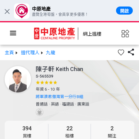
中原地產
開啟
×
盡覽全港筍盤，會員享更多優惠！
網上搵樓

主頁
搵代理人
九龍
陳子軒
Keith Chan
S-565539
年資 6 - 10 年
將軍澳君傲灣第一分行B組
普通話
·
英語
·
福建話
·
廣東話
394
22
2
買樓
租樓
關注