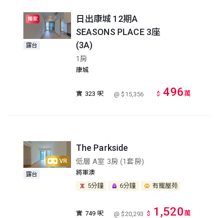
日出康城 12期A
獨家
SEASONS PLACE 3座
(3A)
露台
1房
康城
496
萬
實
323 呎
$
@ $15,356
The Parkside
低層 A室 3房 (1套房)
VR
將軍澳
露台
5分鐘
6分鐘
有寵屋苑
1,520
萬
實
749 呎
$
@ $20,293