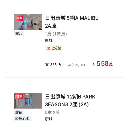
日出康城 5期A MALIBU
獨家
2A座
1房 (1套房)
露台
康城
2分鐘
558
萬
實
368 呎
$
@ $15,163
日出康城 12期B PARK
獨家
SEASONS 2座 (2A)
D室 2房
露台
經理心水
康城