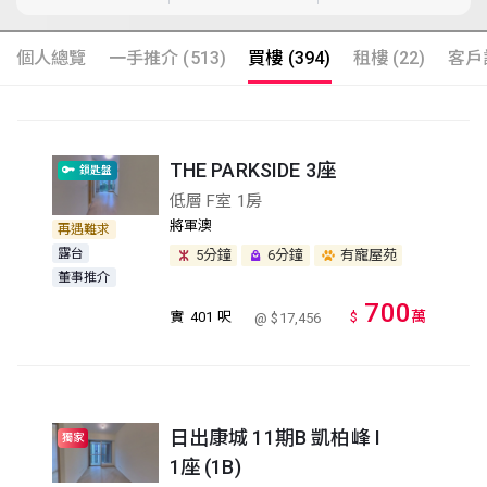
個人總覽
一手推介 (513)
買樓 (394)
租樓 (22)
客戶評
THE PARKSIDE 3座
鎖匙盤
低層 F室 1房
將軍澳
再遇難求
露台
5分鐘
6分鐘
有寵屋苑
董事推介
700
萬
實
401 呎
$
@ $17,456
日出康城 11期B 凱柏峰 I
獨家
1座 (1B)