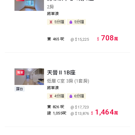
2房
將軍澳
5分鐘
5分鐘
708
萬
實
465 呎
$
@ $15,225
天晉 II 1B座
獨家
低層 C室 3房 (1套房)
將軍澳
露台
4分鐘
6分鐘
實
826 呎
@ $17,723
1,464
萬
建
1,055呎
$
@ $13,876