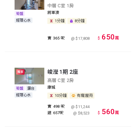
中層 C室 1房
將軍澳
筍盤
經理心水
1分鐘
8分鐘
650
萬
實
365 呎
$
@ $17,808
峻瀅 1期 2座
獨家
高層 C室 2房
康城
筍盤
露台
經理心水
10分鐘
有寵屋苑
實
498 呎
@ $11,244
560
萬
建
657呎
$
@ $8,523