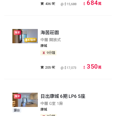
684
萬
實
436 呎
$
@ $15,688
海茵莊園
獨家
中層 開放式
AI裝修
康城
9分鐘
350
萬
實
205 呎
$
@ $17,073
日出康城 6期 LP6 5座
獨家
中層 G室 1房
康城
露台