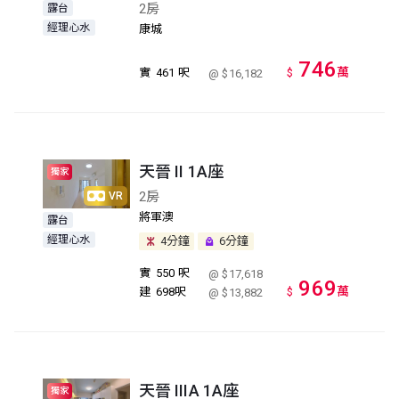
2房
露台
經理心水
康城
746
萬
實
461 呎
$
@ $16,182
天晉 II 1A座
獨家
2房
VR
將軍澳
露台
經理心水
4分鐘
6分鐘
實
550 呎
@ $17,618
969
萬
建
698呎
$
@ $13,882
天晉 IIIA 1A座
獨家