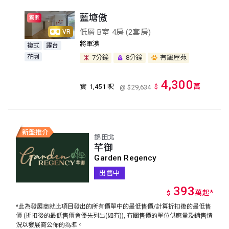
藍塘傲
獨家
低層 B室 4房 (2套房)
VR
將軍澳
複式
露台
花園
7分鐘
8分鐘
有寵屋苑
4,300
萬
實
1,451 呎
$
@ $29,634
錦田北
芊御
Garden Regency
出售中
393
萬
起
*
$
*此為發展商就此項目發出的所有價單中的最低售價/計算折扣後的最低售
價 (折扣後的最低售價會優先列出(如有)), 有關售價的單位供應量及銷售情
況以發展商公佈的為準。