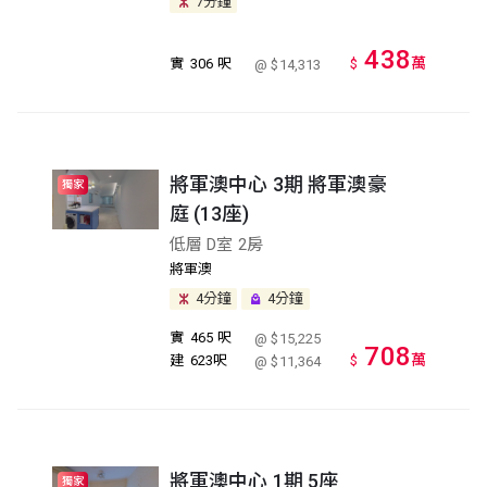
7分鐘
438
萬
實
306 呎
$
@ $14,313
將軍澳中心 3期 將軍澳豪
獨家
庭 (13座)
低層 D室 2房
將軍澳
4分鐘
4分鐘
實
465 呎
@ $15,225
708
萬
建
623呎
$
@ $11,364
將軍澳中心 1期 5座
獨家