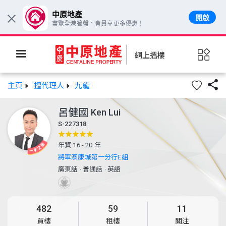
中原地產
開啟
×
盡覽全港筍盤，會員享更多優惠！
網上搵樓

主頁
搵代理人
九龍
呂健國
Ken Lui
S-227318
年資 16 - 20 年
將軍澳康城第一分行E組
廣東話
·
普通話
·
英語
482
59
11
買樓
租樓
關注