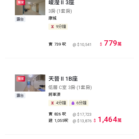
峻瀅 II 3座
獨家
3房 (1套房)
康城
露台
9分鐘
779
萬
實
739 呎
$
@ $10,541
天晉 II 1B座
獨家
低層 C室 3房 (1套房)
將軍澳
露台
4分鐘
6分鐘
實
826 呎
@ $17,723
1,464
萬
建
1,055呎
$
@ $13,876