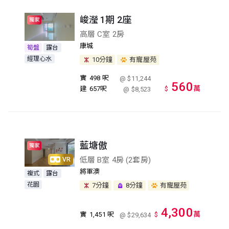
峻瀅 1期 2座
獨家
高層 C室 2房
康城
筍盤
露台
經理心水
10分鐘
有寵屋苑
實
498 呎
@ $11,244
560
萬
建
657呎
$
@ $8,523
藍塘傲
獨家
低層 B室 4房 (2套房)
VR
將軍澳
複式
露台
花園
7分鐘
8分鐘
有寵屋苑
4,300
萬
實
1,451 呎
$
@ $29,634