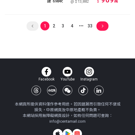
969
萬
建
698呎
$
@ $13,882
1
2
3
4
33
Facebook
YouTube
Instagram
本網頁所提供資料僅作參考用途。若因錯漏而引致任何不便或
損失，中原網頁及中原地產概不負責。
本網站採用無障礙網頁設計，如有任何問題可查詢：
info@centamail.com