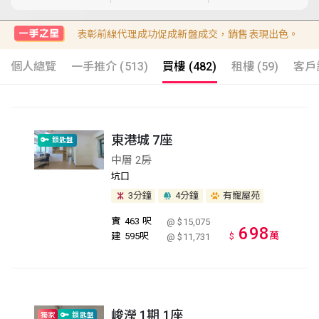
表彰前線代理成功促成新盤成交，銷售表現出色。
個人總覽
一手推介 (513)
買樓 (482)
租樓 (59)
客戶評
東港城 7座
鎖匙盤
中層 2房
坑口
3分鐘
4分鐘
有寵屋苑
實
463 呎
@ $15,075
698
萬
建
595呎
$
@ $11,731
峻瀅 1期 1座
獨家
鎖匙盤