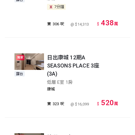
7分鐘
438
萬
實
306 呎
$
@ $14,313
日出康城 12期A
獨家
SEASONS PLACE 3座
(3A)
露台
低層 E室 1房
康城
520
萬
實
323 呎
$
@ $16,099