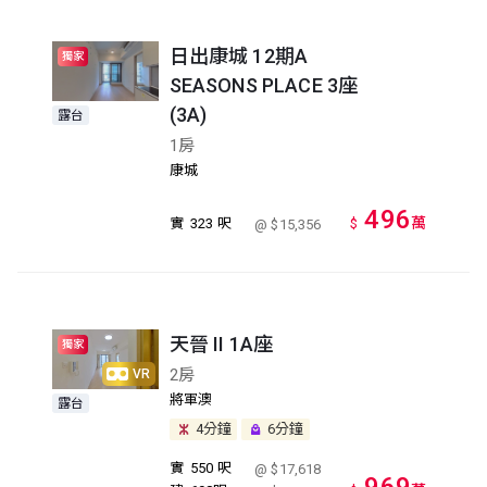
日出康城 12期A
獨家
SEASONS PLACE 3座
(3A)
露台
1房
康城
496
萬
實
323 呎
$
@ $15,356
天晉 II 1A座
獨家
2房
VR
將軍澳
露台
4分鐘
6分鐘
實
550 呎
@ $17,618