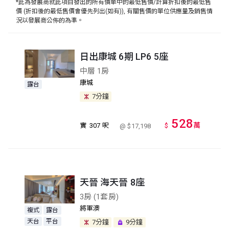
*此為發展商就此項目發出的所有價單中的最低售價/計算折扣後的最低售
價 (折扣後的最低售價會優先列出(如有)), 有關售價的單位供應量及銷售情
況以發展商公佈的為準。
日出康城 6期 LP6 5座
中層 1房
康城
露台
7分鐘
528
萬
實
307 呎
$
@ $17,198
天晉 海天晉 8座
3房 (1套房)
將軍澳
複式
露台
天台
平台
7分鐘
9分鐘