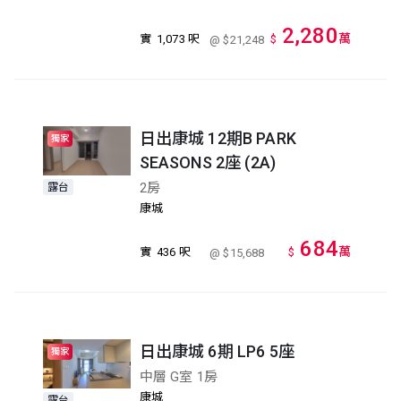
2,280
萬
實
1,073 呎
$
@ $21,248
日出康城 12期B PARK
獨家
SEASONS 2座 (2A)
2房
露台
康城
684
萬
實
436 呎
$
@ $15,688
日出康城 6期 LP6 5座
獨家
中層 G室 1房
康城
露台