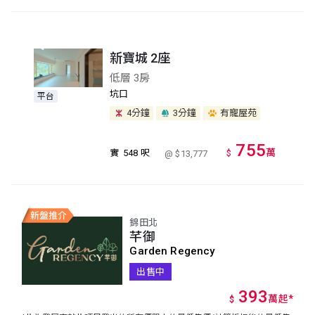
新寶城 2座
低層 3房
坑口
平台
4分鐘
3分鐘
有寵屋苑
755
萬
實
548 呎
$
@ $13,777
錦田北
芊御
Garden Regency
出售中
393
萬
起
*
$