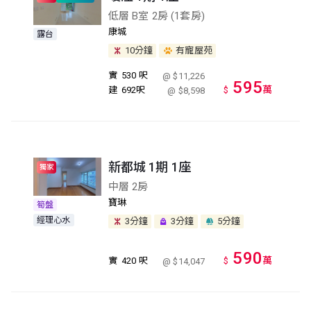
低層 B室 2房 (1套房)
康城
露台
10分鐘
有寵屋苑
實
530 呎
@ $11,226
595
萬
建
692呎
$
@ $8,598
新都城 1期 1座
獨家
中層 2房
寶琳
筍盤
經理心水
3分鐘
3分鐘
5分鐘
590
萬
實
420 呎
$
@ $14,047