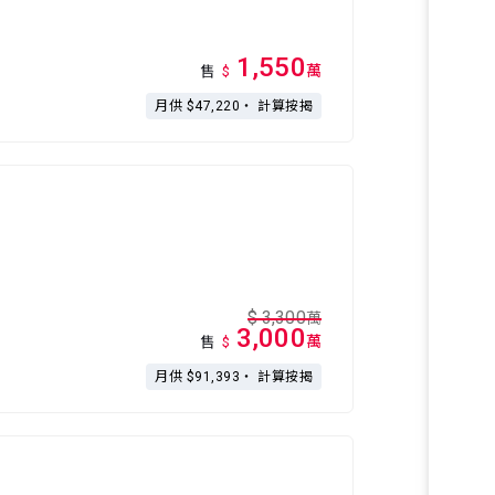
1,550
萬
售
$
月供 $47,220・
計算按揭
$
3,300
萬
3,000
萬
售
$
月供 $91,393・
計算按揭