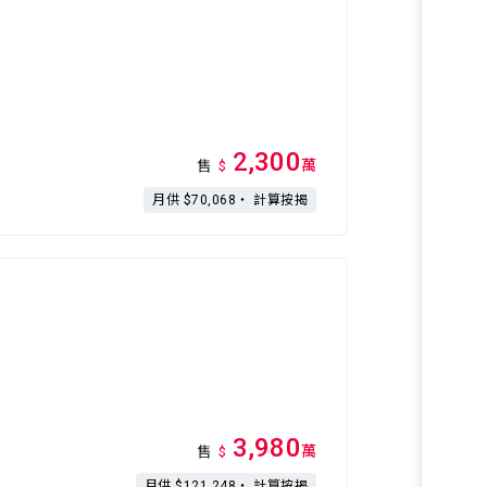
2,300
萬
售
$
月供 $70,068・
計算按揭
3,980
萬
售
$
月供 $121,248・
計算按揭