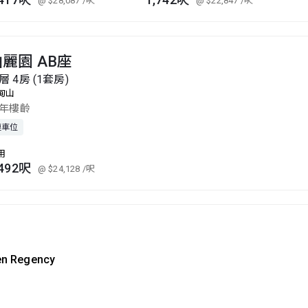
@ $28,087
/呎
@ $22,847
/呎
麗園 AB座
層 4房 (1套房)
甸山
1年樓齡
連車位
用
,492呎
@ $24,128
/呎
en Regency