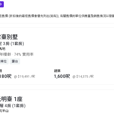
中
售價 (折扣後的最低售價會優先列出(如有)), 有關售價的單位供應量及銷售情況以發
雲臺別墅
室 3房 (1套房)
馬地
1年樓齡
·
74% 實用率
連車位
露台
用
建築
,180呎
1,600呎
@ $19,491
/呎
@ $14,375
/呎
明臺 1座
層 4房 (1套房)
坑半山