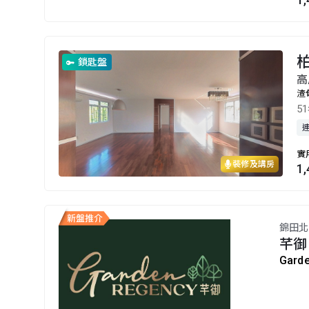
柏
鎖匙盤
高
渣
5
實
裝修及講房
1
錦田北
芊御
Gard