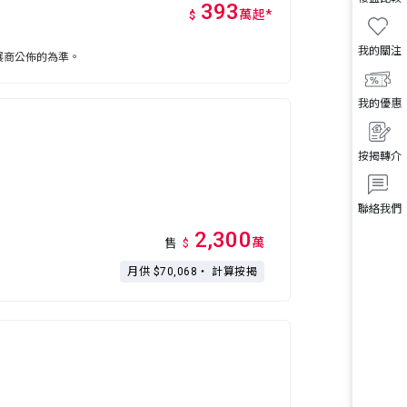
393
萬
起
*
$
我的關注
展商公佈的為準。
我的優惠
按揭轉介
聯絡我們
2,300
萬
售
$
月供 $70,068・
計算按揭