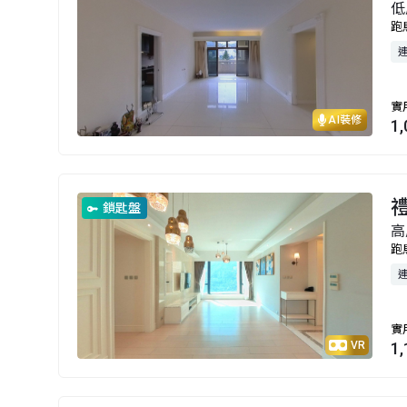
低
跑
實
AI裝修
1
鎖匙盤
高
跑
實
VR
1