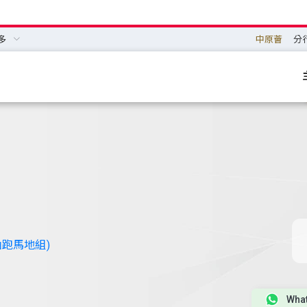
多
中原薈
分
山跑馬地組)
Wha