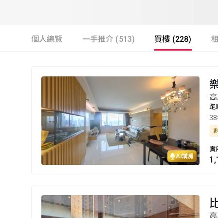
個人總覽
一手推介 (513)
買樓 (228)
租
高
跑
3
實
AI講房
1
高