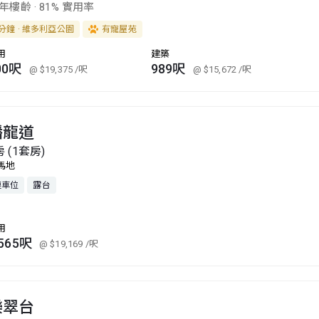
3年樓齡
·
81% 實用率
分鐘 · 維多利亞公園
有寵屋苑
用
建築
00呎
989呎
@ $19,375
/呎
@ $15,672
/呎
蟠龍道
房 (1套房)
馬地
連車位
露台
用
,565呎
@ $19,169
/呎
樂翠台