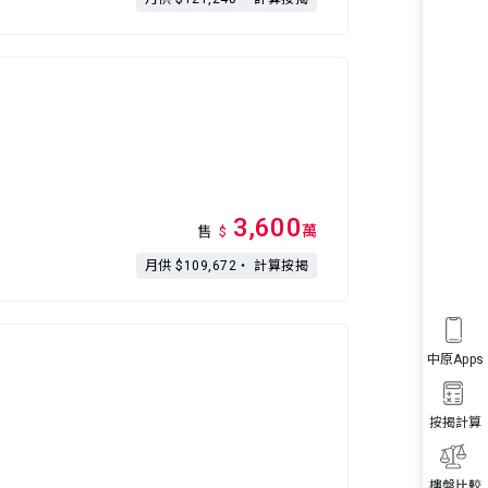
3,600
萬
售
$
月供 $109,672・
計算按揭
中原Apps
按揭計算
樓盤比較