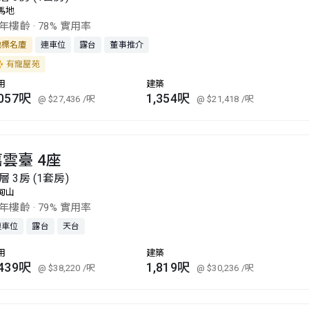
馬地
7年樓齡
·
78% 實用率
地標名廈
連車位
露台
董事推介
有寵屋苑
用
建築
,057呎
1,354呎
@ $27,436
/呎
@ $21,418
/呎
雲臺 4座
層 3房 (1套房)
甸山
9年樓齡
·
79% 實用率
連車位
露台
天台
用
建築
,439呎
1,819呎
@ $38,220
/呎
@ $30,236
/呎