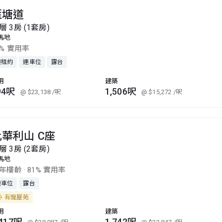
藍塘道
層 3房 (1套房)
馬地
6% 實用率
連租約
連車位
露台
用
建築
94呎
1,506呎
@ $23,138
/呎
@ $15,272
/呎
比華利山 C座
層 3房 (2套房)
馬地
7年樓齡
·
81% 實用率
連車位
露台
有寵屋苑
用
建築
,417呎
1,742呎