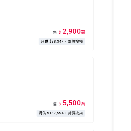
2,900
萬
售
$
月供 $88,347・
計算按揭
5,500
萬
售
$
月供 $167,554・
計算按揭