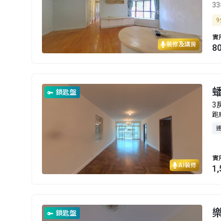
3
9
實
裝修及講房
8
鎖匙盤
3
跑
實
AI裝修
1
鎖匙盤