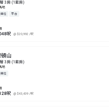
層 3房 (1套房)
馬地
連車位
平台
用
,048呎
@ $20,992
/呎
禮頓山
層 3房 (1套房)
馬地
連車位
用
,128呎
@ $43,439
/呎