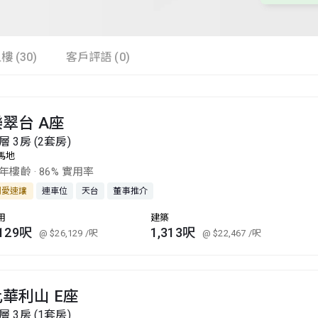
樓 (30)
客戶評語 (0)
樂翠台 A座
層 3房 (2套房)
馬地
8年樓齡
·
86% 實用率
割愛速讓
連車位
天台
董事推介
用
建築
,129呎
1,313呎
@ $26,129
/呎
@ $22,467
/呎
比華利山 E座
層 3房 (1套房)