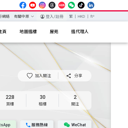
行網絡
有關中原
登入/註冊
繁
HKD
ft²
主頁
地圖搵樓
屋苑
搵代理人
加入關注

分享
228
30
2
買樓
租樓
關注
tsApp
服務熱線
WeChat