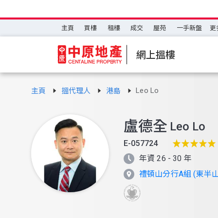
主頁
買樓
租樓
成交
屋苑
一手新盤
更
網上搵樓
Leo Lo
主頁
搵代理人
港島
盧德全
Leo Lo
E-057724
年資 26 - 30 年
禮頓山分行A組 (東半