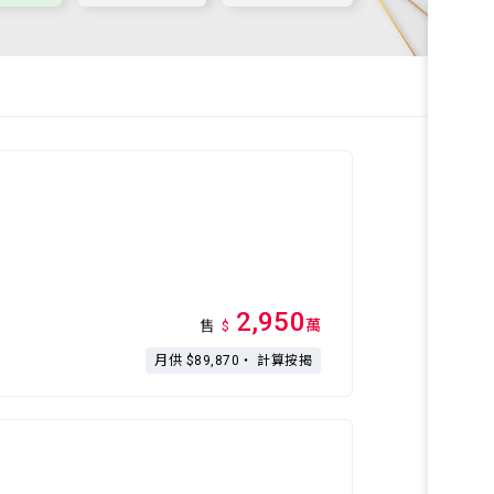
2,950
萬
售
$
月供 $89,870・
計算按揭