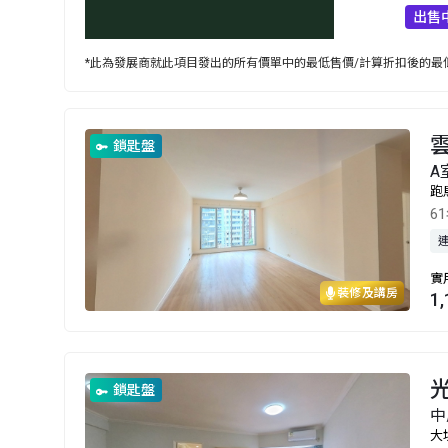
出售
*此為發展商就此項目發出的所有價單中的最低售價/計算折扣後的最低
鎖匙盤
A
跑
6
實
裝修及講房
1
光
鎖匙盤
中
大