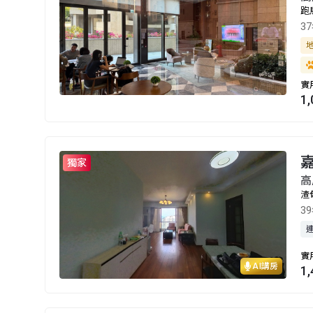
跑
3
實
1
嘉
獨家
高
渣
3
實
AI講房
1