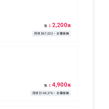
2,200
萬
售
$
月供 $67,022・
計算按揭
4,900
萬
售
$
月供 $149,276・
計算按揭