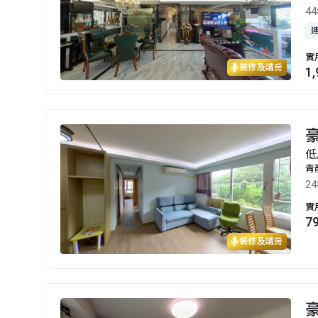
4
實
裝修及講房
1
豪
低
青
2
實
7
裝修及講房
豪