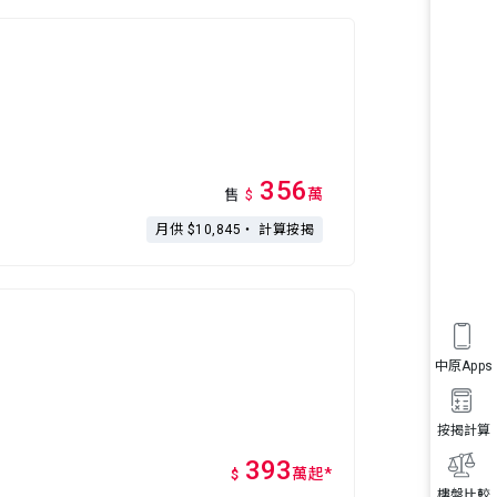
356
萬
售
$
月供 $10,845・
計算按揭
中原Apps
按揭計算
393
萬
起
*
$
樓盤比較