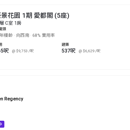
景花園 1期 愛都閣 (5座)
層 C室 1房
龍頭
0年樓齡
·
向西南
·
68% 實用率
用
建築
65呎
537呎
@ $9,753
/呎
@ $6,629
/呎
en Regency
中