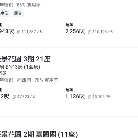
4年樓齡
·
86% 實用率
連車位
露台
用
建築
,943呎
2,256呎
@ $11,837
/呎
@ $10,195
/呎
景花園 3期 21座
層 B室 3房 (1套房)
龍頭
4年樓齡
·
向西南
·
70% 實用率
用
建築
92呎
1,136呎
@ $7,323
/呎
@ $5,105
/呎
景花園 2期 嘉蘭閣 (11座)