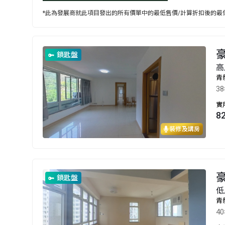
*此為發展商就此項目發出的所有價單中的最低售價/計算折扣後的最低
豪
鎖匙盤
高
青
3
實
8
裝修及講房
豪
鎖匙盤
低
青
4