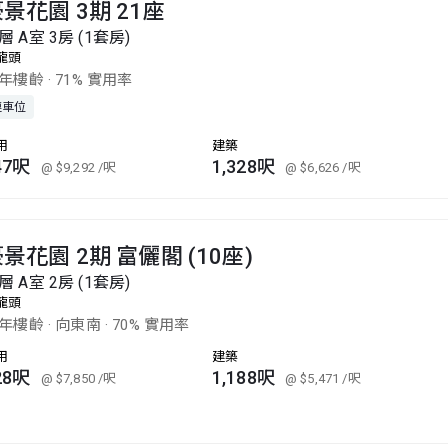
景花園 3期 21座
層 A室 3房 (1套房)
龍頭
4年樓齡
·
71% 實用率
連車位
用
建築
47呎
1,328呎
@ $9,292
/呎
@ $6,626
/呎
景花園 2期 富儷閣 (10座)
層 A室 2房 (1套房)
龍頭
8年樓齡
·
向東南
·
70% 實用率
用
建築
28呎
1,188呎
@ $7,850
/呎
@ $5,471
/呎