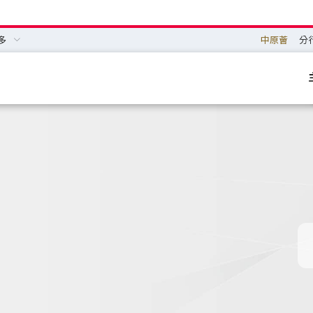
多
中原薈
分