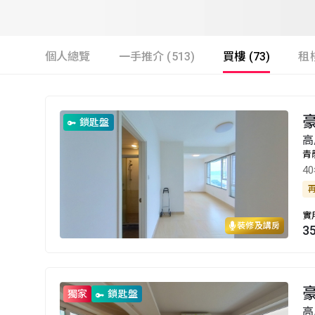
個人總覽
一手推介 (513)
買樓 (73)
租樓
豪
鎖匙盤
高
青
4
實
裝修及講房
3
豪
獨家
鎖匙盤
高