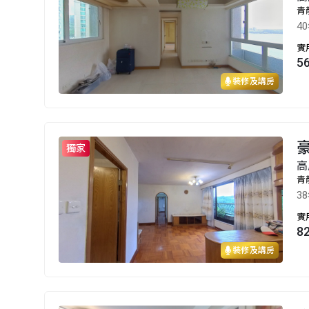
青
4
實
5
裝修及講房
豪
獨家
高
青
3
實
8
裝修及講房