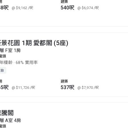
用
建築
58呎
540呎
@ $9,162
/呎
@ $6,074
/呎
景花園 1期 愛都閣 (5座)
層 F室 1房
龍頭
0年樓齡
·
68% 實用率
天台
用
建築
65呎
537呎
@ $11,726
/呎
@ $7,970
/呎
龍騰閣
層 A室 4房
龍頭