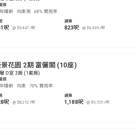
龍頭
0年樓齡
·
向東南
·
68% 實用率
用
建築
61呎
823呎
@ $9,447
/呎
@ $6,439
/呎
景花園 2期 富儷閣 (10座)
層 D室 3房 (1套房)
龍頭
8年樓齡
·
向東
·
70% 實用率
用
建築
28呎
1,188呎
@ $8,212
/呎
@ $5,723
/呎