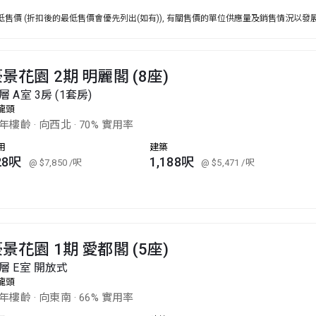
售價 (折扣後的最低售價會優先列出(如有)), 有關售價的單位供應量及銷售情況以發
景花園 2期 明麗閣 (8座)
層 A室 3房 (1套房)
龍頭
8年樓齡
·
向西北
·
70% 實用率
用
建築
28呎
1,188呎
@ $7,850
/呎
@ $5,471
/呎
景花園 1期 愛都閣 (5座)
層 E室 開放式
龍頭
0年樓齡
·
向東南
·
66% 實用率