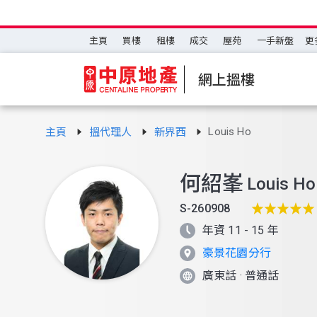
主頁
買樓
租樓
成交
屋苑
一手新盤
更
網上搵樓
Louis Ho
主頁
搵代理人
新界西
何紹峯
Louis Ho
S-260908
年資 11 - 15 年
豪景花園分行
廣東話
·
普通話