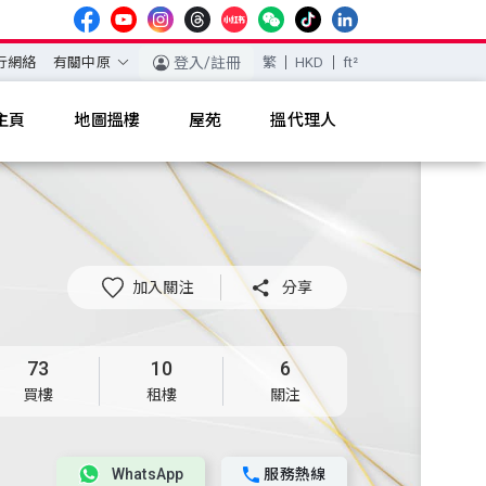
行網絡
有關中原
登入/註冊
繁
HKD
ft²
主頁
地圖搵樓
屋苑
搵代理人
加入關注

分享
73
10
6
買樓
租樓
關注
WhatsApp
服務熱線