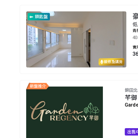
豪
鎖匙盤
低
青
4
實
3
裝修及講房
錦田北
芊御
Gard
出售