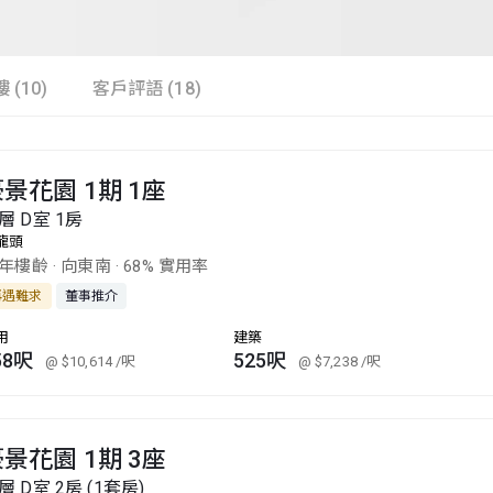
 (10)
客戶評語 (18)
景花園 1期 1座
層 D室 1房
龍頭
0年樓齡
·
向東南
·
68% 實用率
再遇難求
董事推介
用
建築
58呎
525呎
@ $10,614
/呎
@ $7,238
/呎
景花園 1期 3座
層 D室 2房 (1套房)