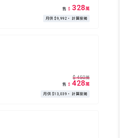
328
萬
售
$
月供 $9,992・
計算按揭
$
450
萬
428
萬
售
$
月供 $13,039・
計算按揭