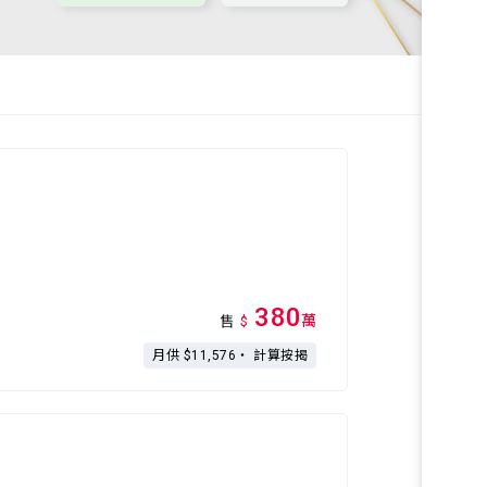
380
萬
售
$
月供 $11,576・
計算按揭