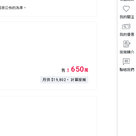
展商公佈的為準。
我的關注
我的優惠
按揭轉介
650
萬
聯絡我們
售
$
月供 $19,802・
計算按揭