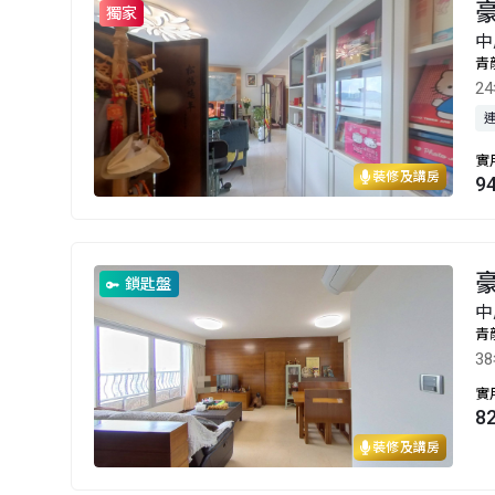
豪
獨家
中
青
2
實
裝修及講房
9
豪
鎖匙盤
中
青
3
實
8
裝修及講房