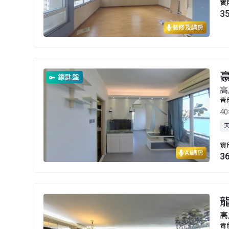
實
3
裝修及講房
豪
鎖匙盤
高
青
4
實
AI講房
3
高
青