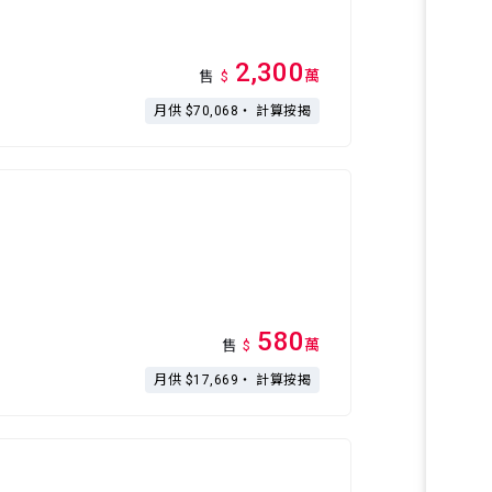
2,300
萬
售
$
月供 $70,068・
計算按揭
580
萬
售
$
月供 $17,669・
計算按揭