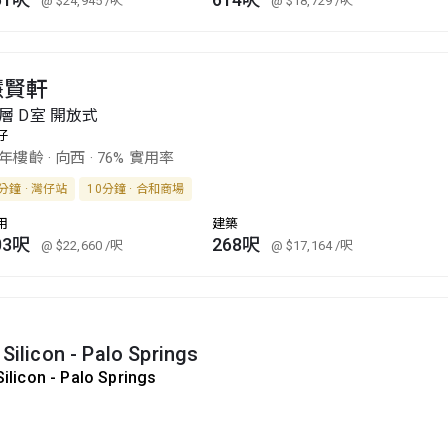
@ $24,945
/呎
@ $18,729
/呎
慧賢軒
層 D室 開放式
仔
5年樓齡
·
向西
·
76% 實用率
分鐘 · 灣仔站
10分鐘 · 合和商場
用
建築
03呎
268呎
@ $22,660
/呎
@ $17,164
/呎
 Silicon - Palo Springs
Silicon - Palo Springs