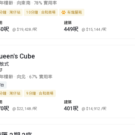
9年樓齡
·
向東南
·
78% 實用率
分鐘 · 灣仔站
10分鐘 · 合和商場
有寵屋苑
用
建築
50呎
449呎
@ $19,428
/呎
@ $15,144
/呎
ueen's Cube
放式
仔
6年樓齡
·
向北
·
67% 實用率
露台
分鐘 · 灣仔站
9分鐘 · 合和商場
用
建築
70呎
401呎
@ $22,148
/呎
@ $14,912
/呎