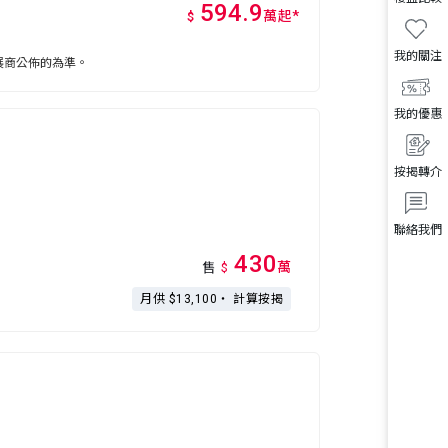
594.9
萬
起
*
$
我的關注
展商公佈的為準。
我的優惠
按揭轉介
聯絡我們
430
萬
售
$
月供 $13,100・
計算按揭