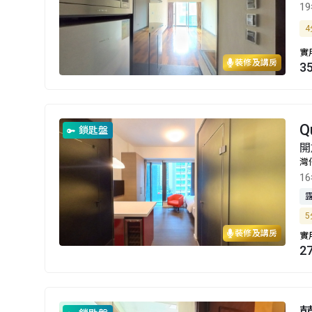
1
4
實
裝修及講房
3
Q
鎖匙盤
開
灣
1
5
裝修及講房
實
2