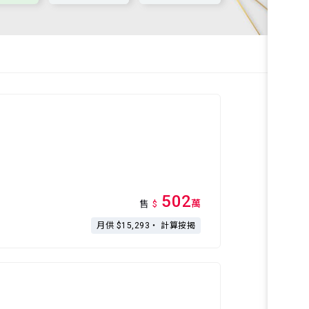
502
萬
售
$
月供 $15,293・
計算按揭