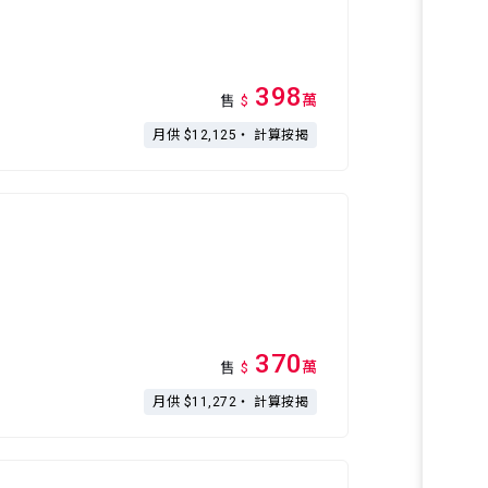
398
萬
售
$
月供 $12,125・
計算按揭
370
萬
售
$
月供 $11,272・
計算按揭