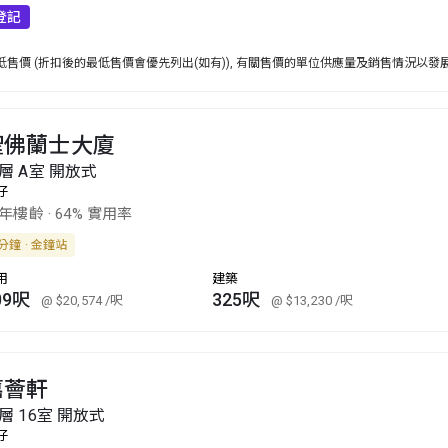
登記
售價 (折扣後的最低售價會優先列出(如有)), 有關售價的單位供應量及銷售情況以發
聖佛蘭士大廈
層 A室 開放式
仔
8年樓齡
·
64% 實用率
分鐘 · 金鐘站
用
建築
09呎
325呎
@ $20,574
/呎
@ $13,230
/呎
嘉薈軒
層 16室 開放式
仔