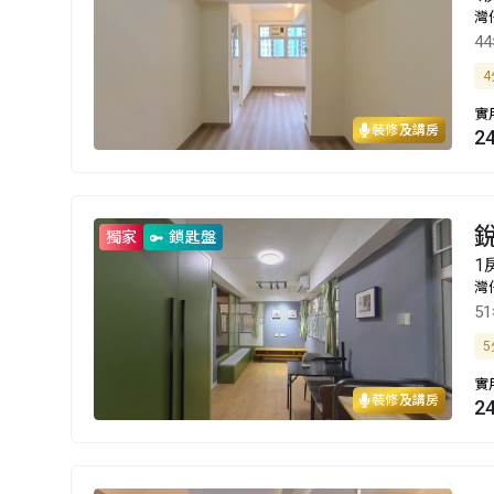
灣
4
4
實
裝修及講房
2
獨家
鎖匙盤
1
灣
5
5
實
裝修及講房
2