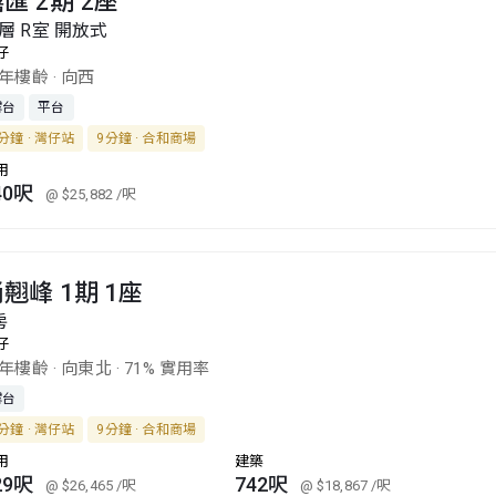
匯 2期 2座
層 R室 開放式
仔
1年樓齡
·
向西
露台
平台
分鐘 · 灣仔站
9分鐘 · 合和商場
用
40呎
@ $25,882
/呎
翹峰 1期 1座
房
仔
9年樓齡
·
向東北
·
71% 實用率
露台
分鐘 · 灣仔站
9分鐘 · 合和商場
用
建築
29呎
742呎
@ $26,465
/呎
@ $18,867
/呎