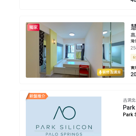
獨家
高
灣
2
6
實
裝修及講房
2
古洞北
Park
Park 