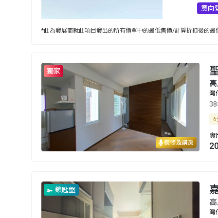
意向
*此為發展商就此項目發出的所有價單中的最低售價/計算折扣後的最低
獨家
高
灣
3
6
實
裝修及講房
2
鎖匙盤
高
灣