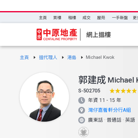
主頁
買樓
租樓
成交
屋苑
一手新盤
更
網上搵樓
Michael Kwok
主頁
搵代理人
港島
郭建成
Michael
S-502705
年資 11 - 15 年
灣仔嘉薈軒分行A組
廣東話
·
普通話
·
英語