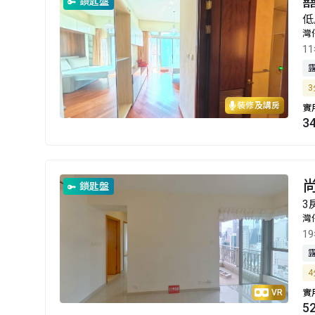
囍
鎖匙盤
低
灣
1
3
裝修及講房
實
3
尚
鎖匙盤
3
灣
1
4
VR
實
5