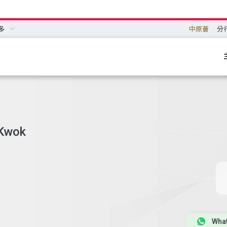
多
中原薈
分
 Kwok
Wha