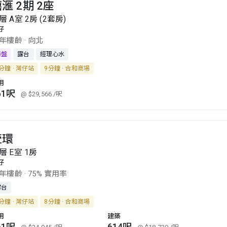
滙 2期 2座
層 A室 2房 (2套房)
仔
1年樓齡
·
向北
筍盤
露台
經理心水
分鐘 · 灣仔站
9分鐘 · 合和商場
用
61呎
@ $29,566
/呎
壹環
層 E室 1房
仔
3年樓齡
·
75% 實用率
露台
分鐘 · 灣仔站
8分鐘 · 合和商場
用
建築
61呎
614呎