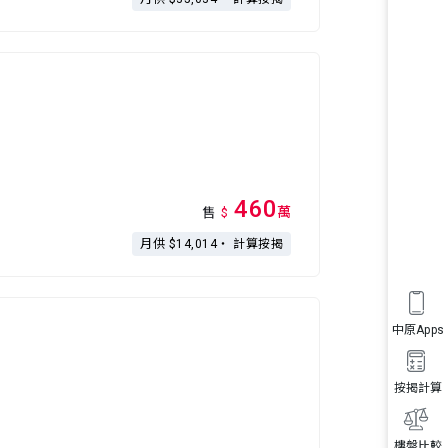
460
萬
售
$
月供 $14,014・
計算按揭
中原Apps
按揭計算
樓盤比較