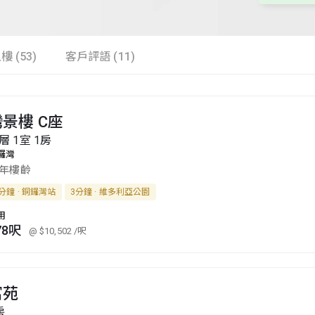
樓 (53)
客戶評語 (11)
景樓 C座
層 1室 1房
鑼灣
9年樓齡
分鐘 · 銅鑼灣站
3分鐘 · 維多利亞公園
用
78呎
@ $10,502
/呎
富苑
房