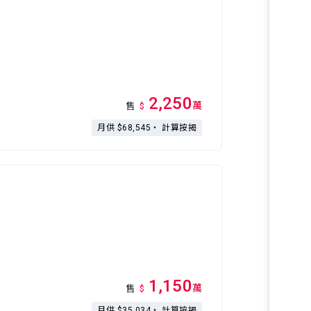
2,250
萬
售
$
月供 $68,545・
計算按揭
1,150
萬
售
$
月供 $35,034・
計算按揭