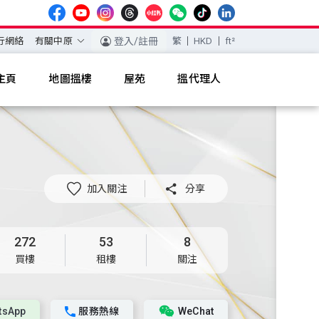
行網絡
有關中原
登入/註冊
繁
HKD
ft²
主頁
地圖搵樓
屋苑
搵代理人
加入關注

分享
272
53
8
買樓
租樓
關注
tsApp
服務熱線
WeChat