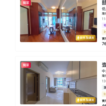
囍
獨家
低
灣
1
3
裝修及講房
實
7
獨家
中
灣
1
5
裝修及講房
實
4