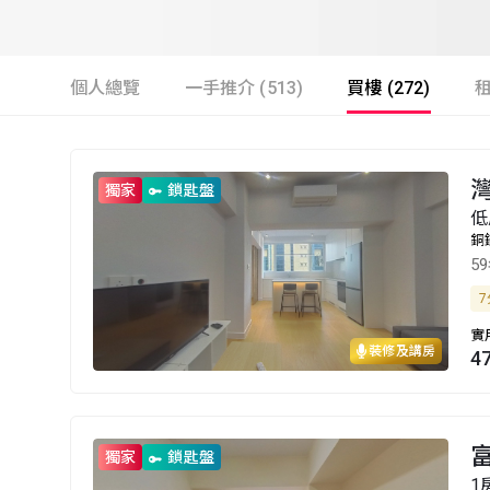
個人總覽
一手推介 (513)
買樓 (272)
租
灣
獨家
鎖匙盤
低
銅
5
7
實
裝修及講房
4
獨家
鎖匙盤
1