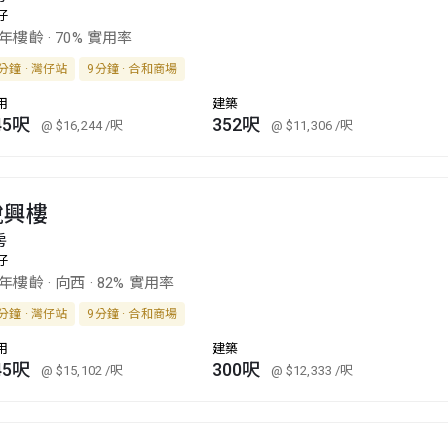
仔
4年樓齡
·
70% 實用率
分鐘 · 灣仔站
9分鐘 · 合和商場
用
建築
45呎
352呎
@ $16,244
/呎
@ $11,306
/呎
銳興樓
房
仔
1年樓齡
·
向西
·
82% 實用率
分鐘 · 灣仔站
9分鐘 · 合和商場
用
建築
45呎
300呎
@ $15,102
/呎
@ $12,333
/呎