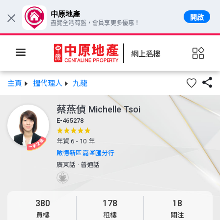
中原地產
開啟
×
盡覽全港筍盤，會員享更多優惠！
網上搵樓

主頁
搵代理人
九龍
蔡燕偵
Michelle Tsoi
E-465278
年資 6 - 10 年
啟德新區嘉峯匯分行
廣東話
·
普通話
380
178
18
買樓
租樓
關注