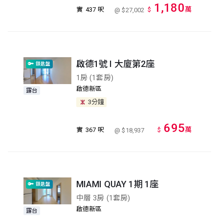
1,180
萬
實
437 呎
$
@ $27,002
啟德1號 I 大廈第2座
鎖匙盤
1房 (1套房)
啟德新區
露台
3分鐘
695
萬
實
367 呎
$
@ $18,937
MIAMI QUAY 1期 1座
鎖匙盤
中層 3房 (1套房)
啟德新區
露台