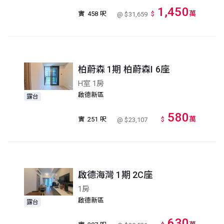
1,450
萬
實
458 呎
$
@ $31,659
柏蔚森 1期 柏蔚森I 6座
H室 1房
啟德新區
露台
580
萬
實
251 呎
$
@ $23,107
啟德海灣 1期 2C座
1房
啟德新區
露台
630