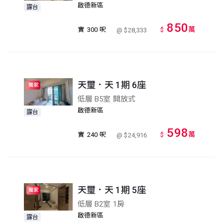
啟德新區
露台
850
萬
實
300 呎
$
@ $28,333
天璽．天 1期 6座
獨家
低層 B5室 開放式
啟德新區
露台
598
萬
實
240 呎
$
@ $24,916
天璽．天 1期 5座
獨家
低層 B2室 1房
啟德新區
露台