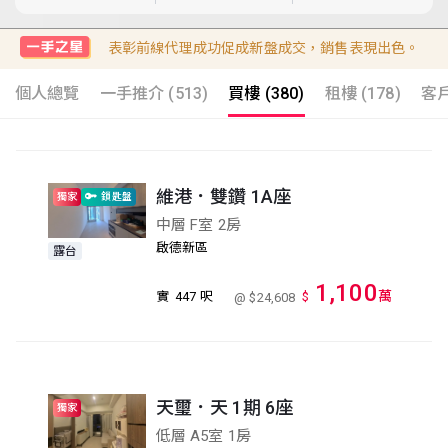
表彰前線代理成功促成新盤成交，銷售表現出色。
個人總覽
一手推介 (513)
買樓 (380)
租樓 (178)
客戶
維港．雙鑽 1A座
獨家
鎖匙盤
中層 F室 2房
啟德新區
露台
1,100
萬
實
447 呎
$
@ $24,608
天璽．天 1期 6座
獨家
低層 A5室 1房