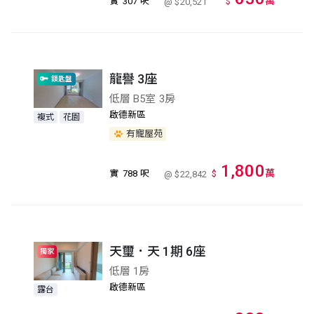
萬
實
307 呎
$
@ $20,521
龍譽 3座
鎖匙盤
低層 B5室 3房
啟德新區
複式
花園
有寵屋苑
1,800
萬
實
788 呎
$
@ $22,842
天璽．天 1期 6座
獨家
低層 1房
啟德新區
露台