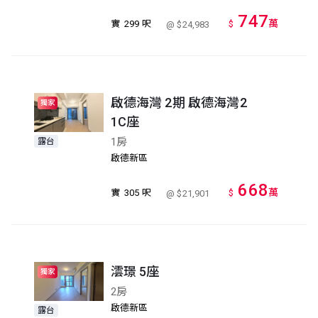
747
萬
實
299 呎
$
@ $24,983
啟德海灣 2期 啟德海灣2
獨家
1C座
1房
露台
啟德新區
668
萬
實
305 呎
$
@ $21,901
澐璟 5座
獨家
2房
啟德新區
露台