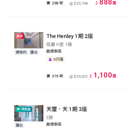
888
萬
實
298 呎
$
@ $29,798
The Henley 1期 2座
獨家
低層 H室 1房
啟德新區
連租約
露台
6分鐘
1,100
萬
實
379 呎
$
@ $29,023
天璽．天 1期 3座
鎖匙盤
2房
啟德新區
露台