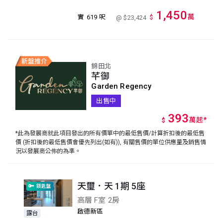
1,450
萬
實
619 呎
$
@ $23,424
錦田北
芊御
Garden Regency
出售中
393
萬
起
*
$
*此為發展商就此項目發出的所有價單中的最低售價/計算折扣後的最低售
價 (折扣後的最低售價會優先列出(如有)), 有關售價的單位供應量及銷售情
況以發展商公佈的為準。
天璽．天 1期 5座
鎖匙盤
高層 F室 2房
啟德新區
露台