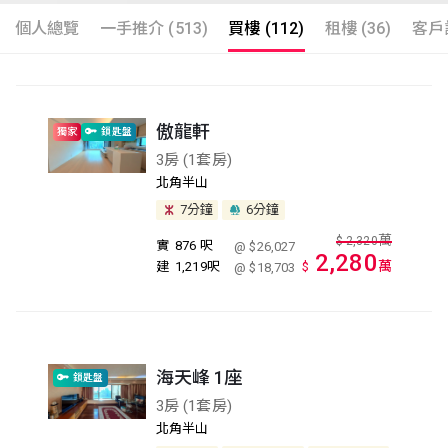
個人總覽
一手推介 (513)
買樓 (112)
租樓 (36)
客戶評
傲龍軒
獨家
鎖匙盤
3房 (1套房)
北角半山
7分鐘
6分鐘
萬
$
2,320
實
876 呎
@ $26,027
2,280
萬
建
1,219呎
$
@ $18,703
海天峰 1座
鎖匙盤
3房 (1套房)
北角半山