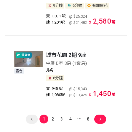
9分鐘
6分鐘
有寵屋苑
實
1,031 呎
@ $25,024
2,580
萬
建
1,201呎
$
@ $21,482
城市花園 2期 9座
鎖匙盤
中層 D室 3房 (1套房)
北角
露台
6分鐘
實
945 呎
@ $15,343
1,450
萬
建
1,080呎
$
@ $13,425
1
2
3
4
8