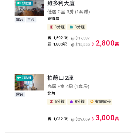
維多利大廈
鎖匙盤
低層 C室 3房 (1套房)
銅鑼灣
露台
平台
3分鐘
3分鐘
實
1,592 呎
@ $17,587
2,800
萬
建
1,800呎
$
@ $15,555
柏蔚山 2座
鎖匙盤
高層 F室 4房 (1套房)
北角
露台
6分鐘
8分鐘
有寵屋苑
3,000
萬
實
1,032 呎
$
@ $29,069