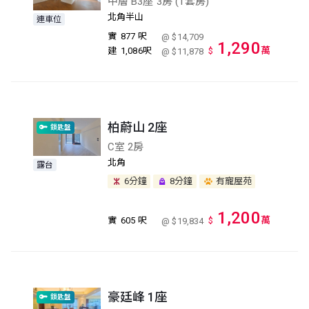
中層 B3座 3房 (1套房)
北角半山
連車位
實
877 呎
@ $14,709
1,290
萬
建
1,086呎
$
@ $11,878
柏蔚山 2座
鎖匙盤
C室 2房
北角
露台
6分鐘
8分鐘
有寵屋苑
1,200
萬
實
605 呎
$
@ $19,834
豪廷峰 1座
鎖匙盤