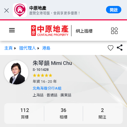
中原地產
開啟
×
盡覽全港筍盤，會員享更多優惠！
網上搵樓

主頁
搵代理人
港島
朱琴韻
Mimi Chu
S-101428
年資 16 - 20 年
北角海璇分行A組
上海話
·
普通話
·
廣東話
112
36
2
買樓
租樓
關注