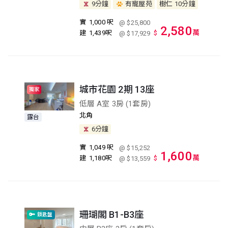
9分鐘
有寵屋苑
樹仁
10分鐘
實
1,000 呎
@ $25,800
2,580
萬
建
1,439呎
$
@ $17,929
城市花園 2期 13座
獨家
低層 A室 3房 (1套房)
北角
露台
6分鐘
實
1,049 呎
@ $15,252
1,600
萬
建
1,180呎
$
@ $13,559
珊瑚閣 B1-B3座
鎖匙盤