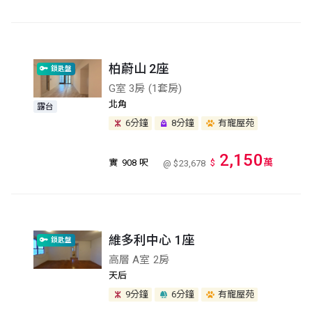
柏蔚山 2座
鎖匙盤
G室 3房 (1套房)
北角
露台
6分鐘
8分鐘
有寵屋苑
2,150
萬
實
908 呎
$
@ $23,678
維多利中心 1座
鎖匙盤
高層 A室 2房
天后
9分鐘
6分鐘
有寵屋苑