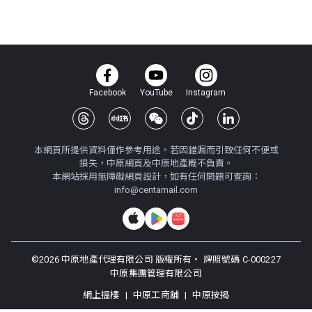
Facebook
YouTube
Instagram
本網頁所提供資料僅作參考用途。若因錯漏而引致任何不便或
損失，中原網頁及中原地產概不負責。
本網站採用無障礙網頁設計，如有任何問題可查詢：
info@centamail.com
©
2026
中原地產代理有限公司 版權所有・
牌照號碼 C-000227
中原集團管理有限公司
網上搵樓
|
中原工商舖
|
中原按揭