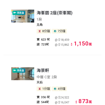
海峯園 2座(崇峯閣)
鎖匙盤
1房
北角
8分鐘
7分鐘
實
623 呎
@ $18,459
1,150
萬
建
725呎
$
@ $15,862
海景軒
鎖匙盤
中層 C室 2房
天后
1分鐘
4分鐘
實
356 呎
@ $24,522
873
萬
建
544呎
$
@ $16,047