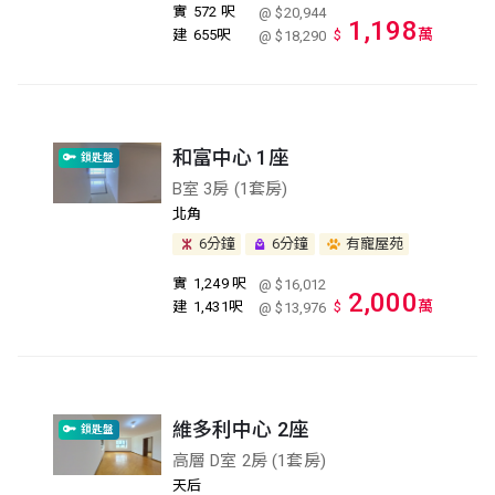
實
572 呎
@ $20,944
1,198
萬
建
655呎
$
@ $18,290
和富中心 1座
鎖匙盤
B室 3房 (1套房)
北角
6分鐘
6分鐘
有寵屋苑
實
1,249 呎
@ $16,012
2,000
萬
建
1,431呎
$
@ $13,976
維多利中心 2座
鎖匙盤
高層 D室 2房 (1套房)
天后