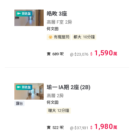
皓畋 3座
鎖匙盤
高層 F室 2房
何文田
有寵屋苑
都大
10分鐘
1,590
萬
實
689 呎
$
@ $23,076
瑜一 IA期 2座 (2B)
鎖匙盤
高層 2房
何文田
露台
理大
12分鐘
1,980
萬
實
522 呎
$
@ $37,931