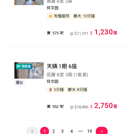
高層 B室 2房
何文田
有寵屋苑
都大
10分鐘
1,230
萬
實
575 呎
$
@ $21,391
天鑄 1期 6座
鎖匙盤
低層 B室 3房 (1套房)
何文田
露台
3分鐘
都大
8分鐘
2,750
萬
實
952 呎
$
@ $28,886
1
2
3
4
19