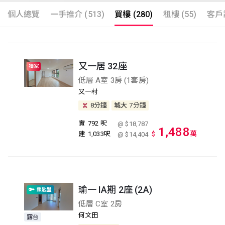
個人總覽
一手推介 (513)
買樓 (280)
租樓 (55)
客戶評
又一居 32座
獨家
低層 A室 3房 (1套房)
又一村
8分鐘
城大
7分鐘
實
792 呎
@ $18,787
1,488
萬
建
1,033呎
$
@ $14,404
瑜一 IA期 2座 (2A)
鎖匙盤
低層 C室 2房
何文田
露台