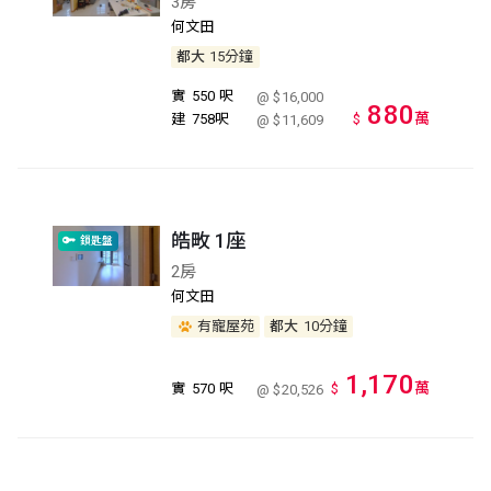
3房
何文田
都大
15分鐘
實
550 呎
@ $16,000
880
萬
建
758呎
$
@ $11,609
皓畋 1座
鎖匙盤
2房
何文田
有寵屋苑
都大
10分鐘
1,170
萬
實
570 呎
$
@ $20,526