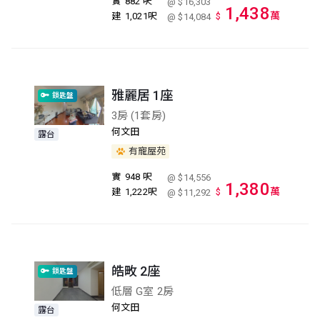
實
882 呎
@ $16,303
1,438
萬
建
1,021呎
$
@ $14,084
雅麗居 1座
鎖匙盤
3房 (1套房)
何文田
露台
有寵屋苑
實
948 呎
@ $14,556
1,380
萬
建
1,222呎
$
@ $11,292
皓畋 2座
鎖匙盤
低層 G室 2房
何文田
露台