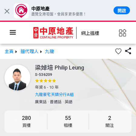
中原地產
開啟
×
盡覽全港筍盤，會員享更多優惠！
網上搵樓

主頁
搵代理人
九龍
梁焯培
Philip Leung
S-536209
年資 6 - 10 年
九龍豪宅天鑄分行A組
廣東話
·
普通話
·
英語
280
55
2
買樓
租樓
關注