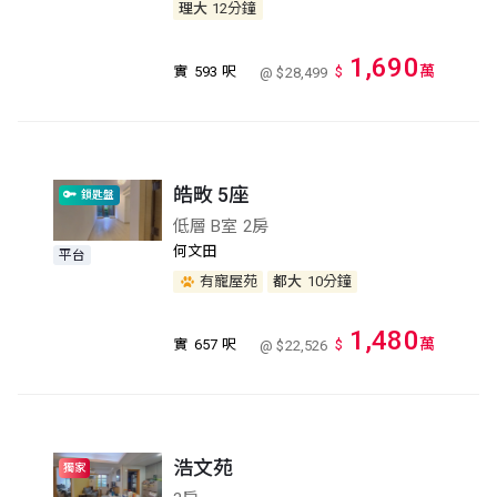
理大
12分鐘
1,690
萬
實
593 呎
$
@ $28,499
皓畋 5座
鎖匙盤
低層 B室 2房
何文田
平台
有寵屋苑
都大
10分鐘
1,480
萬
實
657 呎
$
@ $22,526
浩文苑
獨家