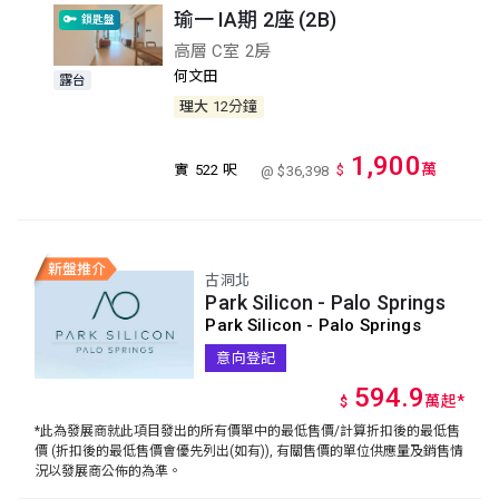
瑜一 IA期 2座 (2B)
鎖匙盤
高層 C室 2房
何文田
露台
理大
12分鐘
1,900
萬
實
522 呎
$
@ $36,398
古洞北
Park Silicon - Palo Springs
Park Silicon - Palo Springs
意向登記
594.9
萬
起
*
$
*此為發展商就此項目發出的所有價單中的最低售價/計算折扣後的最低售
價 (折扣後的最低售價會優先列出(如有)), 有關售價的單位供應量及銷售情
況以發展商公佈的為準。