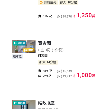
有寵屋苑
都大
10分鐘
1,350
萬
實
676 呎
$
@ $19,970
寶雲閣
鎖匙盤
C室 3房 (1套房)
AI裝修
何文田
連車位
都大
14分鐘
實
639 呎
@ $15,649
1,000
萬
建
729呎
$
@ $13,717
皓畋 8座
鎖匙盤