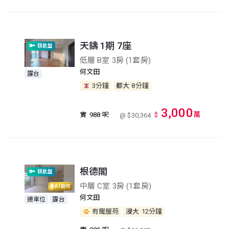
天鑄 1期 7座
鎖匙盤
低層 B室 3房 (1套房)
何文田
露台
3分鐘
都大
8分鐘
3,000
萬
實
988 呎
$
@ $30,364
根德閣
鎖匙盤
中層 C室 3房 (1套房)
AI裝修
何文田
連車位
露台
有寵屋苑
浸大
12分鐘