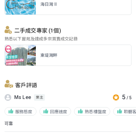
海日灣 II
二手成交專家 (1個)
熟悉以下屋苑及達成多宗買賣成交記錄
東堤灣畔
客戶評語
5
Ms Lee
/ 5
業主
服務態度
回應速度
熟悉樓盤度
聆聽
可靠