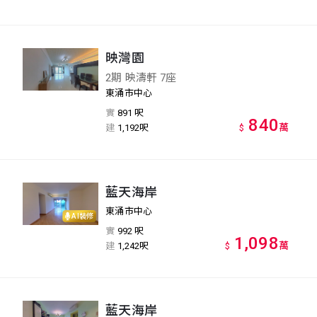
映灣園
2期 映濤軒 7座
東涌市中心
實
891 呎
840
萬
建
1,192呎
$
藍天海岸
東涌市中心
AI裝修
實
992 呎
1,098
萬
建
1,242呎
$
藍天海岸