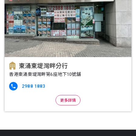
東涌東堤灣畔分行
香港東涌東堤灣畔第6座地下10號舖
2988 1883

更多詳情