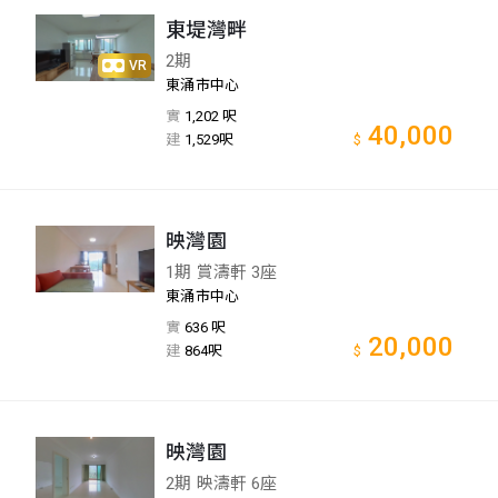
東堤灣畔
2期
VR
東涌市中心
實
1,202 呎
40,000
建
1,529呎
$
映灣園
1期 賞濤軒 3座
東涌市中心
實
636 呎
20,000
建
864呎
$
映灣園
2期 映濤軒 6座