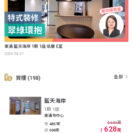
東涌 藍天海岸 1期 1座 低層 E室
2026-03-21
全部
買樓 (198)
藍天海岸
1期 1座
東涌市中心
萬
$
630
實
485 呎
628
萬
建
696呎
$