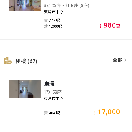
3期 影岸‧紅 B座 (8座)
東涌市中心
實
777 呎
980
萬
建
1,000呎
$
全部
租樓 (67)
東環
1期 5B座
東涌市中心
17,000
實
484 呎
$