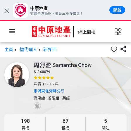
中原地產
開啟
×
盡覽全港筍盤，會員享更多優惠！
網上搵樓

主頁
搵代理人
新界西
周舒盈
Samantha Chow
S-340079
年資 11 - 15 年
東涌東堤灣畔分行
廣東話
·
普通話
·
英語
198
67
5
買樓
租樓
關注