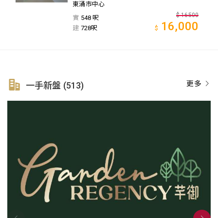
東涌市中心
$
16500
實
548 呎
16,000
建
728呎
$
更多
一手新盤 (513)