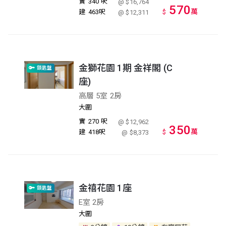
實
340 呎
@ $16,764
570
萬
建
463呎
$
@ $12,311
金獅花園 1期 金祥閣 (C
鎖匙盤
座)
高層 5室 2房
大圍
實
270 呎
@ $12,962
350
萬
建
418呎
$
@ $8,373
金禧花園 1座
鎖匙盤
E室 2房
大圍