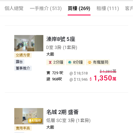
個人總覽
一手推介 (513)
買樓 (269)
租樓 (111)
客戶
溱岸8號 5座
D室 3房 (1套房)
大圍
交通方便
露台
2分鐘
8分鐘
有寵屋苑
董事推介
萬
$
1,380
實
729 呎
@ $18,518
1,350
萬
建
968呎
$
@ $13,946
名城 2期 盛薈
低層 SC室 3房 (1套房)
AI裝修
大圍
實用率高