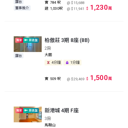
露台
實
784 呎
@ $15,688
1,230
董事推介
萬
建
1,030呎
$
@ $11,941
柏傲莊 3期 8座 (8B)
獨家
鎖匙盤
2房
大圍
露台
4分鐘
1分鐘
1,500
萬
實
509 呎
$
@ $29,469
新港城 4期 F座
獨家
鎖匙盤
3房
馬鞍山