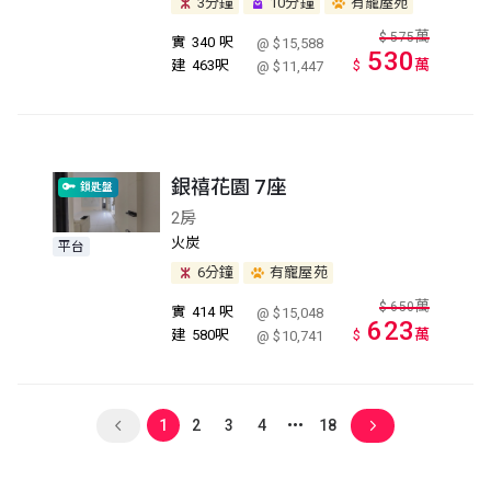
3分鐘
10分鐘
有寵屋苑
萬
$
575
實
340 呎
@ $15,588
530
萬
建
463呎
$
@ $11,447
銀禧花園 7座
鎖匙盤
2房
火炭
平台
6分鐘
有寵屋苑
萬
$
650
實
414 呎
@ $15,048
623
萬
建
580呎
$
@ $10,741
1
2
3
4
18