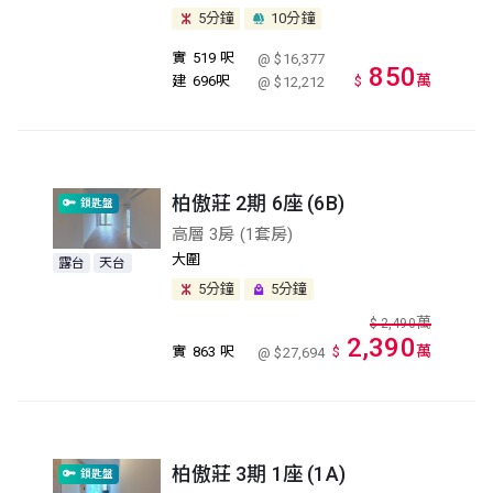
5分鐘
10分鐘
實
519 呎
@ $16,377
850
萬
建
696呎
$
@ $12,212
柏傲莊 2期 6座 (6B)
鎖匙盤
高層 3房 (1套房)
大圍
露台
天台
5分鐘
5分鐘
萬
$
2,490
2,390
萬
實
863 呎
$
@ $27,694
柏傲莊 3期 1座 (1A)
鎖匙盤