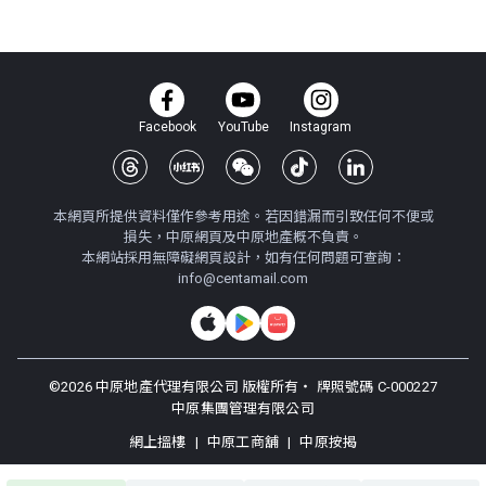
Facebook
YouTube
Instagram
本網頁所提供資料僅作參考用途。若因錯漏而引致任何不便或
損失，中原網頁及中原地產概不負責。
本網站採用無障礙網頁設計，如有任何問題可查詢：
info@centamail.com
©
2026
中原地產代理有限公司 版權所有・
牌照號碼 C-000227
中原集團管理有限公司
網上搵樓
|
中原工商舖
|
中原按揭
使用條款
私隱政策聲明