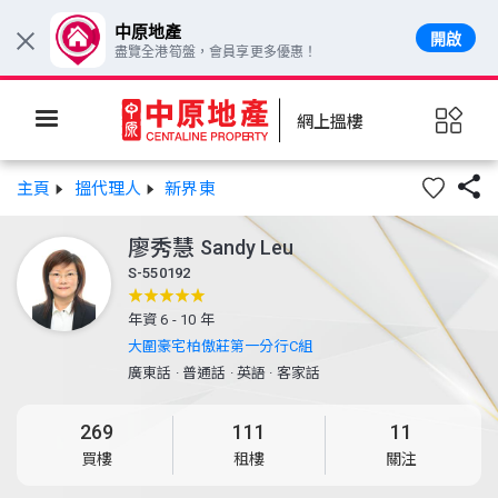
中原地產
開啟
×
盡覽全港筍盤，會員享更多優惠！
網上搵樓

主頁
搵代理人
新界東
廖秀慧
Sandy Leu
S-550192
年資 6 - 10 年
大圍豪宅柏傲莊第一分行C組
廣東話
·
普通話
·
英語
·
客家話
269
111
11
買樓
租樓
關注