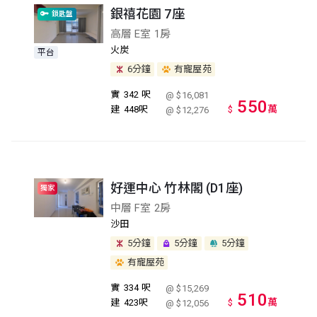
銀禧花園 7座
鎖匙盤
高層 E室 1房
火炭
平台
6分鐘
有寵屋苑
實
342 呎
@ $16,081
550
萬
建
448呎
$
@ $12,276
好運中心 竹林閣 (D1座)
獨家
中層 F室 2房
沙田
5分鐘
5分鐘
5分鐘
有寵屋苑
實
334 呎
@ $15,269
510
萬
建
423呎
$
@ $12,056