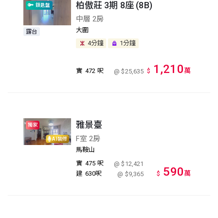
柏傲莊 3期 8座 (8B)
鎖匙盤
中層 2房
大圍
露台
4分鐘
1分鐘
1,210
萬
實
472 呎
$
@ $25,635
雅景臺
獨家
F室 2房
AI裝修
馬鞍山
實
475 呎
@ $12,421
590
萬
建
630呎
$
@ $9,365