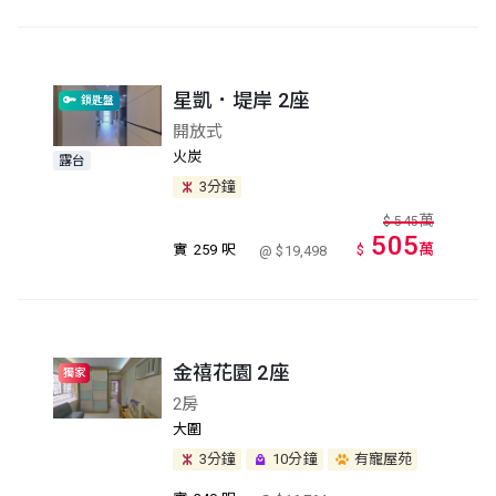
星凱．堤岸 2座
鎖匙盤
開放式
火炭
露台
3分鐘
萬
$
545
505
萬
實
259 呎
$
@ $19,498
金禧花園 2座
獨家
2房
大圍
3分鐘
10分鐘
有寵屋苑