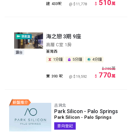
510
萬
建
433呎
$
@ $11,778
海之戀 3期 9座
鎖匙盤
高層 C室 1房
荃灣西
露台
1分鐘
5分鐘
4分鐘
萬
$
790
770
萬
實
393 呎
$
@ $19,592
古洞北
Park Silicon - Palo Springs
Park Silicon - Palo Springs
意向登記