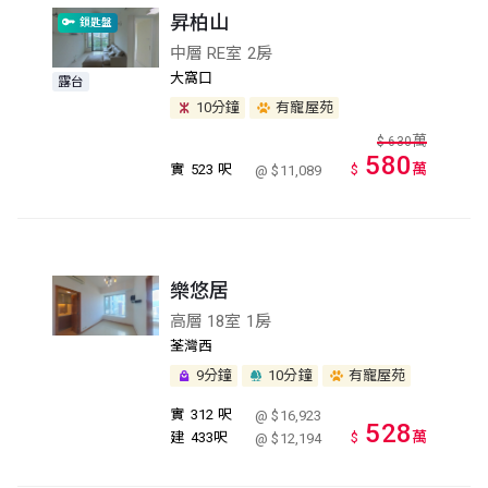
昇柏山
鎖匙盤
中層 RE室 2房
大窩口
露台
10分鐘
有寵屋苑
萬
$
630
580
萬
實
523 呎
$
@ $11,089
樂悠居
高層 18室 1房
荃灣西
9分鐘
10分鐘
有寵屋苑
實
312 呎
@ $16,923
528
萬
建
433呎
$
@ $12,194