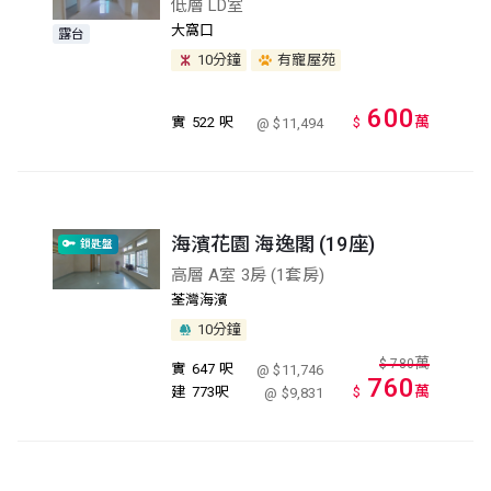
低層 LD室
大窩口
露台
10分鐘
有寵屋苑
600
萬
實
522 呎
$
@ $11,494
海濱花園 海逸閣 (19座)
鎖匙盤
高層 A室 3房 (1套房)
荃灣海濱
10分鐘
萬
$
780
實
647 呎
@ $11,746
760
萬
建
773呎
$
@ $9,831