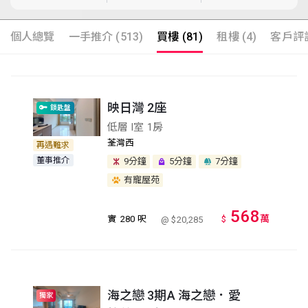
個人總覽
一手推介 (513)
買樓 (81)
租樓 (4)
客戶評語
映日灣 2座
鎖匙盤
低層 I室 1房
荃灣西
再遇難求
董事推介
9分鐘
5分鐘
7分鐘
有寵屋苑
568
萬
實
280 呎
$
@ $20,285
海之戀 3期A 海之戀．愛
獨家