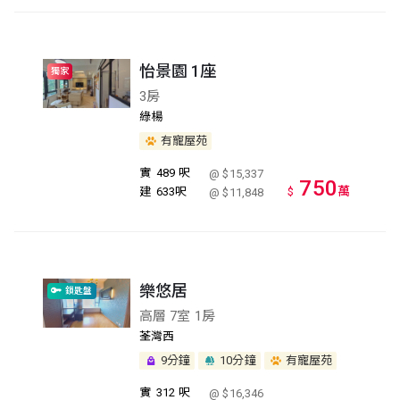
怡景園 1座
獨家
3房
綠楊
有寵屋苑
實
489 呎
@ $15,337
750
萬
建
633呎
$
@ $11,848
樂悠居
鎖匙盤
高層 7室 1房
荃灣西
9分鐘
10分鐘
有寵屋苑
實
312 呎
@ $16,346