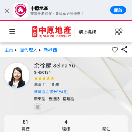
中原地產
開啟
×
盡覽全港筍盤，會員享更多優惠！
網上搵樓

主頁
搵代理人
新界西
余徐艷
Selina Yu
S-450184
年資 11 - 15 年
荃灣海之戀分行A組
廣東話
·
普通話
·
福建話
81
4
--
買樓
租樓
關注