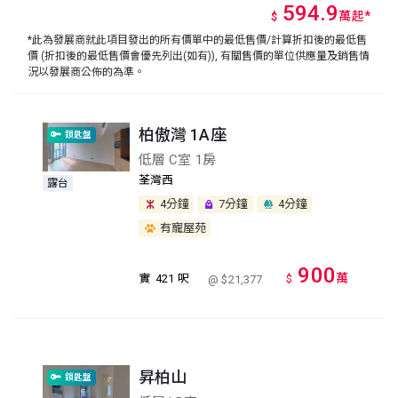
594.9
萬
起
*
$
*此為發展商就此項目發出的所有價單中的最低售價/計算折扣後的最低售
價 (折扣後的最低售價會優先列出(如有)), 有關售價的單位供應量及銷售情
況以發展商公佈的為準。
柏傲灣 1A座
鎖匙盤
低層 C室 1房
荃灣西
露台
4分鐘
7分鐘
4分鐘
有寵屋苑
900
萬
實
421 呎
$
@ $21,377
昇柏山
鎖匙盤