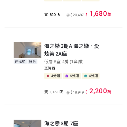
1,680
萬
實
820 呎
$
@ $20,487
海之戀 3期A 海之戀．愛
炫美 2A座
低層 B室 4房 (1套房)
連租約
露台
荃灣西
4分鐘
6分鐘
4分鐘
2,200
萬
實
1,161 呎
$
@ $18,949
海之戀 3期 7座