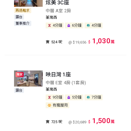
炫美 3C座
中層 A室 2房
再遇難求
露台
荃灣西
董事推介
4分鐘
6分鐘
4分鐘
1,030
萬
實
524 呎
$
@ $19,656
映日灣 1座
獨家
中層 E室 4房 (1套房)
荃灣西
露台
9分鐘
5分鐘
7分鐘
有寵屋苑
1,500
萬
實
725 呎
$
@ $20,689