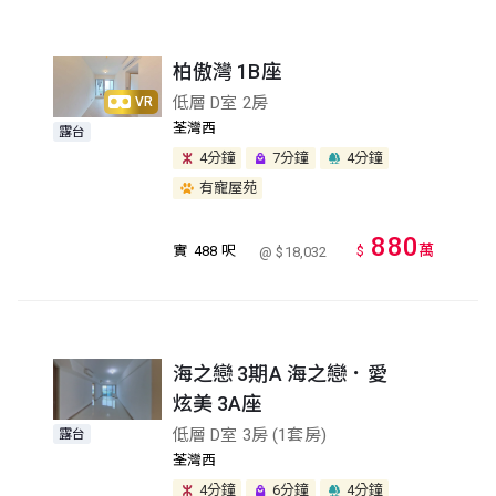
柏傲灣 1B座
低層 D室 2房
VR
荃灣西
露台
4分鐘
7分鐘
4分鐘
有寵屋苑
880
萬
實
488 呎
$
@ $18,032
海之戀 3期A 海之戀．愛
炫美 3A座
低層 D室 3房 (1套房)
露台
荃灣西
4分鐘
6分鐘
4分鐘