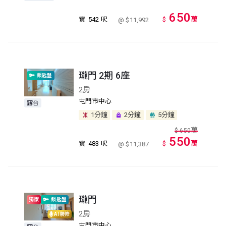
650
萬
實
542 呎
$
@ $11,992
瓏門 2期 6座
鎖匙盤
2房
屯門市中心
露台
1分鐘
2分鐘
5分鐘
萬
$
650
550
萬
實
483 呎
$
@ $11,387
瓏門
獨家
鎖匙盤
2房
AI裝修
屯門市中心