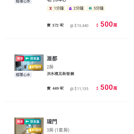
屯門市中心
經理心水
1分鐘
2分鐘
5分鐘
500
萬
實
372 呎
$
@ $13,440
滙都
獨家
鎖匙盤
2房
AI裝修
洪水橋北新發展
經理心水
500
萬
實
449 呎
$
@ $11,135
瓏門
獨家
鎖匙盤
3房 (1套房)
AI裝修