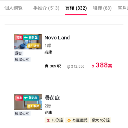
個人總覽
一手推介 (513)
買樓 (332)
租樓 (83)
客戶評
Novo Land
獨家
鎖匙盤
1房
AI裝修
兆康
露台
經理心水
388
萬
實
309 呎
$
@ $12,556
疊茵庭
獨家
鎖匙盤
2房
AI裝修
兆康
經理心水
10分鐘
有寵屋苑
嶺大
9分鐘