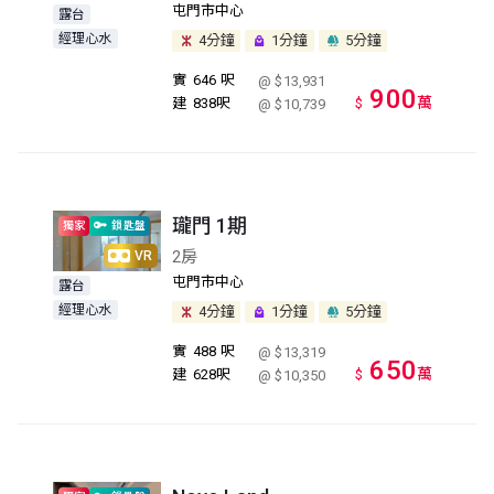
屯門市中心
露台
經理心水
4分鐘
1分鐘
5分鐘
實
646 呎
@ $13,931
900
萬
建
838呎
$
@ $10,739
瓏門 1期
獨家
鎖匙盤
2房
VR
屯門市中心
露台
經理心水
4分鐘
1分鐘
5分鐘
實
488 呎
@ $13,319
650
萬
建
628呎
$
@ $10,350