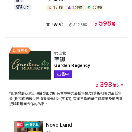
露台
經理心水
1分鐘
2分鐘
5分鐘
598
萬
實
483 呎
$
@ $12,380
錦田北
芊御
Garden Regency
出售中
393
萬
起
*
$
*此為發展商就此項目發出的所有價單中的最低售價/計算折扣後的最低售
價 (折扣後的最低售價會優先列出(如有)), 有關售價的單位供應量及銷售情
況以發展商公佈的為準。
Novo Land
獨家
鎖匙盤