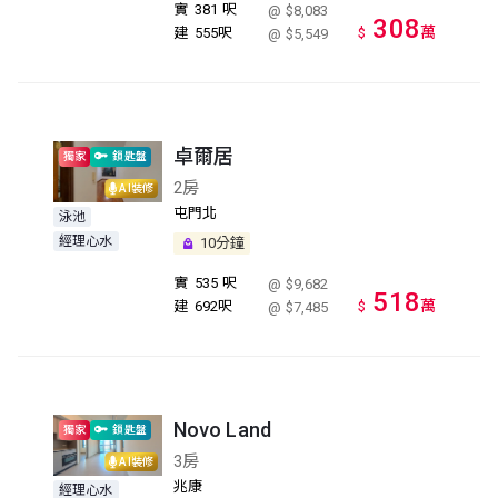
實
381 呎
@ $8,083
308
萬
建
555呎
$
@ $5,549
卓爾居
獨家
鎖匙盤
2房
AI裝修
屯門北
泳池
經理心水
10分鐘
實
535 呎
@ $9,682
518
萬
建
692呎
$
@ $7,485
Novo Land
獨家
鎖匙盤
3房
AI裝修
兆康
經理心水