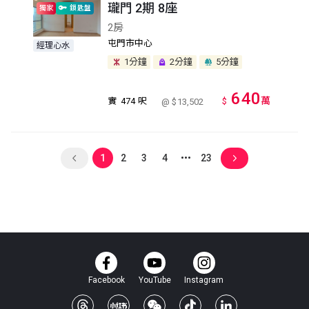
瓏門 2期 8座
獨家
鎖匙盤
2房
屯門市中心
經理心水
1分鐘
2分鐘
5分鐘
640
萬
實
474 呎
$
@ $13,502
1
2
3
4
23
Facebook
YouTube
Instagram