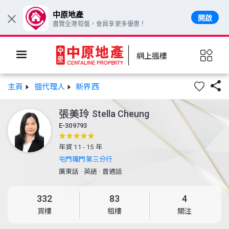
中原地產
開啟
×
盡覽全港筍盤，會員享更多優惠！
網上搵樓

主頁
搵代理人
新界西
張美玲
Stella Cheung
E-309793
年資 11 - 15 年
屯門瓏門第三分行
廣東話
·
英語
·
普通話
332
83
4
買樓
租樓
關注