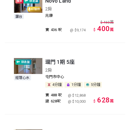
Novo Land
獨家
鎖匙盤
2房
AI裝修
兆康
露台
萬
$
460
400
萬
實
436 呎
$
@ $9,174
瓏門 1期 5座
鎖匙盤
2房
屯門市中心
經理心水
4分鐘
1分鐘
5分鐘
實
488 呎
@ $12,868
628
萬
建
628呎
$
@ $10,000