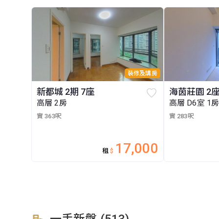
裝修及講房
新都城 2期 7座
海茵莊園 2
高層 2房
高層 D6室 1
實 363呎
實 283呎
17,000
租
$
一手新盤 (513)