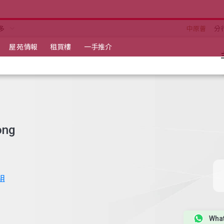
多
中原薈
分
屋苑情報
租買樓
一手推介
ong
組
Wha