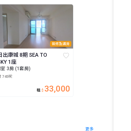
裝修及講房
日出康城 8期 SEA TO
SKY 1座
H室 3房 (1套房)
 745呎
33,000
租
$
更多