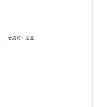
必嘉坊‧迎匯