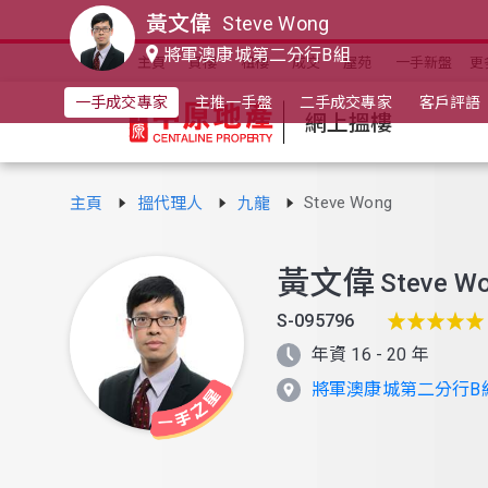
黃文偉
Steve Wong
將軍澳康城第二分行B組
主頁
買樓
租樓
成交
屋苑
一手新盤
更
一手成交專家
主推一手盤
二手成交專家
客戶評語
網上搵樓
Steve Wong
主頁
搵代理人
九龍
黃文偉
Steve W
S-095796
年資 16 - 20 年
將軍澳康城第二分行B