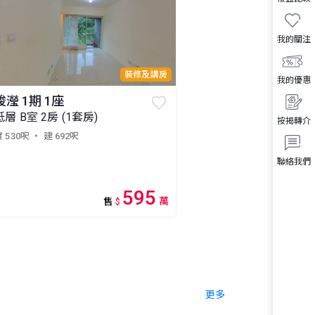
我的關注
裝修及講房
我的優惠
峻瀅 1期 1座
低層 B室 2房 (1套房)
按揭轉介
 530呎
・ 建 692呎
聯絡我們
595
萬
售
$
更多