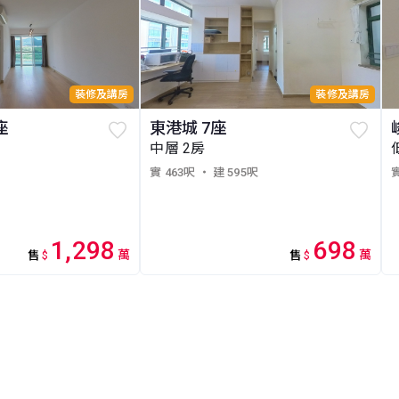
裝修及講房
裝修及講房
座
東港城 7座
中層 2房
實 463呎
・ 建 595呎
實
1,298
698
萬
萬
售
$
售
$