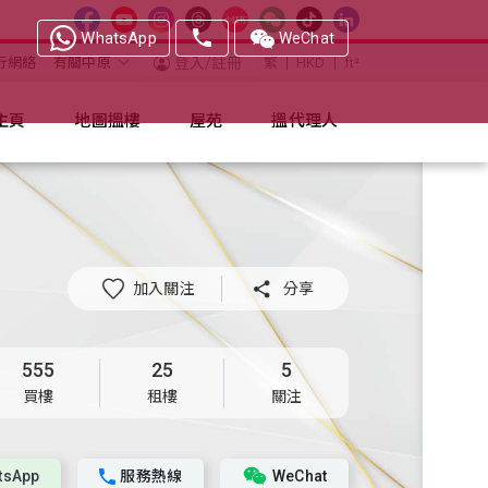
WhatsApp
WeChat
行網絡
有關中原
登入/註冊
繁
HKD
ft²
主頁
地圖搵樓
屋苑
搵代理人
加入關注

分享
555
25
5
買樓
租樓
關注
tsApp
服務熱線
WeChat