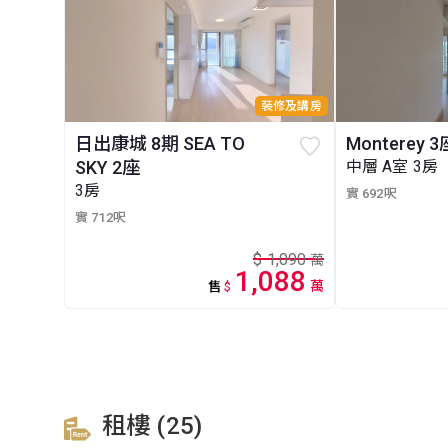
裝修及講房
日出康城 8期 SEA TO
Monterey 3
SKY 2座
中層 A室 3房
3房
實 692呎
實 712呎
$
1,090
萬
1,088
萬
售
$
租樓 (25)