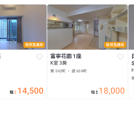
裝修及講房
裝修及講房
座
富寧花園 1座
房
K室 3房
實 592呎
・ 建 659呎
實
14,500
18,000
租
$
租
$