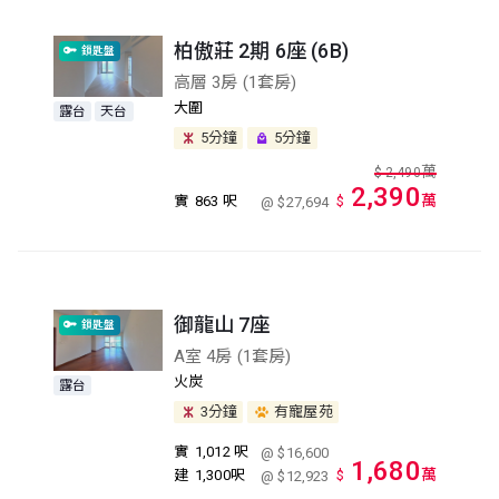
柏傲莊 2期 6座 (6B)
鎖匙盤
高層 3房 (1套房)
大圍
露台
天台
5分鐘
5分鐘
萬
$
2,490
2,390
萬
實
863 呎
$
@ $27,694
御龍山 7座
鎖匙盤
A室 4房 (1套房)
火炭
露台
3分鐘
有寵屋苑
實
1,012 呎
@ $16,600
1,680
萬
建
1,300呎
$
@ $12,923