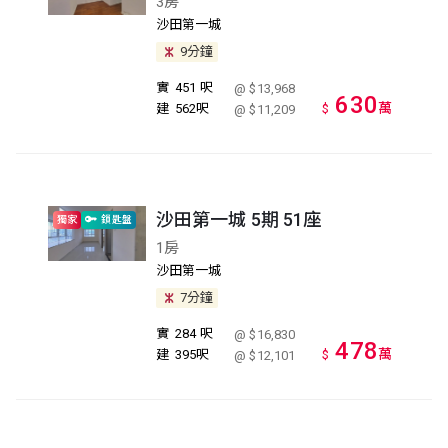
3房
沙田第一城
9分鐘
實
451 呎
@ $13,968
630
萬
建
562呎
$
@ $11,209
沙田第一城 5期 51座
獨家
鎖匙盤
1房
沙田第一城
7分鐘
實
284 呎
@ $16,830
478
萬
建
395呎
$
@ $12,101