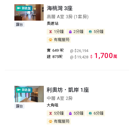
海桃灣 3座
鎖匙盤
高層 A室 3房 (1套房)
奧運站
露台
1分鐘
2分鐘
5分鐘
有寵屋苑
實
649 呎
@ $26,194
1,700
萬
建
875呎
$
@ $19,428
利奧坊．凱岸 1座
鎖匙盤
中層 A室 2房
大角咀
露台
5分鐘
5分鐘
6分鐘
有寵屋苑