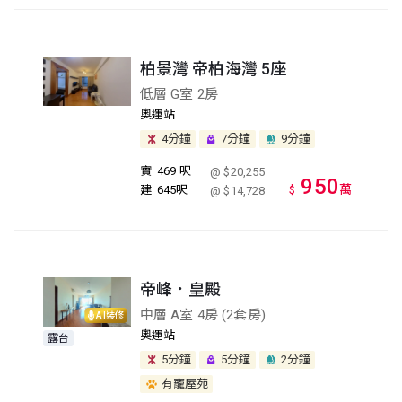
柏景灣 帝柏海灣 5座
低層 G室 2房
奧運站
4分鐘
7分鐘
9分鐘
實
469 呎
@ $20,255
950
萬
建
645呎
$
@ $14,728
帝峰．皇殿
中層 A室 4房 (2套房)
AI裝修
奧運站
露台
5分鐘
5分鐘
2分鐘
有寵屋苑