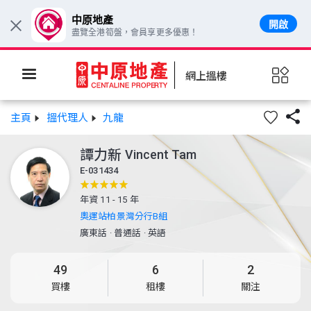
中原地產
開啟
×
盡覽全港筍盤，會員享更多優惠！
網上搵樓

主頁
搵代理人
九龍
譚力新
Vincent Tam
E-031434
年資 11 - 15 年
奧運站柏景灣分行B組
廣東話
·
普通話
·
英語
49
6
2
買樓
租樓
關注