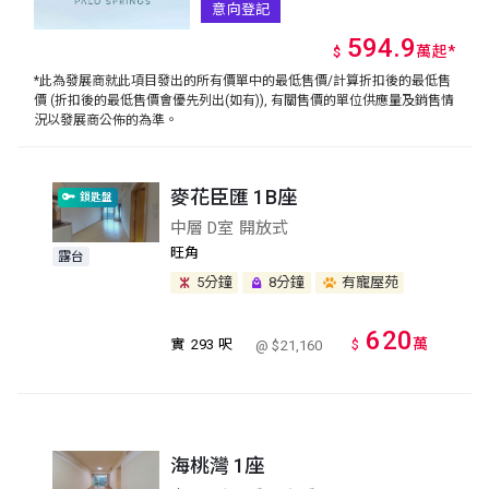
意向登記
594.9
萬
起
*
$
*此為發展商就此項目發出的所有價單中的最低售價/計算折扣後的最低售
價 (折扣後的最低售價會優先列出(如有)), 有關售價的單位供應量及銷售情
況以發展商公佈的為準。
麥花臣匯 1B座
鎖匙盤
中層 D室 開放式
旺角
露台
5分鐘
8分鐘
有寵屋苑
620
萬
實
293 呎
$
@ $21,160
海桃灣 1座