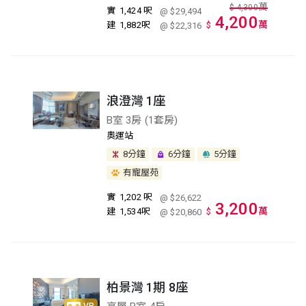
萬
$
4,300
實
1,424 呎
@ $29,494
4,200
萬
建
1,882呎
$
@ $22,316
浪澄灣 1座
B室 3房 (1套房)
奧運站
8分鐘
6分鐘
5分鐘
有寵屋苑
實
1,202 呎
@ $26,622
3,200
萬
建
1,534呎
$
@ $20,860
柏景灣 1期 8座
VR