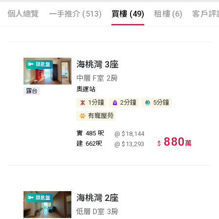
個人總覽
一手推介 (513)
買樓 (49)
租樓 (6)
客戶評語
海桃灣 3座
鎖匙盤
中層 F室 2房
奧運站
露台
1分鐘
2分鐘
5分鐘
有寵屋苑
實
485 呎
@ $18,144
880
萬
建
662呎
$
@ $13,293
海桃灣 2座
鎖匙盤
低層 D室 3房