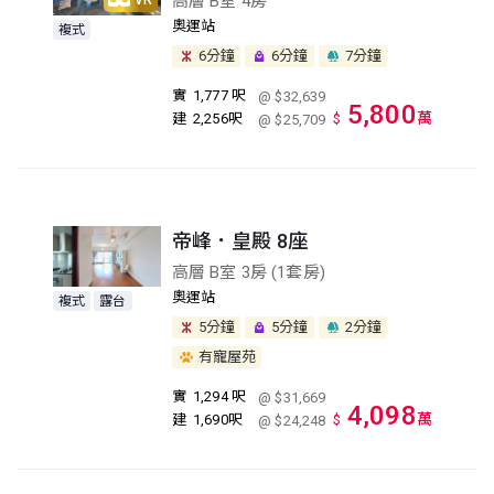
高層 B室 4房
奧運站
複式
6分鐘
6分鐘
7分鐘
實
1,777 呎
@ $32,639
5,800
萬
建
2,256呎
$
@ $25,709
帝峰．皇殿 8座
高層 B室 3房 (1套房)
奧運站
複式
露台
5分鐘
5分鐘
2分鐘
有寵屋苑
實
1,294 呎
@ $31,669
4,098
萬
建
1,690呎
$
@ $24,248