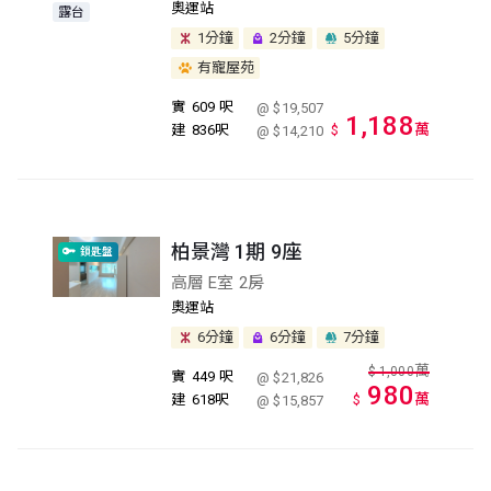
奧運站
露台
1分鐘
2分鐘
5分鐘
有寵屋苑
實
609 呎
@ $19,507
1,188
萬
建
836呎
$
@ $14,210
柏景灣 1期 9座
鎖匙盤
高層 E室 2房
奧運站
6分鐘
6分鐘
7分鐘
萬
$
1,000
實
449 呎
@ $21,826
980
萬
建
618呎
$
@ $15,857