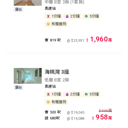
中層 B室 3房 (1套房)
奧運站
露台
1分鐘
2分鐘
5分鐘
有寵屋苑
1,960
萬
實
819 呎
$
@ $23,931
海桃灣 3座
低層 B室 2房
奧運站
露台
1分鐘
2分鐘
5分鐘
有寵屋苑
萬
$
990
實
503 呎
@ $19,045
958
萬
建
680呎
$
@ $14,088