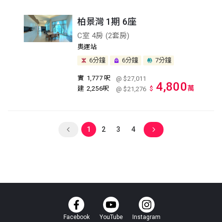
柏景灣 1期 6座
C室 4房 (2套房)
奧運站
6分鐘
6分鐘
7分鐘
實
1,777 呎
@ $27,011
4,800
萬
建
2,256呎
$
@ $21,276
1
2
3
4
Facebook
YouTube
Instagram