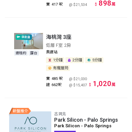
898
萬
實
417 呎
$
@ $21,534
海桃灣 3座
鎖匙盤
低層 F室 2房
奧運站
連租約
露台
1分鐘
2分鐘
5分鐘
有寵屋苑
實
485 呎
@ $21,030
1,020
萬
建
662呎
$
@ $15,407
古洞北
Park Silicon - Palo Springs
Park Silicon - Palo Springs