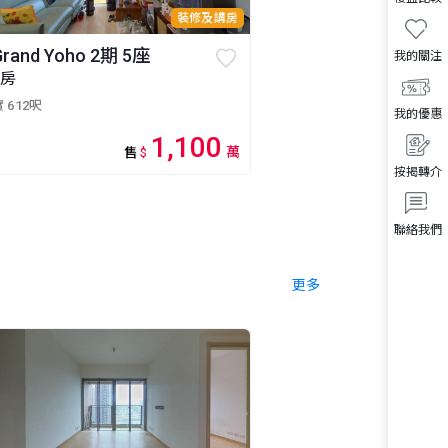
裝修及講房
Grand Yoho 2期 5座
我的關注
3房
 612呎
我的優惠
1,100
萬
售
$
按揭轉介
聯絡我們
更多