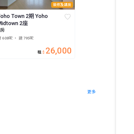
裝修及講房
Yoho Town 2期 Yoho
Midtown 2座
3房
 608呎
・ 建 795呎
26,000
租
$
更多