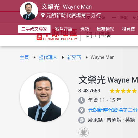
文榮光
Wayne Man
元朗新時代廣場第三分行
主頁
買樓
租樓
成交
屋苑
一手新盤
更
二手成交專家
客戶評語
獎項
屋苑情報
租買樓
網上搵樓
Wayne Man
主頁
搵代理人
新界西
文榮光
Wayne M
S-437669
年資 11 - 15 年
元朗新時代廣場第三分
廣東話
·
普通話
·
英語