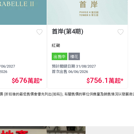
首岸(第4期)
紅磡
出售中
樓花
6/2027
預計關鍵日期 31/08/2027
026
首次出售 06/06/2026
676
756.1
$
萬起*
$
萬起*
 (折扣後的最低售價會優先列出(如有)), 有關售價的單位供應量及銷售情況以發展