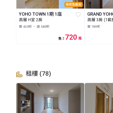
裝修及講房
YOHO TOWN 1期 1座
GRAND YOH
高層 H室 2房
高層 3房 (1套
實 433呎
・ 建 580呎
實 789呎
720
萬
售
$
租樓 (78)