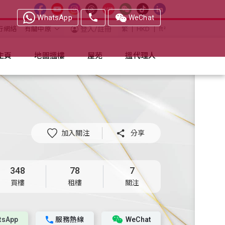
WhatsApp
WeChat
行網絡
有關中原
登入/註冊
繁
HKD
ft²
主頁
地圖搵樓
屋苑
搵代理人
加入關注

分享
348
78
7
買樓
租樓
關注
tsApp
服務熱線
WeChat