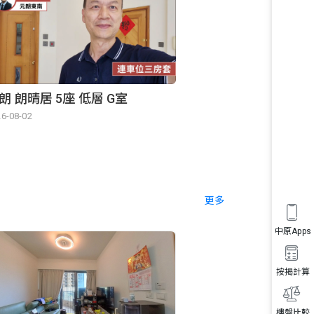
朗 朗晴居 5座 低層 G室
6-08-02
更多
中原Apps
按揭計算
樓盤比較