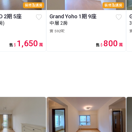
裝修及講房
裝修及講房
O 2期 5座
Grand Yoho 1期 9座
房)
中層 2房
實 592呎
實
1,650
800
萬
萬
售
$
售
$