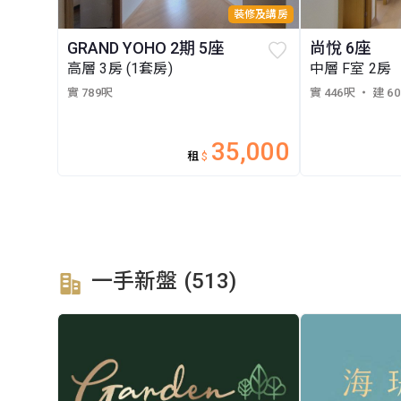
裝修及講房
GRAND YOHO 2期 5座
尚悅 6座
高層 3房 (1套房)
中層 F室 2房
實 789呎
實 446呎
・ 建 6
35,000
租
$
一手新盤 (513)