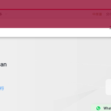
多
中原薈
分
an
行
Wha