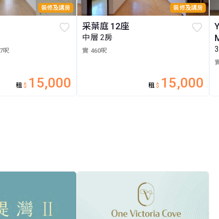
裝修及講房
裝修及講房
采葉庭 12座
中層 2房
07呎
實 460呎
實
15,000
15,000
租
$
租
$