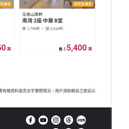
及講房
裝修及講房
玉桂山灣畔
南灣 2座 中層 B室
實 1,795呎
・ 建 2,363呎
50
5,400
萬
萬
售
$
實有關資料是否合乎實際情況。用戶須依賴自己查証以