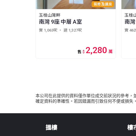
裝修及講房
玉桂山灣畔
玉桂
南灣 9座 中層 A室
南灣 
實 1,063呎
・ 建 1,327呎
實 46
2,280
萬
售
$
本公司在此提供的資料僅作單位成交前狀況的參考，
確定資料的準確性。若因錯漏而引致任何不便或損失
搵樓
樓