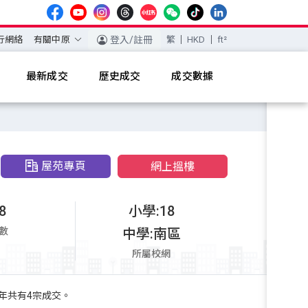
行網絡
有關中原
登入/註冊
繁
HKD
ft²
最新成交
歷史成交
成交數據
屋苑專頁
網上搵樓
8
小學:18
數
中學:南區
所屬校網
3年共有4宗成交。