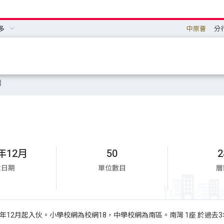
多
中原薈
分
灣
0年12月
50
2
伙日期
單位數目
層
010年12月起入伙。小學校網為校網18，中學校網為南區。南灣 1座 於過去