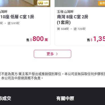
裝修
山灣畔
玉桂山灣畔
10座 低層 C室 1房
南灣 8座 C室 2房
(1套房)
2呎
・ 建 591呎
實 558呎
・ 建 723呎
800
1,3
萬
售
$
售
$
更多
並不是為賣方/業主客戶發出或推銷個別單位，本公司並無採取任何步驟核
，本公司及中原網頁概不負責。
市成交
有關中原