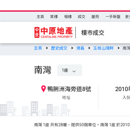
主頁
買樓
租樓
成交
屋苑
一手新盤
更
樓市成交
主頁
歷史成交
港島
玉桂山灣畔
南
南灣
1座
鴨脷洲海旁道8號
201
地址
入
南灣 1座 共有28層，提供50個單位。南灣 1座 於2