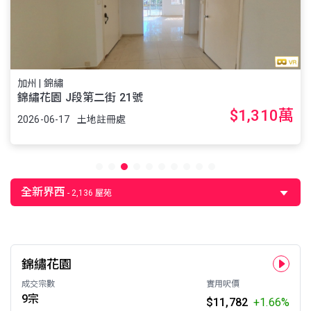
加州 | 錦繡
錦繡花園 J段第二街 21號
$1,310萬
2026-06-17
土地註冊處
全新界西
- 2,136 屋苑
錦繡花園
成交宗數
實用呎價
9宗
$11,782
+1.66%