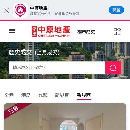
中原地產
開啟
×
盡覽全港筍盤，會員享更多優惠！
樓市成交
歷史成交
(上月成交)
全港
港島
九龍
新界東
新界西
已售