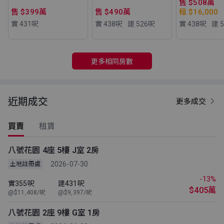
售 $508萬
售 $399萬
售 $490萬
租 $16,000
實 431
呎
實 438
呎
建 526
呎
實 438
呎
建 5
更多相同房數
近期成交
更多成交
買賣
租賃
八號花園 4座 5樓 J室 2房
2026-07-30
土地註冊處
-13%
實355呎
建431呎
$405萬
@$11,408/呎
@$9,397/呎
八號花園 2座 9樓 G室 1房