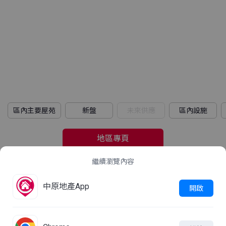
區內主要屋苑
新盤
未來供應
區內設施
地區專頁
繼續瀏覽內容
2021年人口普查
中原地產App
立即查看
開啟
這屋苑平均家庭住戶每月收入是多少？