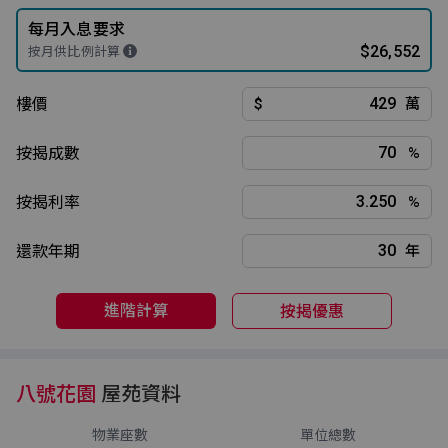
每月入息要求
$26,552
按月供比例計算
樓價
$
萬
按揭成數
%
按揭利率
%
還款年期
年
進階計算
按揭優惠
八號花園
屋苑資料
物業座數
單位總數