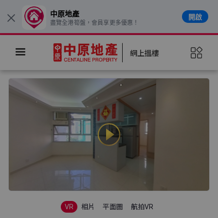
中原地產
開啟
×
盡覽全港筍盤，會員享更多優惠！
網上搵樓
VR
相片
平面圖
航拍VR