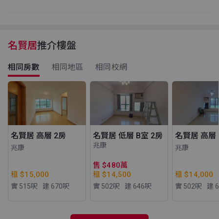
名賢居
推介樓盤
相同房數
相同地區
相同校網
名賢居 高層 2房
名賢居 低層 B室 2房
名賢居 高層 
兆康
兆康
兆康
售 $480萬
租 $15,000
租 $14,500
租 $14,000
實 515
呎
建 670
呎
實 502
呎
建 646
呎
實 502
呎
建 6