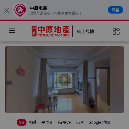
中原地產
開啟
×
盡覽全港筍盤，會員享更多優惠！
網上搵樓
VR
相片
平面圖
航拍VR
街景
Google 地圖