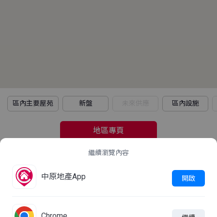
區內主要屋苑
新盤
未來供應
區內設施
地區專頁
繼續瀏覽內容
2021年人口普查
中原地產App
立即查看
開啟
這屋苑平均家庭住戶每月收入是多少？
Chrome