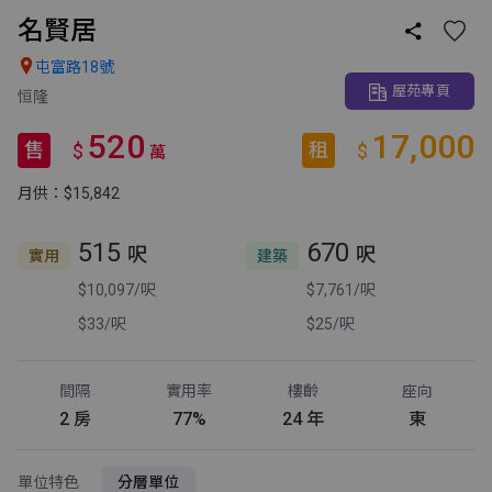
名賢居


屯富路18號
屋苑專頁
恒隆
520
17,000
售
租
$
$
萬
月供：$15,842
515
670
呎
呎
實用
建築
$10,097/呎
$7,761/呎
$33/呎
$25/呎
間隔
實用率
樓齡
座向
2 房
77%
24 年
東
單位特色
分層單位