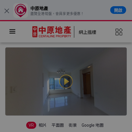
中原地產
開啟
×
盡覽全港筍盤，會員享更多優惠！
網上搵樓
VR
相片
平面圖
街景
Google 地圖