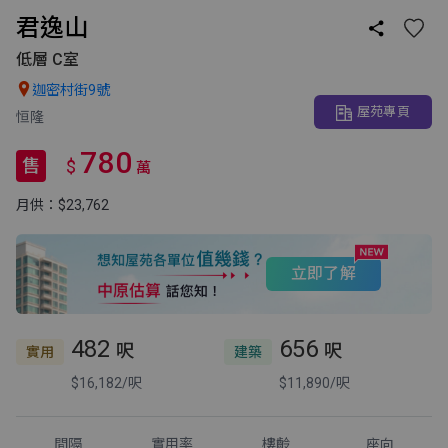
君逸山

低層 C室

迦密村街9號
屋苑專頁
恒隆
780
售
$
萬
月供：$23,762
立即了解
482
656
呎
呎
實用
建築
$16,182/呎
$11,890/呎
間隔
實用率
樓齡
座向