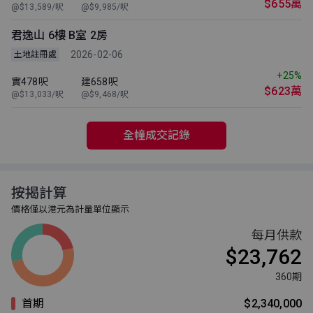
$655萬
@$13,589/呎
@$9,985/呎
君逸山 6樓 B室 2房
2026-02-06
土地註冊處
+25%
實478呎
建658呎
$623萬
@$13,033/呎
@$9,468/呎
全幢成交記錄
按揭計算
價格僅以港元為計量單位顯示
每月供款
$23,762
360期
首期
$2,340,000