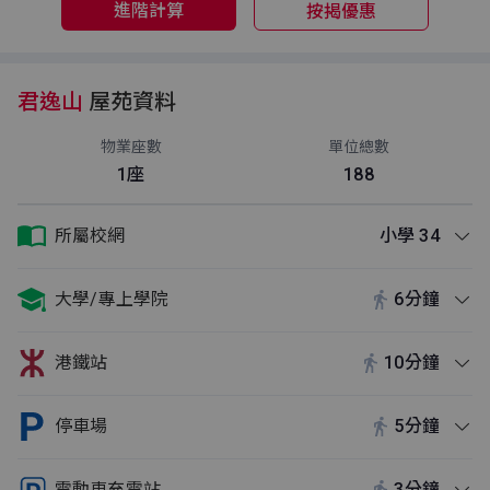
進階計算
按揭優惠
君逸山
屋苑資料
物業座數
單位總數
1座
188
所屬校網
小學 34
大學/專上學院
6分鐘
港鐵站
10分鐘
停車場
5分鐘
電動車充電站
3分鐘