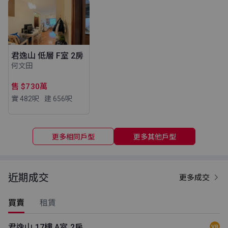
君逸山 低層 F室 2房
何文田
售 $730萬
實 482
呎
建 656
呎
更多相同戶型
更多其他戶型
近期成交
更多成交
買賣
租賃
君逸山 17樓 A室 2房