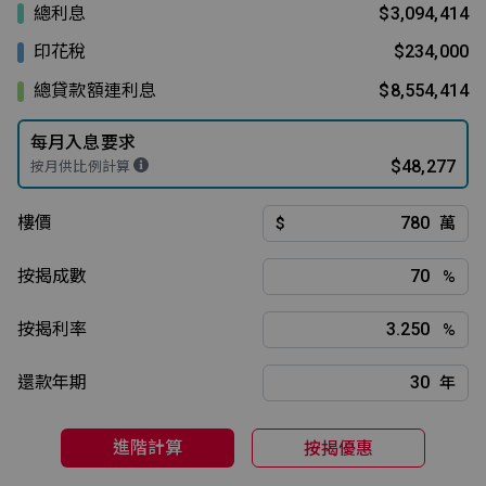
總利息
$3,094,414
印花稅
$234,000
總貸款額連利息
$8,554,414
每月入息要求
$48,277
按月供比例計算
樓價
$
萬
按揭成數
%
按揭利率
%
還款年期
年
進階計算
按揭優惠