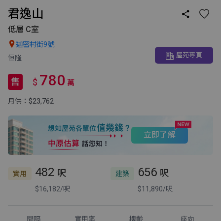
君逸山

低層 C室

迦密村街9號
屋苑專頁
恒隆
780
售
$
萬
月供：$23,762
立即了解
482
656
呎
呎
實用
建築
$16,182/呎
$11,890/呎
間隔
實用率
樓齡
座向