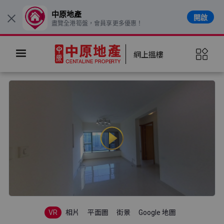
中原地產
開啟
×
盡覽全港筍盤，會員享更多優惠！
網上搵樓
VR
相片
平面圖
街景
Google 地圖